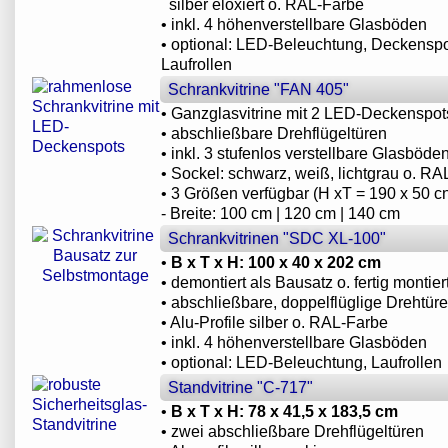
silber eloxiert o. RAL-Farbe
• inkl. 4 höhenverstellbare Glasböden
• optional: LED-Beleuchtung, Deckensp
Laufrollen
Schrankvitrine "FAN 405"
• Ganzglasvitrine mit 2 LED-Deckenspot
• abschließbare Drehflügeltüren
• inkl. 3 stufenlos verstellbare Glasböde
• Sockel: schwarz, weiß, lichtgrau o. R
• 3 Größen verfügbar (H xT = 190 x 50 cn
- Breite: 100 cm | 120 cm | 140 cm
Schrankvitrinen "SDC XL-100"
•
B x T x H: 100 x 40 x 202 cm
• demontiert als Bausatz o. fertig montier
• abschließbare, doppelflüglige Drehtür
• Alu-Profile silber o. RAL-Farbe
• inkl. 4 höhenverstellbare Glasböden
• optional: LED-Beleuchtung, Laufrollen
Standvitrine "C-717"
•
B x T x H: 78 x 41,5 x 183,5 cm
• zwei abschließbare Drehflügeltüren