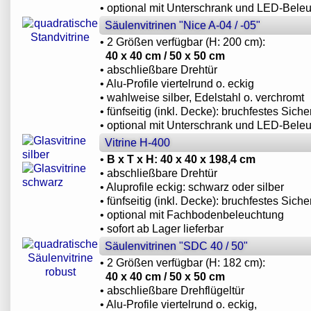
• optional mit Unterschrank und LED-Bele
Säulenvitrinen "Nice A-04 / -05"
• 2 Größen verfügbar (H: 200 cm):
40 x 40 cm / 50 x 50 cm
• abschließbare Drehtür
• Alu-Profile viertelrund o. eckig
• wahlweise silber, Edelstahl o. verchromt
• fünfseitig (inkl. Decke): bruchfestes Siche
• optional mit Unterschrank und LED-Bele
Vitrine H-400
•
B x T x H: 40 x 40 x 198,4 cm
• abschließbare Drehtür
• Aluprofile eckig: schwarz oder silber
• fünfseitig (inkl. Decke): bruchfestes Siche
• optional mit Fachbodenbeleuchtung
• sofort ab Lager lieferbar
Säulenvitrinen "SDC 40 / 50"
• 2 Größen verfügbar (H: 182 cm):
40 x 40 cm / 50 x 50 cm
• abschließbare Drehflügeltür
• Alu-Profile viertelrund o. eckig,