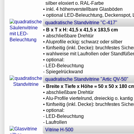
silber eloxiert o. RAL-Farbe
• inkl. 4 höhenverstellbare Glasböden
• optional LED-Beleuchtung, Deckenspot, L
quadratische Standvitrine "C-417"
•
B x T x H: 41,5 x 41,5 x 183,5 cm
• abschließbare Drehtür
• Aluprofile eckig: schwarz oder silber
• fünfseitig (inkl. Decke): bruchfestes Siche
• wahlweise mit Laufrollen oder Standfüße
• optional:
- LED-Beleuchtung
- Spiegelrückwand
quadratische Standvitrine "Artic QV-50"
•
Breite x Tiefe x Höhe = 50 x 50 x 180 c
• abschließbare Drehtür
• Alu-Profile viertelrund, dreieckig o. kantig
• fünfseitig (inkl. Decke): bruchfestes Siche
• optional:
- LED-Beleuchtung
- Laufrollen
Vitrine H-500