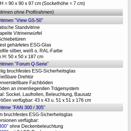
x H = 90 x 90 x 97 cm (Sockelhöhe = 7 cm)
itrinen ohne Profilrahmen)
itrinen "View GS-50"
atische Standvitrine
apelte Vitrinenwürfel
 Schiebetüren
fest gehärtetes ESG-Glas
rofile silber, weiß o. RAL-Farbe
 x H: 50 x 50 x 187 cm
itrinen "Forum Q-Serie"
eitig bruchfestes ESG-Sicherheitsglas
ließbare Drehtür
enverstellbare Fachböden
öden an innenliegenden Trägersystem
nal: Sockel, Laufrollen, Beleuchtung, Bausatz
Größen verfügbar: 43 x 43 u. 51 x 51 x 176 cm
itrine "FAN 300 / 305"
m bruchfestes ESG-Sicherheitsglas
Versionen verfügbar:
300"
ohne Deckenbeleuchtung