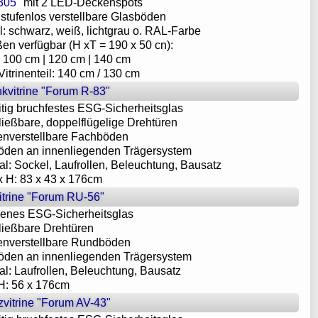
305"
mit 2 LED-Deckenspots
 2 stufenlos verstellbare Glasböden
l: schwarz, weiß, lichtgrau o. RAL-Farbe
ßen verfügbar (H xT = 190 x 50 cn):
e: 100 cm | 120 cm | 140 cm
Vitrinenteil: 140 cm / 130 cm
kvitrine "Forum R-83"
eitig bruchfestes ESG-Sicherheitsglas
ließbare, doppelflügelige Drehtüren
enverstellbare Fachböden
öden an innenliegenden Trägersystem
nal: Sockel, Laufrollen, Beleuchtung, Bausatz
 x H: 83 x 43 x 176cm
trine "Forum RU-56"
enes ESG-Sicherheitsglas
ließbare Drehtüren
enverstellbare Rundböden
öden an innenliegenden Trägersystem
nal: Laufrollen, Beleuchtung, Bausatz
H: 56 x 176cm
zvitrine "Forum AV-43"