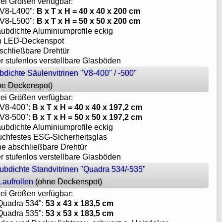
wei Größen verfügbar:
 "V8-L400":
B x T x H = 40 x 40 x 200 cm
 "V8-L500":
B x T x H = 50 x 50 x 200 cm
aubdichte Aluminiumprofile eckig
in LED-Deckenspot
bschließbare Drehtür
er stufenlos verstellbare Glasböden
bdichte Säulenvitrinen "V8-400" / -500"
ne Deckenspot)
wei Größen verfügbar:
"V8-400":
B x T x H = 40 x 40 x 197,2 cm
"V8-500":
B x T x H = 50 x 50 x 197,2 cm
aubdichte Aluminiumprofile eckig
ruchfestes ESG-Sicherheitsglas
ine abschließbare Drehtür
er stufenlos verstellbare Glasböden
aubdichte Standvitrinen "Quadra 534/-535"
Laufrollen
(ohne Deckenspot)
wei Größen verfügbar:
"Quadra 534":
53 x 43 x 183,5 cm
"Quadra 535":
53 x 53 x 183,5 cm