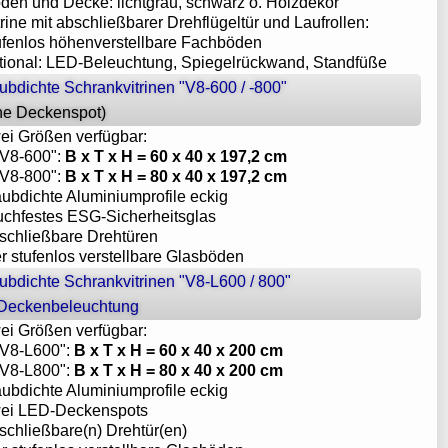
oden und Decke: lichtgrau, schwarz o. Holzdekor
trine mit abschließbarer Drehflügeltür und Laufrollen:
tufenlos höhenverstellbare Fachböden
ptional: LED-Beleuchtung, Spiegelrückwand, Standfüße
ubdichte Schrankvitrinen "V8-600 / -800"
ne Deckenspot)
wei Größen verfügbar:
"V8-600":
B x T x H = 60 x 40 x 197,2 cm
"V8-800":
B x T x H = 80 x 40 x 197,2 cm
aubdichte Aluminiumprofile eckig
ruchfestes ESG-Sicherheitsglas
bschließbare Drehtüren
er stufenlos verstellbare Glasböden
ubdichte Schrankvitrinen "V8-L600 / 800"
 Deckenbeleuchtung
wei Größen verfügbar:
 "V8-L600":
B x T x H = 60 x 40 x 200 cm
 "V8-L800":
B x T x H = 80 x 40 x 200 cm
aubdichte Aluminiumprofile eckig
wei LED-Deckenspots
schließbare(n) Drehtür(en)