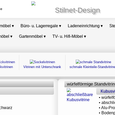
Stilnet-Design
de
omöbel
▾
Büro- u. Lagerregale
▾
Ladeneinrichtung
▾
St
möbel
▾
Gartenmöbel
▾
TV- u. Hifi-Möbel
▾
kvitrinen
Vitrinen mit Unterschrank
schmale Kleinteile-Standvitrin
würfelförmige Standvitri
Kubusvi
• würfelf
• abschl
 schwarz
• Alu-Pro
• Bodenp