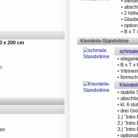
• viers
• absch
• 2 höh
• Glasb
• optio
• B x T
Kleinteile-Standvitrine
50 x 200 cm
schmale
• elegant
• B x T x
n
• Vitrine
• formsch
Kleintei
• stabile 
• abschli
• kl. 6 s
• drei Gr
1.) "Intr
2.) "Intr
3.) "Intr
ren
• optiona