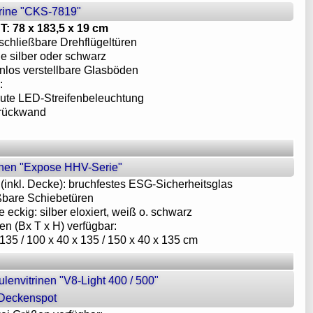
trine "CKS-7819"
 T: 78 x 183,5 x 19 cm
schließbare Drehflügeltüren
ile silber oder schwarz
enlos verstellbare Glasböden
:
aute LED-Streifenbeleuchtung
lrückwand
inen "Expose HHV-Serie"
g (inkl. Decke): bruchfestes ESG-Sicherheitsglas
ßbare Schiebetüren
le eckig: silber eloxiert, weiß o. schwarz
en (Bx T x H) verfügbar:
 135 / 100 x 40 x 135 / 150 x 40 x 135 cm
lenvitrinen "V8-Light 400 / 500"
 Deckenspot