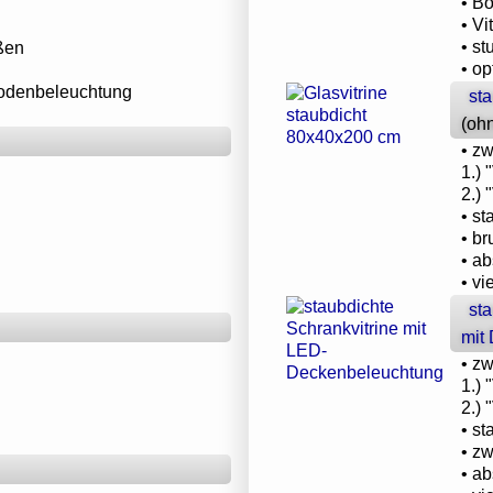
• B
• Vi
• s
ßen
• o
bodenbeleuchtung
sta
(oh
• z
1.) 
2.) 
• st
• b
• a
• vi
sta
mit
• z
1.)
2.)
• st
• z
• ab