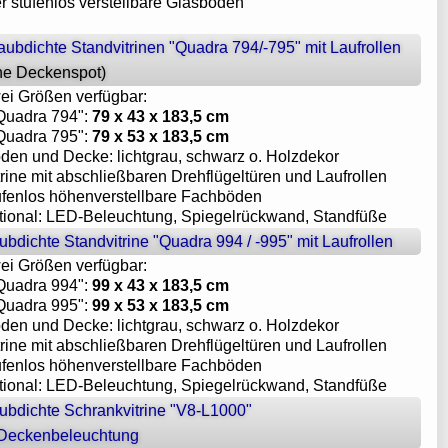
er stufenlos verstellbare Glasböden
aubdichte Standvitrinen "Quadra 794/-795" mit Laufrollen
ne Deckenspot)
wei Größen verfügbar:
"Quadra 794":
79 x 43 x 183,5 cm
"Quadra 795":
79 x 53 x 183,5 cm
oden und Decke: lichtgrau, schwarz o. Holzdekor
trine mit abschließbaren Drehflügeltüren und Laufrollen
tufenlos höhenverstellbare Fachböden
ptional: LED-Beleuchtung, Spiegelrückwand, Standfüße
ubdichte Standvitrine "Quadra 994 / -995" mit Laufrollen
wei Größen verfügbar:
"Quadra 994":
99 x 43 x 183,5 cm
"Quadra 995":
99 x 53 x 183,5 cm
oden und Decke: lichtgrau, schwarz o. Holzdekor
trine mit abschließbaren Drehflügeltüren und Laufrollen
tufenlos höhenverstellbare Fachböden
ptional: LED-Beleuchtung, Spiegelrückwand, Standfüße
aubdichte Schrankvitrine "V8-L1000"
 Deckenbeleuchtung