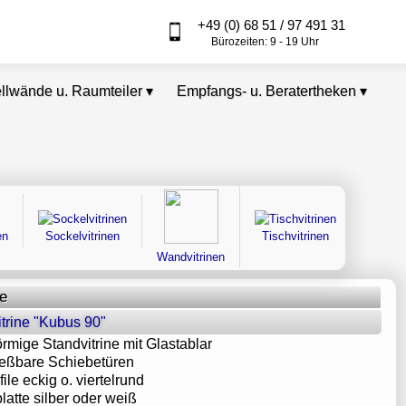
+49 (0) 68 51 / 97 491 31
Bürozeiten: 9 - 19 Uhr
ellwände u. Raumteiler
▾
Empfangs- u. Beratertheken
▾
en
Sockelvitrinen
Tischvitrinen
staubd
Wandvitrinen
ne
trine "Kubus 90"
örmige Standvitrine mit Glastablar
ießbare Schiebetüren
file eckig o. viertelrund
latte silber oder weiß