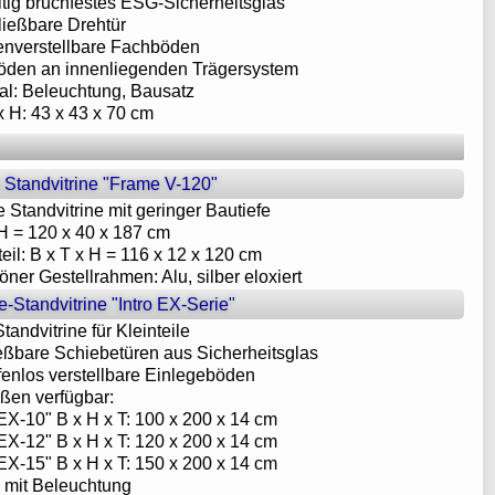
eitig bruchfestes ESG-Sicherheitsglas
ließbare Drehtür
enverstellbare Fachböden
öden an innenliegenden Trägersystem
nal: Beleuchtung, Bausatz
 x H: 43 x 43 x 70 cm
 Standvitrine "Frame V-120"
e Standvitrine mit geringer Bautiefe
 H = 120 x 40 x 187 cm
nteil: B x T x H = 116 x 12 x 120 cm
öner Gestellrahmen: Alu, silber eloxiert
le-Standvitrine "Intro EX-Serie"
Standvitrine für Kleinteile
eßbare Schiebetüren aus Sicherheitsglas
tufenlos verstellbare Einlegeböden
ößen verfügbar:
o EX-10" B x H x T: 100 x 200 x 14 cm
o EX-12" B x H x T: 120 x 200 x 14 cm
o EX-15" B x H x T: 150 x 200 x 14 cm
l mit Beleuchtung