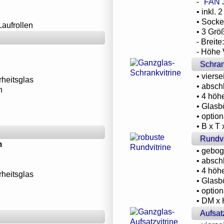
-
"FAN 
• inkl.
• Socke
aufrollen
• 3 Grö
- Breit
- Höhe 
Schran
• viers
rheitsglas
• absch
n
• 4 höh
• Glasb
• optio
• B x T
Rundvi
m
• gebog
• absch
• 4 höh
rheitsglas
• Glasb
• optio
• DM x 
Aufsat