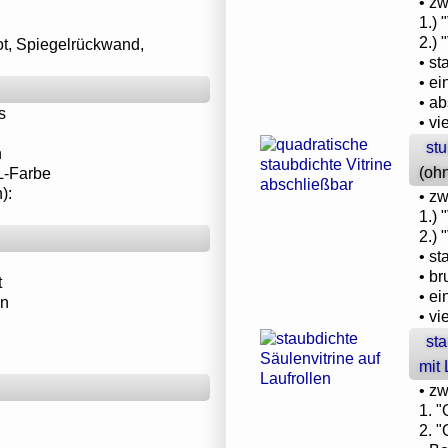
• z
1.)
2.)
ot, Spiegelrückwand,
• st
• e
• a
s
• vi
stu
n
(oh
AL-Farbe
):
• z
1.) 
2.) 
• st
• b
t
• e
en
• vi
st
mit 
• z
1. 
2. 