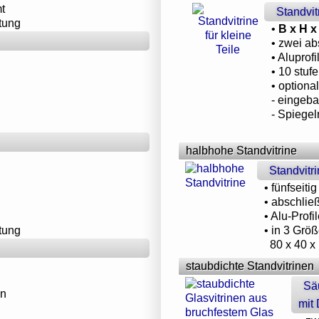
t
Standvi
tung
•
B x H x
• zwei ab
• Aluprof
• 10 stuf
• optional
- eingeb
- Spiege
halbhohe Standvitrine
Standvitr
• fünfseiti
• abschlie
• Alu-Profi
tung
• in 3 Größ
80 x 40 x
staubdichte Standvitrinen
Säu
en
mit