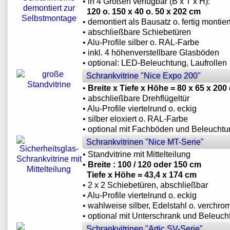
• in 4 Größen verfügbar (B x T x H):
120 o. 150 x 40 o. 50 x 202 cm
• demontiert als Bausatz o. fertig montier
• abschließbare Schiebetüren
• Alu-Profile silber o. RAL-Farbe
• inkl. 4 höhenverstellbare Glasböden
• optional: LED-Beleuchtung, Laufrollen
Schrankvitrine "Nice Expo 200"
•
Breite x Tiefe x Höhe = 80 x 65 x 200
• abschließbare Drehflügeltür
• Alu-Profile viertelrund o. eckig
• silber eloxiert o. RAL-Farbe
• optional mit Fachböden und Beleuchtu
Schrankvitrinen "Nice MT-Serie"
• Standvitrine mit Mittelteilung
•
Breite : 100 / 120 oder 150 cm
Tiefe x Höhe = 43,4 x 174 cm
• 2 x 2 Schiebetüren, abschließbar
• Alu-Profile viertelrund o. eckig
• wahlweise silber, Edelstahl o. verchrom
• optional mit Unterschrank und Beleuch
Schrankvitrinen "Artic SV-Serie"