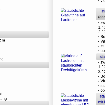
• vi
t
st
(oh
• z
1. 
2. 
• B
 cm
• Vi
• s
• o
sta
ng
• z
1. 
2. 
• B
• Vi
• s
• o
t
st
tung
mit