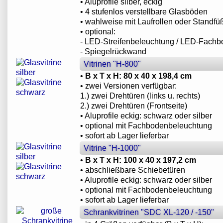
• Aluprofile silber, eckig
• 4 stufenlos verstellbare Glasböden
• wahlweise mit Laufrollen oder Standfü
• optional:
- LED-Streifenbeleuchtung / LED-Fach
- Spiegelrückwand
Vitrinen "H-800"
•
B x T x H: 80 x 40 x 198,4 cm
• zwei Versionen verfügbar:
1.) zwei Drehtüren (links u. rechts)
2.) zwei Drehtüren (Frontseite)
• Aluprofile eckig: schwarz oder silber
• optional mit Fachbodenbeleuchtung
• sofort ab Lager lieferbar
Vitrine "H-1000"
•
B x T x H: 100 x 40 x 197,2 cm
• abschließbare Schiebetüren
• Aluprofile eckig: schwarz oder silber
• optional mit Fachbodenbeleuchtung
• sofort ab Lager lieferbar
Schrankvitrinen "SDC XL-120 / -150"