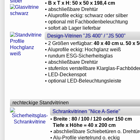
•
B x T x H: 50 x 50 x 198,4 cm
• abschließbare Drehtür
• Aluprofile eckig: schwarz oder silber
• optional mit Fachbodenbeleuchtung
• sofort ab Lager lieferbar
Design-Vitrinen "JS 400" / "JS 500"
• 2 Größen verfügbar:
40 x 40 cm u. 50 x 
• Aluprofile eckig: Hochglanz weiß
• rundum ESG-Sicherheitsglas
• abschließbare Drehtür
• stufenlos verstellbare Klarglas-Fachböde
• LED-Deckenspot
• optional LED-Beleuchtungsleiste
rechteckige Standvitrinen
Schrankvitrinen "Nice A-Serie"
•
Breite : 80 / 100 / 120 oder 150 cm
Tiefe x Höhe = 40 x 200 cm
• abschließbare Schiebetüren o. Drehtü
• Alu-Profile viertelrund o. eckig