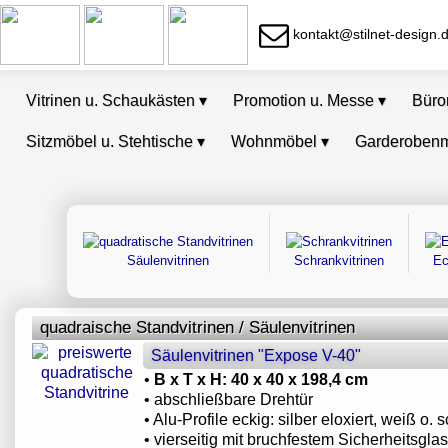
kontakt@stilnet-design.
Vitrinen u. Schaukästen
▾
Promotion u. Messe
▾
Bür
Sitzmöbel u. Stehtische
▾
Wohnmöbel
▾
Garderoben
Säulenvitrinen
Schrankvitrinen
Ec
quadraische Standvitrinen / Säulenvitrinen
Säulenvitrinen "Expose V-40"
•
B x T x H: 40 x 40 x 198,4 cm
• abschließbare Drehtür
• Alu-Profile eckig: silber eloxiert, weiß o.
• vierseitig mit bruchfestem Sicherheitsglas