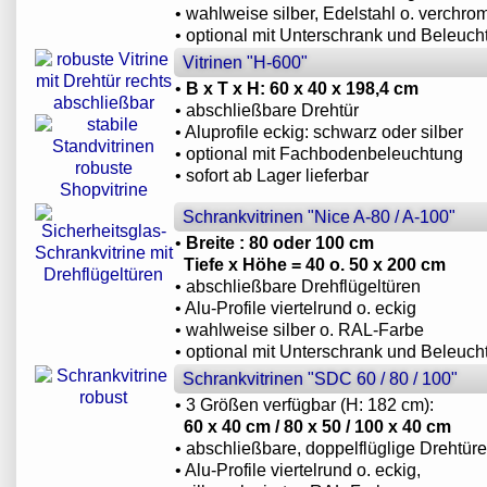
• wahlweise silber, Edelstahl o. verchrom
• optional mit Unterschrank und Beleuch
Vitrinen "H-600"
•
B x T x H: 60 x 40 x 198,4 cm
• abschließbare Drehtür
• Aluprofile eckig: schwarz oder silber
• optional mit Fachbodenbeleuchtung
• sofort ab Lager lieferbar
Schrankvitrinen "Nice A-80 / A-100"
•
Breite : 80 oder 100 cm
Tiefe x Höhe = 40 o. 50 x 200 cm
• abschließbare Drehflügeltüren
• Alu-Profile viertelrund o. eckig
• wahlweise silber o. RAL-Farbe
• optional mit Unterschrank und Beleuch
Schrankvitrinen "SDC 60 / 80 / 100"
• 3 Größen verfügbar (H: 182 cm):
60 x 40 cm / 80 x 50 / 100 x 40 cm
• abschließbare, doppelflüglige Drehtür
• Alu-Profile viertelrund o. eckig,