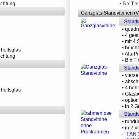
uchtung
• B x T 
Ganzglas-Standvitrinen (V
Standv
• quadr
• 4 gest
• mit 4
• bruch
rheitsglas
• Alu-P
uchtung
• B x T
Standv
• viers
• absch
• 4 höh
rheitsglas
• Glasb
• optio
• in 2 
Standv
• rundu
• in 2 
-
"FAN 