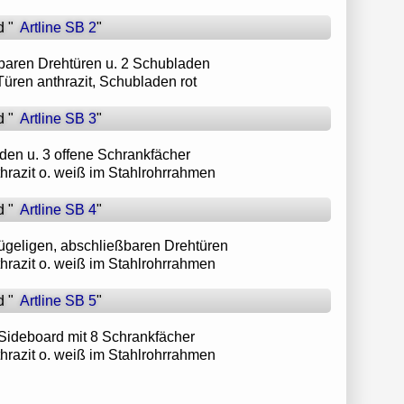
 "
Artline SB 2
"
ßbaren Drehtüren u. 2 Schubladen
Türen anthrazit, Schubladen rot
 "
Artline SB 3
"
aden u. 3 offene Schrankfächer
thrazit o. weiß im Stahlrohrrahmen
 "
Artline SB 4
"
lügeligen, abschließbaren Drehtüren
thrazit o. weiß im Stahlrohrrahmen
 "
Artline SB 5
"
-Sideboard mit 8 Schrankfächer
thrazit o. weiß im Stahlrohrrahmen