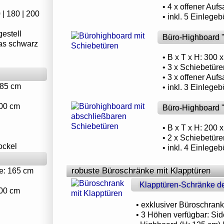
• 4 x offener Auf
 | 180 | 200
• inkl. 5 Einlege
estell
Büro-Highboard 
las schwarz
• B x T x H: 300
• 3 x Schiebetür
• 3 x offener Auf
 85 cm
• inkl. 3 Einlege
200 cm
Büro-Highboard 
• B x T x H: 200
• 2 x Schiebetür
ockel
• inkl. 4 Einlege
robuste Büroschränke mit Klapptüren
e: 165 cm
Klapptüren-Schränke de
200 cm
• exklusiver Büroschran
• 3 Höhen verfügbar: Sid