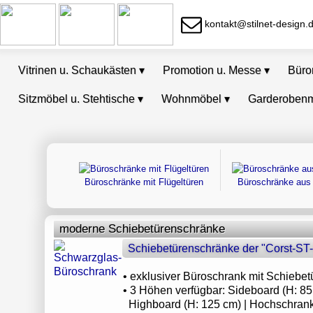
kontakt@stilnet-design.
Vitrinen u. Schaukästen
▾
Promotion u. Messe
▾
Bür
Sitzmöbel u. Stehtische
▾
Wohnmöbel
▾
Garderoben
Büroschränke mit Flügeltüren
Büroschränke aus 
moderne Schiebetürenschränke
Schiebetürenschränke der "Corst-ST-
• exklusiver Büroschrank mit Schiebet
• 3 Höhen verfügbar: Sideboard (H: 85
Highboard (H: 125 cm) | Hochschrank