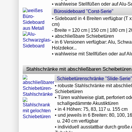
• wahlweise Stellfüßen oder auf Alu-S
Bürosideboard "Corst-Serie"
• Sideboard in 4 Breiten verfügbar (T 
cm)
- Breite = 120 cm | 150 cm | 180 cm | 
• abschließbare Schiebetüren
• in 6 Versionen verfügbar: Alu, Schwa
Holzdekor...
• wahlweise mit Stellfüßen oder auf A
Stahlschränke mit abschließbaren Scheibetüren
Schiebetürenschränke "Slide-Serie
• robuste Stahlschränke mit abschli
Schiebetüren
• Türen wahlweise glatt, perforiert od
schallgedämmte Akustiktüren
• in 4 Höhen: 75, 83, 117 u. 155 cm
• und jeweils in 6 Breiten: 80, 100, 1
u. 240 cm verfügbar
• individuell ausstattbar durch groß