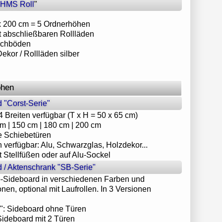
HMS Roll
"
 x 200 cm = 5 Ordnerhöhen
t abschließbaren Rollläden
Fachböden
kor / Rollläden silber
öhen
 "Corst-Serie"
4 Breiten verfügbar (T x H = 50 x 65 cm)
cm | 150 cm | 180 cm | 200 cm
e Schiebetüren
n verfügbar: Alu, Schwarzglas, Holzdekor...
 Stellfüßen oder auf Alu-Sockel
 / Aktenschrank "SB-Serie"
-Sideboard in verschiedenen Farben und
en, optional mit Laufrollen. In 3 Versionen
c": Sideboard ohne Türen
Sideboard mit 2 Türen