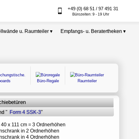
+49 (0) 68 51 / 97 491 31
Bürozeiten: 9 - 19 Uhr
ellwände u. Raumteiler
▾
Empfangs- u. Beratertheken
▾
boards
Büro-Regale
Raumteiler
chiebetüren
d "
Form 4 SSK-3
"
 x 40 x 111 cm = 3 Ordnerhöhen
enschrank in 2 Ordnerhöhen
enschrank in 4 Ordnerhöhen