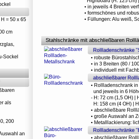
Highboard (H: 125 cm) |
ockel
• in jeweils 4 Breiten ver
• formschönes und robus
• Füllungen: Alu weiß, S
x H = 50 x 65
200 cm
Stahlschränke mit abschließbaren Rolll
rzglas,
Rollladenschränke "
lu-Sockel
• robuste Bürostahlsc
• in 3 Breiten (80 / 1
• individuell mit Fac
abschließbarer Roll
"
• Rollladenschrank in
eßbaren
und jeweils in 6 Höhe
- H: 72 cm (1,5 OH) | 
er als
H: 158 cm (4 OH) | H:
• abschließbare Rolllä
• große Auswahl an 
60, 200
• Metalllackierung: lic
Rollladenschränke "
e Auswahl an
• abschließbarer Roll