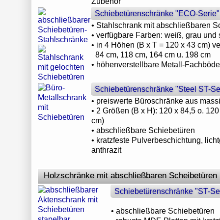
Zubehör
Schiebetürenschränke "ECO-Serie"
• Stahlschrank mit abschließbaren S
• verfügbare Farben: weiß, grau und 
• in 4 Höhen (B x T = 120 x 43 cm) ve
84 cm, 118 cm, 164 cm u. 198 cm
• höhenverstellbare Metall-Fachböd
Schiebetürenschränke "Steel ST-Se
• preiswerte Büroschränke aus mass
• 2 Größen (B x H): 120 x 84,5 o. 120
cm)
• abschließbare Schiebetüren
• kratzfeste Pulverbeschichtung, licht
anthrazit
Holzschränke mit abschließbaren Scheibetüren
Schiebetürenschränke "ST-Se
• abschließbare Schiebetüren