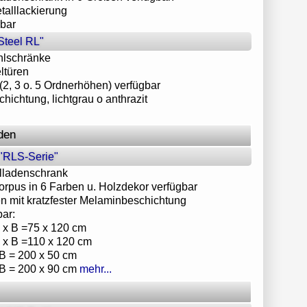
talllackierung
rbar
Steel RL"
hlschränke
ltüren
(2, 3 o. 5 Ordnerhöhen) verfügbar
chichtung, lichtgrau o anthrazit
den
"RLS-Serie"
llladenschrank
Korpus in 6 Farben u. Holzdekor verfügbar
n mit kratzfester Melaminbeschichtung
bar:
H x B =75 x 120 cm
H x B =110 x 120 cm
 B = 200 x 50 cm
 B = 200 x 90 cm
mehr...