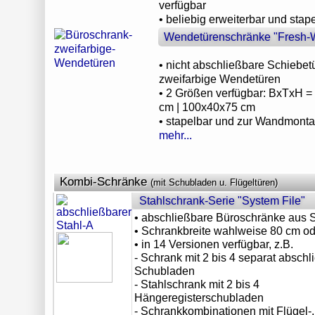
verfügbar
• beliebig erweiterbar und stap
Wendetürenschränke "Fresh-
• nicht abschließbare Schiebet
zweifarbige Wendetüren
• 2 Größen verfügbar: BxTxH 
cm | 100x40x75 cm
• stapelbar und zur Wandmonta
mehr...
Kombi-Schränke
(mit Schubladen u. Flügeltüren)
Stahlschrank-Serie "System File"
• abschließbare Büroschränke aus S
• Schrankbreite wahlweise 80 cm o
• in 14 Versionen verfügbar, z.B.
- Schrank mit 2 bis 4 separat absch
Schubladen
- Stahlschrank mit 2 bis 4
Hängeregisterschubladen
- Schrankkombinationen mit Flügel-,