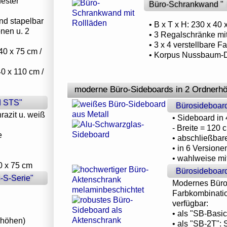
fester
Büro-Schrankwand "
und stapelbar
• B x T x H: 230 x 40
onen u. 2
• 3 Regalschränke mi
• 3 x 4 verstellbare 
40 x 75 cm /
• Korpus Nussbaum-De
40 x 110 cm /
moderne Büro-Sideboards in 2 Ordnerh
d STS"
Bürosideboard
razit u. weiß
• Sideboard in 
- Breite = 120 
e
• abschließbar
• in 6 Versione
• wahlweise mit
40 x 75 cm
Bürosideboard
-S-Serie"
Modernes Büro
Farbkombination
verfügbar:
• als "SB-Basi
erhöhen)
• als "SB-2T": 