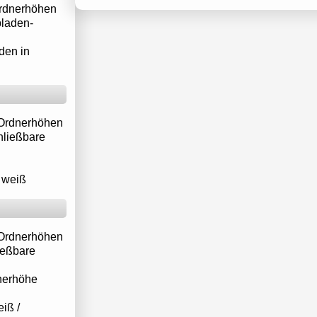
 Ordnerhöhen
bladen-
den in
3 Ordnerhöhen
hließbare
. weiß
3 Ordnerhöhen
ießbare
nerhöhe
eiß /