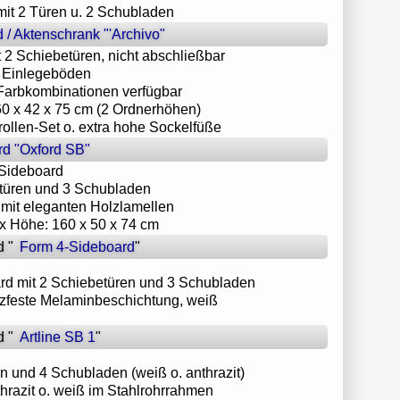
mit 2 Türen u. 2 Schubladen
 / Aktenschrank "'Archivo"
 2 Schiebetüren, nicht abschließbar
re Einlegeböden
/ Farbkombinationen verfügbar
160 x 42 x 75 cm (2 Ordnerhöhen)
frollen-Set o. extra hohe Sockelfüße
d "Oxford SB"
-Sideboard
etüren und 3 Schubladen
 mit eleganten Holzlamellen
e x Höhe: 160 x 50 x 74 cm
 "
Form 4-Sideboard
"
rd mit 2 Schiebetüren und 3 Schubladen
atzfeste Melaminbeschichtung, weiß
 "
Artline SB 1
"
en und 4 Schubladen (weiß o. anthrazit)
thrazit o. weiß im Stahlrohrrahmen