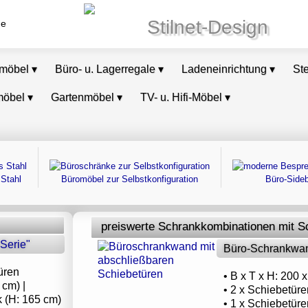
Stilnet-Design
de
omöbel
▾
Büro- u. Lagerregale
▾
Ladeneinrichtung
▾
St
möbel
▾
Gartenmöbel
▾
TV- u. Hifi-Möbel
▾
Stahl
Büromöbel zur Selbstkonfiguration
Büro-Side
preiswerte Schrankkombinationen mit S
Serie"
Büro-Schrankwan
üren
• B x T x H: 200
 cm) |
• 2 x Schiebetür
 (H: 165 cm)
• 1 x Schiebetür