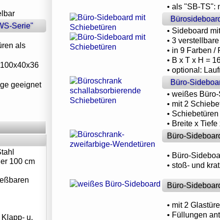
• als "SB-TS": 
elbar
Bürosideboard
WS-Serie"
• Sideboard mit
• 3 verstellba
üren als
• in 9 Farben 
• B x T x H = 
= 100x40x36
• optional: Lau
Büro-Sideboar
ge geeignet
• weißes Büro
• mit 2 Schieb
• Schiebetüren
• Breite x Tief
Büro-Sideboard
tahl
• Büro-Sideboa
der 100 cm
• stoß- und kr
ließbaren
Büro-Sideboard
• mit 2 Glastür
• Füllungen an
 Klapp- u.