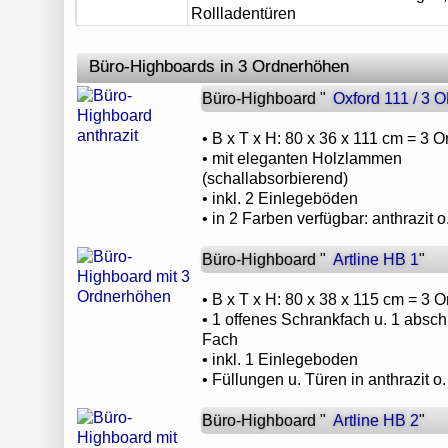
Rollladentüren
Büro-Highboards in 3 Ordnerhöhen
Büro-Highboard "
Oxford 111 / 3 
• B x T x H: 80 x 36 x 111 cm = 3 
• mit eleganten Holzlammen
(schallabsorbierend)
• inkl. 2 Einlegeböden
• in 2 Farben verfügbar: anthrazit 
Büro-Highboard "
Artline HB 1
"
• B x T x H: 80 x 38 x 115 cm = 3
• 1 offenes Schrankfach u. 1 absc
Fach
• inkl. 1 Einlegeboden
• Füllungen u. Türen in anthrazit o
Büro-Highboard "
Artline HB 2
"