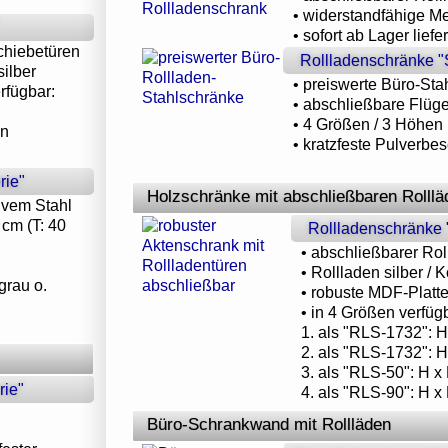
• widerstandfähige Me
• sofort ab Lager liefe
chiebetüren
Rollladenschränke "
silber
• preiswerte Büro-Sta
rfügbar:
• abschließbare Flüge
• 4 Größen / 3 Höhen 
en
• kratzfeste Pulverbes
rie"
Holzschränke mit abschließbaren Rolllä
ivem Stahl
 cm (T: 40
Rollladenschränke 
• abschließbarer Ro
• Rollladen silber / 
grau o.
• robuste MDF-Platte
• in 4 Größen verfüg
1. als "RLS-1732": 
2. als "RLS-1732": 
3. als "RLS-50": H x
rie"
4. als "RLS-90": H x
Büro-Schrankwand mit Rollläden