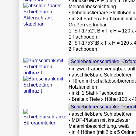
• robuste MDF-Platten mit kratz
Melaminbeschichtung
• höhenjustierbare Stellfüßen 
• in 24 Farben / Farbkombinati
Größen verfügbar
1."ST-1752": B x T x H = 120 x 
1 Fachboden
2."ST-1753":B x T x H = 120 x 
2 Fachböden
Schiebetürenschränke "Oxfor
• in zwei Farben verfügbar: anth
• abschließbare Schiebetüren
• Türen mit schallabsorbierend
Holzlamellen
• inkl. 1 Stahl-Fachboden
• Breite x Tiefe x Höhe: 100 x 
Schiebetürenschränke "Form4
• abschließbare Schiebetüren
• MDF-Platten mit kratzfester
Melaminbeschichtung, weiß
• in 4 Höhen (mit 2 bis 5 Ordn