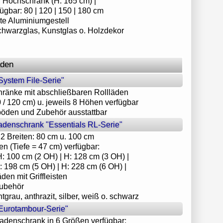
 Hochschrank (H: 165 cm) |
fügbar: 80 | 120 | 150 | 180 cm
te Aluminiumgestell
chwarzglas, Kunstglas o. Holzdekor
äden
System File-Serie"
hränke mit abschließbaren Rollläden
00 / 120 cm) u. jeweils 8 Höhen verfügbar
hböden und Zubehör ausstattbar
ladenschrank "Essentials RL-Serie"
 2 Breiten: 80 cm u. 100 cm
n (Tiefe = 47 cm) verfügbar:
H: 100 cm (2 OH) | H: 128 cm (3 OH) |
 198 cm (5 OH) | H: 228 cm (6 OH) |
den mit Griffleisten
Zubehör
htgrau, anthrazit, silber, weiß o. schwarz
Eurotambour-Serie"
ladenschrank in 6 Größen verfügbar: