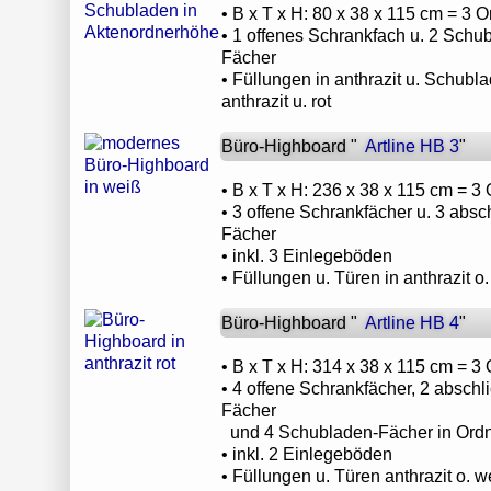
• B x T x H: 80 x 38 x 115 cm = 3
• 1 offenes Schrankfach u. 2 Schu
Fächer
• Füllungen in anthrazit u. Schubla
anthrazit u. rot
Büro-Highboard "
Artline HB 3
"
• B x T x H: 236 x 38 x 115 cm = 
• 3 offene Schrankfächer u. 3 absc
Fächer
• inkl. 3 Einlegeböden
• Füllungen u. Türen in anthrazit o
Büro-Highboard "
Artline HB 4
"
• B x T x H: 314 x 38 x 115 cm = 
• 4 offene Schrankfächer, 2 abschl
Fächer
und 4 Schubladen-Fächer in Ord
• inkl. 2 Einlegeböden
• Füllungen u. Türen anthrazit o. w