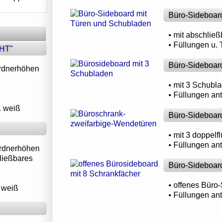
Büro-Sideboard
• mit abschlie
• Füllungen u. 
OHT
"
Büro-Sideboard
Ordnerhöhen
• mit 3 Schubl
• Füllungen an
o. weiß
Büro-Sideboard
• mit 3 doppelf
• Füllungen an
 Ordnerhöhen
hließbares
Büro-Sideboard
• offenes Büro
. weiß
• Füllungen an