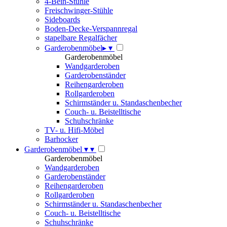
4-Bein-Stühle
Freischwinger-Stühle
Sideboards
Boden-Decke-Verspannregal
stapelbare Regalfächer
Garderobenmöbel
▸
▾
Garderobenmöbel
Wandgarderoben
Garderobenständer
Reihengarderoben
Rollgarderoben
Schirmständer u. Standaschenbecher
Couch- u. Beistelltische
Schuhschränke
TV- u. Hifi-Möbel
Barhocker
Garderobenmöbel
▾
▾
Garderobenmöbel
Wandgarderoben
Garderobenständer
Reihengarderoben
Rollgarderoben
Schirmständer u. Standaschenbecher
Couch- u. Beistelltische
Schuhschränke