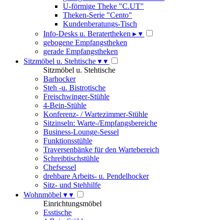
U-förmige Theke "C.UT"
Theken-Serie "Cento"
Kundenberatungs-Tisch
Info-Desks u. Beratertheken
▸
▾
gebogene Empfangstheken
gerade Empfangstheken
Sitzmöbel u. Stehtische
▾
▾
Sitzmöbel u. Stehtische
Barhocker
Steh -u. Bistrotische
Freischwinger-Stühle
4-Bein-Stühle
Konferenz- / Wartezimmer-Stühle
Sitzinseln: Warte-/Empfangsbereiche
Business-Lounge-Sessel
Funktionsstühle
Traversenbänke für den Wartebereich
Schreibtischstühle
Chefsessel
drehbare Arbeits- u. Pendelhocker
Sitz- und Stehhilfe
Wohnmöbel
▾
▾
Einrichtungsmöbel
Esstische