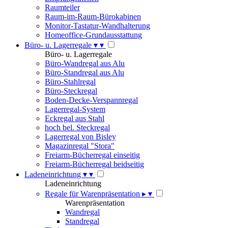
Raumteiler
Raum-im-Raum-Bürokabinen
Monitor-Tastatur-Wandhalterung
Homeoffice-Grundausstattung
Büro- u. Lagerregale
▾
▾
Büro- u. Lagerregale
Büro-Wandregal aus Alu
Büro-Standregal aus Alu
Büro-Stahlregal
Büro-Steckregal
Boden-Decke-Verspannregal
Lagerregal-System
Eckregal aus Stahl
hoch bel. Steckregal
Lagerregal von Bisley
Magazinregal "Stora"
Freiarm-Bücherregal einseitig
Freiarm-Bücherregal beidseitig
Ladeneinrichtung
▾
▾
Ladeneinrichtung
Regale für Warenpräsentation
▸
▾
Warenpräsentation
Wandregal
Standregal