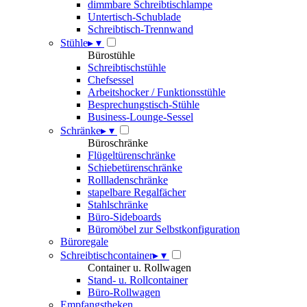
dimmbare Schreibtischlampe
Untertisch-Schublade
Schreibtisch-Trennwand
Stühle
▸
▾
Bürostühle
Schreibtischstühle
Chefsessel
Arbeitshocker / Funktionsstühle
Besprechungstisch-Stühle
Business-Lounge-Sessel
Schränke
▸
▾
Büroschränke
Flügeltürenschränke
Schiebetürenschränke
Rollladenschränke
stapelbare Regalfächer
Stahlschränke
Büro-Sideboards
Büromöbel zur Selbstkonfiguration
Büroregale
Schreibtischcontainer
▸
▾
Container u. Rollwagen
Stand- u. Rollcontainer
Büro-Rollwagen
Empfangstheken