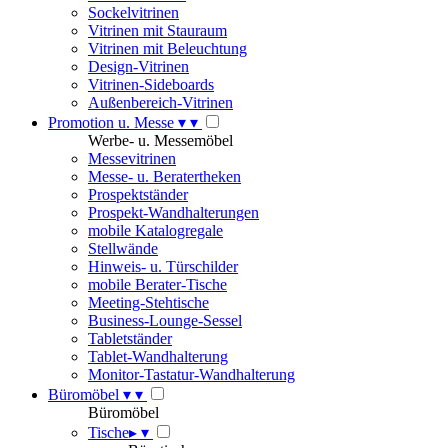
Sockelvitrinen
Vitrinen mit Stauraum
Vitrinen mit Beleuchtung
Design-Vitrinen
Vitrinen-Sideboards
Außenbereich-Vitrinen
Promotion u. Messe
▾
▾
Werbe- u. Messemöbel
Messevitrinen
Messe- u. Beratertheken
Prospektständer
Prospekt-Wandhalterungen
mobile Katalogregale
Stellwände
Hinweis- u. Türschilder
mobile Berater-Tische
Meeting-Stehtische
Business-Lounge-Sessel
Tabletständer
Tablet-Wandhalterung
Monitor-Tastatur-Wandhalterung
Büromöbel
▾
▾
Büromöbel
Tische
▸
▾