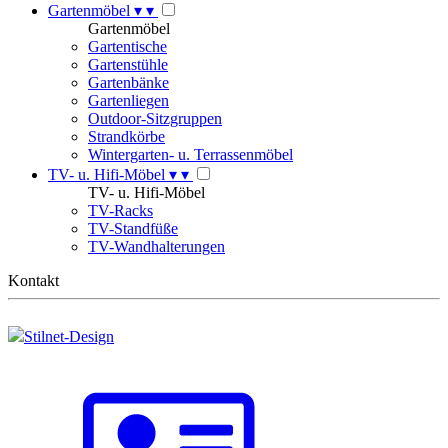
Gartenmöbel
▾
▾
Gartenmöbel
Gartentische
Gartenstühle
Gartenbänke
Gartenliegen
Outdoor-Sitzgruppen
Strandkörbe
Wintergarten- u. Terrassenmöbel
TV- u. Hifi-Möbel
▾
▾
TV- u. Hifi-Möbel
TV-Racks
TV-Standfüße
TV-Wandhalterungen
Kontakt
Stilnet-Design