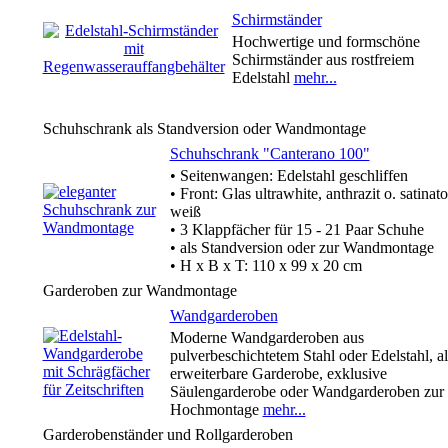
Schirmständer
Hochwertige und formschöne
Schirmständer aus rostfreiem
Edelstahl
mehr...
Schuhschrank als Standversion oder Wandmontage
Schuhschrank "Canterano 100"
• Seitenwangen: Edelstahl geschliffen
• Front: Glas ultrawhite, anthrazit o. satinato
weiß
• 3 Klappfächer für 15 - 21 Paar Schuhe
• als Standversion oder zur Wandmontage
• H x B x T: 110 x 99 x 20 cm
Garderoben zur Wandmontage
Wandgarderoben
Moderne Wandgarderoben aus
pulverbeschichtetem Stahl oder Edelstahl, al
erweiterbare Garderobe, exklusive
Säulengarderobe oder Wandgarderoben zur
Hochmontage
mehr...
Garderobenständer und Rollgarderoben