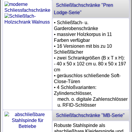
Schließfachschränke "Pren
Lodge-Serie"
• Schließfach- u.
Garderobenschränke
• massiver Holzkorpus in 11
Farben verfügbar
• 16 Versionen mit bis zu 10
Schließfächer
• zwei Schrankgrößen (B x T x H):
- 40 x 50 x 102 cm u. 80 x 50 x 197
cm
• geräuschlos schließende Soft-
Close-Türen
• 4 Schloßvarianten:
Zylinderschlösser,
mech. o. digitale Zahlenschlösser
u. RFID-Schlösser
Schließfachschränke "MB-Serie"
Robuste Stahlspinde als
abschließbare Kleiderspinde und