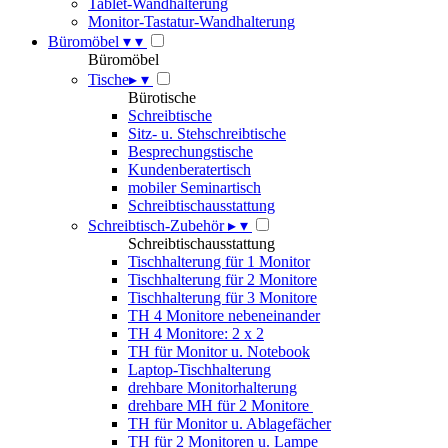
Tablet-Wandhalterung
Monitor-Tastatur-Wandhalterung
Büromöbel
▾
▾
Büromöbel
Tische
▸
▾
Bürotische
Schreibtische
Sitz- u. Stehschreibtische
Besprechungstische
Kundenberatertisch
mobiler Seminartisch
Schreibtischausstattung
Schreibtisch-Zubehör
▸
▾
Schreibtischausstattung
Tischhalterung für 1 Monitor
Tischhalterung für 2 Monitore
Tischhalterung für 3 Monitore
TH 4 Monitore nebeneinander
TH 4 Monitore: 2 x 2
TH für Monitor u. Notebook
Laptop-Tischhalterung
drehbare Monitorhalterung
drehbare MH für 2 Monitore
TH für Monitor u. Ablagefächer
TH für 2 Monitoren u. Lampe