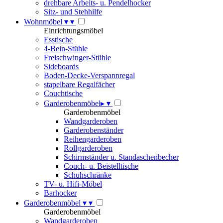
drehbare Arbeits- u. Pendelhocker
Sitz- und Stehhilfe
Wohnmöbel
▾
▾
Einrichtungsmöbel
Esstische
4-Bein-Stühle
Freischwinger-Stühle
Sideboards
Boden-Decke-Verspannregal
stapelbare Regalfächer
Couchtische
Garderobenmöbel
▸
▾
Garderobenmöbel
Wandgarderoben
Garderobenständer
Reihengarderoben
Rollgarderoben
Schirmständer u. Standaschenbecher
Couch- u. Beistelltische
Schuhschränke
TV- u. Hifi-Möbel
Barhocker
Garderobenmöbel
▾
▾
Garderobenmöbel
Wandgarderoben