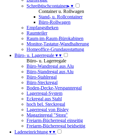
Schreibtischcontainer
▸
▾
Container u. Rollwagen
Stand- u. Rollcontainer
Büro-Rollwagen
Empfangstheken
Raumteiler
Raum-im-Raum-Bürokabinen
Monitor-Tastatur-Wandhalterung
Homeoffice-Grundausstattung
Büro- u. Lagerregale
▾
▾
Büro- u. Lagerregale
Büro-Wandregal aus Alu
Büro-Standregal aus Alu
Büro-Stahlregal
Büro-Steckregal
Boden-Decke-Verspannregal
Lagerregal-System
Eckregal aus Stahl
hoch bel. Steckregal
Lagerregal von Bisley
Magazinregal "Stora"
Freiarm-Bücherregal einseitig
Freiarm-Bücherregal beidseitig
Ladeneinrichtung
▾
▾