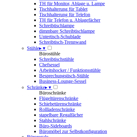
TH für Monitor, Ablage u. Lampe
Tischhalterung für Tablet
Tischhalterung für Telefon
TH für Telefon u. Ablagefächer
Schreibtischlampe
dimmbare Schreibtischlampe
Untertisch-Schublade
Schreibtisch-Trennwand
Stühle
▸
▾
Bürostühle
Schreibtischstühle
Chefsessel
Arbeitshocker / Funktionsstühle
Besprechungstisch-Stühle
Business-Lounge-Sessel
Schränke
▸
▾
Büroschränke
Flügeltürenschränke
Schiebetürenschränke
Rollladenschränke
stapelbare Regalfächer
Stahlschränke
Büro-Sideboards
Büromöbel zur Selbstkonfiguration
Büroregale