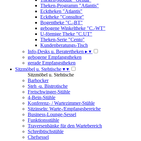
Theken-Programm "Atlantis"
Ecktheken "Atlantis"
Ecktheke "Consultor"
Bogentheke "C.-BT"
gebogene Winkeltheke "C.-WT"
U-förmige Theke "C.UT"
Theken-Serie "Cento"
Kundenberatungs-Tisch
Info-Desks u. Beratertheken
▸
▾
gebogene Empfangstheken
gerade Empfangstheken
Sitzmöbel u. Stehtische
▾
▾
Sitzmöbel u. Stehtische
Barhocker
Steh -u. Bistrotische
Freischwinger-Stühle
4-Bein-Stühle
Konferenz- / Wartezimmer-Stühle
Sitzinseln: Warte-/Empfangsbereiche
Business-Lounge-Sessel
Funktionsstühle
Traversenbänke für den Wartebereich
Schreibtischstühle
Chefsessel