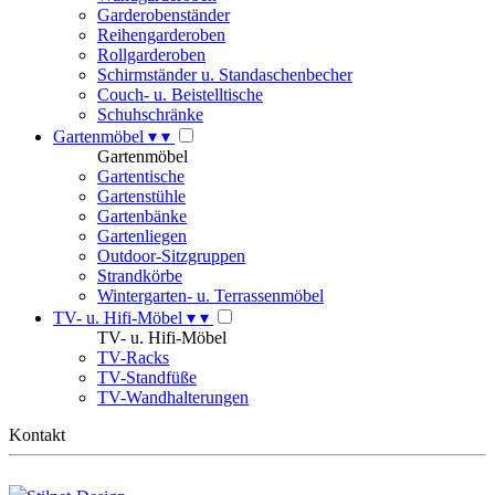
Garderobenständer
Reihengarderoben
Rollgarderoben
Schirmständer u. Standaschenbecher
Couch- u. Beistelltische
Schuhschränke
Gartenmöbel
▾
▾
Gartenmöbel
Gartentische
Gartenstühle
Gartenbänke
Gartenliegen
Outdoor-Sitzgruppen
Strandkörbe
Wintergarten- u. Terrassenmöbel
TV- u. Hifi-Möbel
▾
▾
TV- u. Hifi-Möbel
TV-Racks
TV-Standfüße
TV-Wandhalterungen
Kontakt