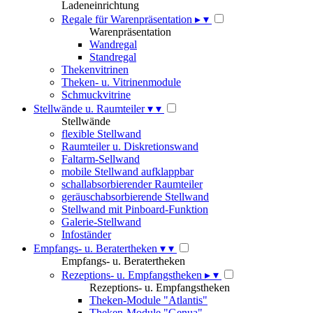
Ladeneinrichtung
Regale für Warenpräsentation
▸
▾
Warenpräsentation
Wandregal
Standregal
Thekenvitrinen
Theken- u. Vitrinenmodule
Schmuckvitrine
Stellwände u. Raumteiler
▾
▾
Stellwände
flexible Stellwand
Raumteiler u. Diskretionswand
Faltarm-Sellwand
mobile Stellwand aufklappbar
schallabsorbierender Raumteiler
geräuschabsorbierende Stellwand
Stellwand mit Pinboard-Funktion
Galerie-Stellwand
Infoständer
Empfangs- u. Beratertheken
▾
▾
Empfangs- u. Beratertheken
Rezeptions- u. Empfangstheken
▸
▾
Rezeptions- u. Empfangstheken
Theken-Module "Atlantis"
Theken-Module "Genua"