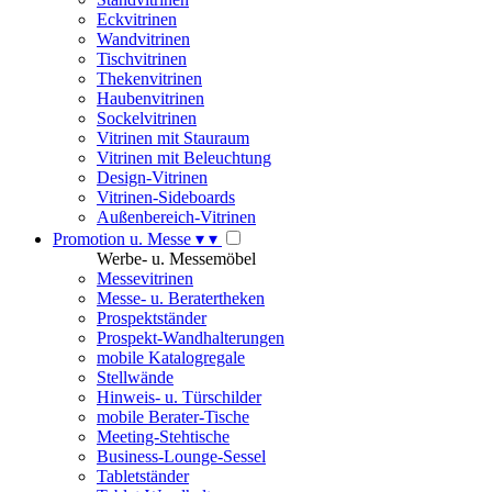
Eckvitrinen
Wandvitrinen
Tischvitrinen
Thekenvitrinen
Haubenvitrinen
Sockelvitrinen
Vitrinen mit Stauraum
Vitrinen mit Beleuchtung
Design-Vitrinen
Vitrinen-Sideboards
Außenbereich-Vitrinen
Promotion u. Messe
▾
▾
Werbe- u. Messemöbel
Messevitrinen
Messe- u. Beratertheken
Prospektständer
Prospekt-Wandhalterungen
mobile Katalogregale
Stellwände
Hinweis- u. Türschilder
mobile Berater-Tische
Meeting-Stehtische
Business-Lounge-Sessel
Tabletständer