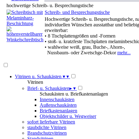
hochwertige Schreib- u. Besprechungstische
Schreib- und Besprechungstische
Hochwertige Schreib- u. Besprechungstische, n
individuellen Wünschen ausstattbar und beliebi
erweiterbar:
• 8 Tischplattengrößen und -Formen
• stoß- u. kratzfeste Tischplatten melaminbeschi
• wahlweise weiß, grau, Buche-, Ahorn-,
Nussbaum- oder Zwetschge-Dekor
mehr...
Vitrinen u. Schaukästen
▾
▾
Vitrinen
Brief- u. Schaukästen
▸
▾
Schaukästen u. Briefkastenanlagen
Innenschaukästen
Außenschaukästen
Briefkastenanlagen
Objektschilder u. Wegweiser
sofort lieferbare Vitrinen
staubdichte Vitrinen
Brandschutzvitrinen
Standvitrinen