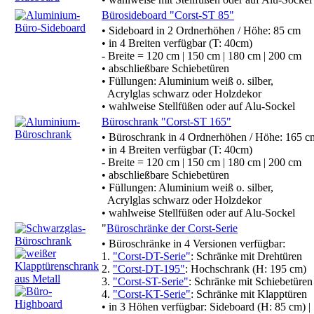
Bürosideboard "Corst-ST 85"
• Sideboard in 2 Ordnerhöhen / Höhe: 85 cm
• in 4 Breiten verfügbar (T: 40cm)
- Breite = 120 cm | 150 cm | 180 cm | 200 cm
• abschließbare Schiebetüren
• Füllungen: Aluminium weiß o. silber,
Acrylglas schwarz oder Holzdekor
• wahlweise Stellfüßen oder auf Alu-Sockel
Büroschrank "Corst-ST 165"
• Büroschrank in 4 Ordnerhöhen / Höhe: 165 c
• in 4 Breiten verfügbar (T: 40cm)
- Breite = 120 cm | 150 cm | 180 cm | 200 cm
• abschließbare Schiebetüren
• Füllungen: Aluminium weiß o. silber,
Acrylglas schwarz oder Holzdekor
• wahlweise Stellfüßen oder auf Alu-Sockel
"
Büroschränke der Corst-Serie
• Büroschränke in 4 Versionen verfügbar:
1.
"Corst-DT-Serie"
: Schränke mit Drehtüren
2.
"Corst-DT-195"
: Hochschrank (H: 195 cm)
3.
"Corst-ST-Serie"
: Schränke mit Schiebetüren
4.
"Corst-KT-Serie"
: Schränke mit Klapptüren
• in 3 Höhen verfügbar: Sideboard (H: 85 cm) |