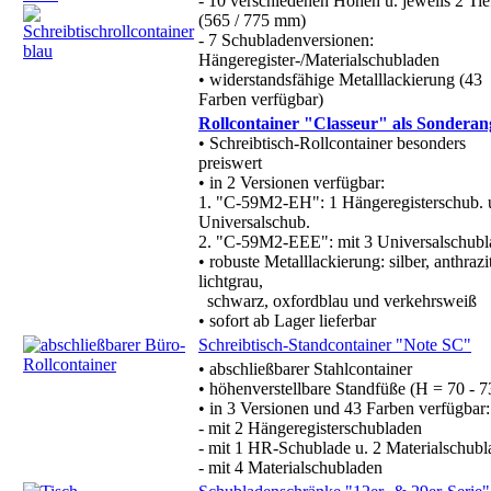
- 10 verschiedenen Höhen u. jeweils 2 Tie
(565 / 775 mm)
- 7 Schubladenversionen:
Hängeregister-/Materialschubladen
• widerstandsfähige Metalllackierung (43
Farben verfügbar)
Rollcontainer "Classeur" als Sonderan
• Schreibtisch-Rollcontainer besonders
preiswert
• in 2 Versionen verfügbar:
1. "C-59M2-EH": 1 Hängeregisterschub. 
Universalschub.
2. "C-59M2-EEE": mit 3 Universalschubl
• robuste Metalllackierung: silber, anthrazi
lichtgrau,
schwarz, oxfordblau und verkehrsweiß
• sofort ab Lager lieferbar
Schreibtisch-Standcontainer "Note SC"
• abschließbarer Stahlcontainer
• höhenverstellbare Standfüße (H = 70 - 
• in 3 Versionen und 43 Farben verfügbar:
- mit 2 Hängeregisterschubladen
- mit 1 HR-Schublade u. 2 Materialschub
- mit 4 Materialschubladen