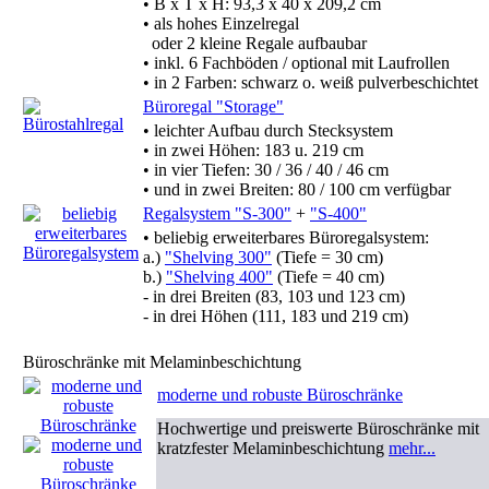
• B x T x H: 93,3 x 40 x 209,2 cm
• als hohes Einzelregal
oder 2 kleine Regale aufbaubar
• inkl. 6 Fachböden / optional mit Laufrollen
• in 2 Farben: schwarz o. weiß pulverbeschichtet
Büroregal "Storage"
• leichter Aufbau durch Stecksystem
• in zwei Höhen: 183 u. 219 cm
• in vier Tiefen: 30 / 36 / 40 / 46 cm
• und in zwei Breiten: 80 / 100 cm verfügbar
Regalsystem "S-300"
+
"S-400"
• beliebig erweiterbares Büroregalsystem:
a.)
"Shelving 300"
(Tiefe = 30 cm)
b.)
"Shelving 400"
(Tiefe = 40 cm)
- in drei Breiten (83, 103 und 123 cm)
- in drei Höhen (111, 183 und 219 cm)
Büroschränke mit Melaminbeschichtung
moderne und robuste Büroschränke
Hochwertige und preiswerte Büroschränke mit
kratzfester Melaminbeschichtung
mehr...