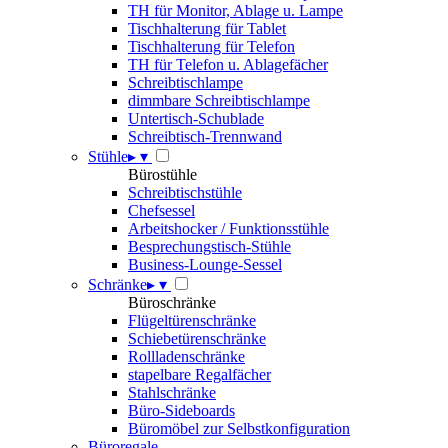
TH für Monitor, Ablage u. Lampe
Tischhalterung für Tablet
Tischhalterung für Telefon
TH für Telefon u. Ablagefächer
Schreibtischlampe
dimmbare Schreibtischlampe
Untertisch-Schublade
Schreibtisch-Trennwand
Stühle
▸
▾
Bürostühle
Schreibtischstühle
Chefsessel
Arbeitshocker / Funktionsstühle
Besprechungstisch-Stühle
Business-Lounge-Sessel
Schränke
▸
▾
Büroschränke
Flügeltürenschränke
Schiebetürenschränke
Rollladenschränke
stapelbare Regalfächer
Stahlschränke
Büro-Sideboards
Büromöbel zur Selbstkonfiguration
Büroregale