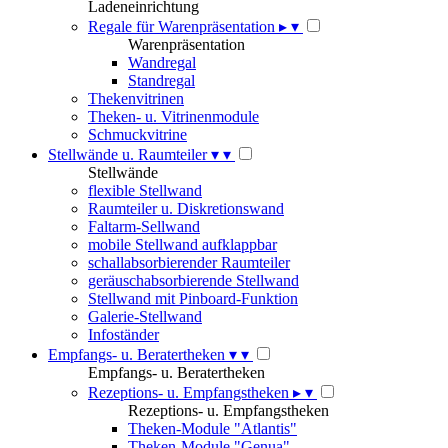
Ladeneinrichtung
Regale für Warenpräsentation
▸
▾
Warenpräsentation
Wandregal
Standregal
Thekenvitrinen
Theken- u. Vitrinenmodule
Schmuckvitrine
Stellwände u. Raumteiler
▾
▾
Stellwände
flexible Stellwand
Raumteiler u. Diskretionswand
Faltarm-Sellwand
mobile Stellwand aufklappbar
schallabsorbierender Raumteiler
geräuschabsorbierende Stellwand
Stellwand mit Pinboard-Funktion
Galerie-Stellwand
Infoständer
Empfangs- u. Beratertheken
▾
▾
Empfangs- u. Beratertheken
Rezeptions- u. Empfangstheken
▸
▾
Rezeptions- u. Empfangstheken
Theken-Module "Atlantis"
Theken-Module "Genua"