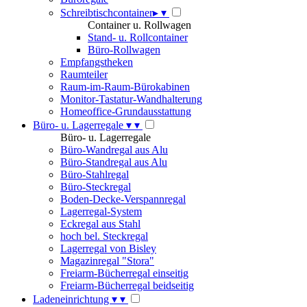
Schreibtischcontainer
▸
▾
Container u. Rollwagen
Stand- u. Rollcontainer
Büro-Rollwagen
Empfangstheken
Raumteiler
Raum-im-Raum-Bürokabinen
Monitor-Tastatur-Wandhalterung
Homeoffice-Grundausstattung
Büro- u. Lagerregale
▾
▾
Büro- u. Lagerregale
Büro-Wandregal aus Alu
Büro-Standregal aus Alu
Büro-Stahlregal
Büro-Steckregal
Boden-Decke-Verspannregal
Lagerregal-System
Eckregal aus Stahl
hoch bel. Steckregal
Lagerregal von Bisley
Magazinregal "Stora"
Freiarm-Bücherregal einseitig
Freiarm-Bücherregal beidseitig
Ladeneinrichtung
▾
▾