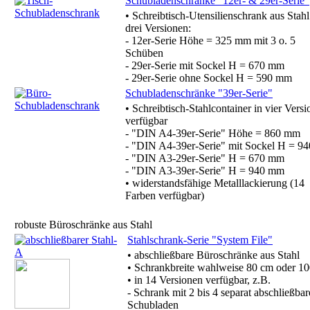
Schubladenschränke "12er- & 29er-Serie"
• Schreibtisch-Utensilienschrank aus Stahl
drei Versionen:
- 12er-Serie Höhe = 325 mm mit 3 o. 5
Schüben
- 29er-Serie mit Sockel H = 670 mm
- 29er-Serie ohne Sockel H = 590 mm
Schubladenschränke "39er-Serie"
• Schreibtisch-Stahlcontainer in vier Vers
verfügbar
- "DIN A4-39er-Serie" Höhe = 860 mm
- "DIN A4-39er-Serie" mit Sockel H = 9
- "DIN A3-29er-Serie" H = 670 mm
- "DIN A3-39er-Serie" H = 940 mm
• widerstandsfähige Metalllackierung (14
Farben verfügbar)
robuste Büroschränke aus Stahl
Stahlschrank-Serie "System File"
• abschließbare Büroschränke aus Stahl
• Schrankbreite wahlweise 80 cm oder 1
• in 14 Versionen verfügbar, z.B.
- Schrank mit 2 bis 4 separat abschließba
Schubladen