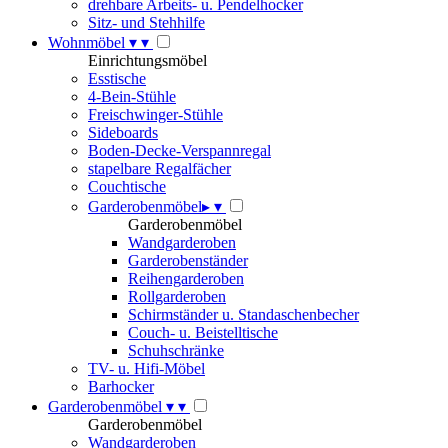
drehbare Arbeits- u. Pendelhocker
Sitz- und Stehhilfe
Wohnmöbel
▾
▾
Einrichtungsmöbel
Esstische
4-Bein-Stühle
Freischwinger-Stühle
Sideboards
Boden-Decke-Verspannregal
stapelbare Regalfächer
Couchtische
Garderobenmöbel
▸
▾
Garderobenmöbel
Wandgarderoben
Garderobenständer
Reihengarderoben
Rollgarderoben
Schirmständer u. Standaschenbecher
Couch- u. Beistelltische
Schuhschränke
TV- u. Hifi-Möbel
Barhocker
Garderobenmöbel
▾
▾
Garderobenmöbel
Wandgarderoben