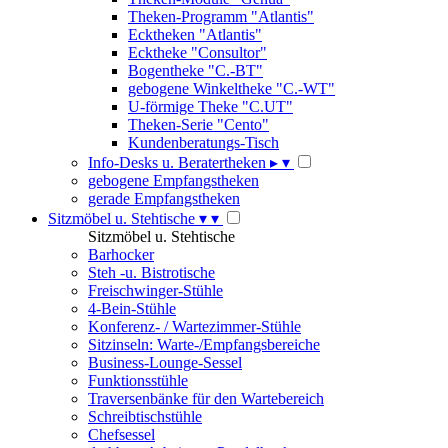
Theken-Programm "Atlantis"
Ecktheken "Atlantis"
Ecktheke "Consultor"
Bogentheke "C.-BT"
gebogene Winkeltheke "C.-WT"
U-förmige Theke "C.UT"
Theken-Serie "Cento"
Kundenberatungs-Tisch
Info-Desks u. Beratertheken
▸
▾
gebogene Empfangstheken
gerade Empfangstheken
Sitzmöbel u. Stehtische
▾
▾
Sitzmöbel u. Stehtische
Barhocker
Steh -u. Bistrotische
Freischwinger-Stühle
4-Bein-Stühle
Konferenz- / Wartezimmer-Stühle
Sitzinseln: Warte-/Empfangsbereiche
Business-Lounge-Sessel
Funktionsstühle
Traversenbänke für den Wartebereich
Schreibtischstühle
Chefsessel