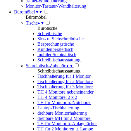
Tablet-Wandhalterung
Monitor-Tastatur-Wandhalterung
Büromöbel
▾
▾
Büromöbel
Tische
▸
▾
Bürotische
Schreibtische
Sitz- u. Stehschreibtische
Besprechungstische
Kundenberatertisch
mobiler Seminartisch
Schreibtischausstattung
Schreibtisch-Zubehör
▸
▾
Schreibtischausstattung
Tischhalterung für 1 Monitor
Tischhalterung für 2 Monitore
Tischhalterung für 3 Monitore
TH 4 Monitore nebeneinander
TH 4 Monitore: 2 x 2
TH für Monitor u. Notebook
Laptop-Tischhalterung
drehbare Monitorhalterung
drehbare MH für 2 Monitore
TH für Monitor u. Ablagefächer
TH für 2 Monitoren u. Lampe