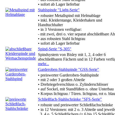
• sofort ab Lager lieferbar
Stahlspinde "Light-Serie"
• robuster Metallspind mit Helmablage
• inkl. Kleiderstange, Kleiderhaken und
Handtuchhalter
• in 3 Versionen verfügbar:
- mit zwei, drei o. vier separat abschließbare Ab
• aus robusten Stahl lichtgrau
• sofort ab Lager lieferbar
Spind-Serie "S-305"
Spindsystem von Bisley mit 1, 2, 4 oder 6
abschließbaren Fächern und in 12 Farben verfü
mehr...
Garderoben-Stahlspinde "GSS-Serie"
• preiswerter Garderoben-Stahlspinde
• mit 2 oder 3 großen Abteile
• Drehriegelverschluss o. Zylinderschlösser
• auf Sockel, mit Standfüßen o. ohne Unterbau
• Korpus lichtgrau / Türen. lichtgrau, rot o. bla
Schließfach-Stahlschränke "SFS-Serie"
• robuste und preiswerter Schließfachschränke
• in 12 Versionen: mit 2 o. 3 Abteile und jeweil
3, 4 o. 5 Schließfächern (= 6 bis 15 Schleißfäc