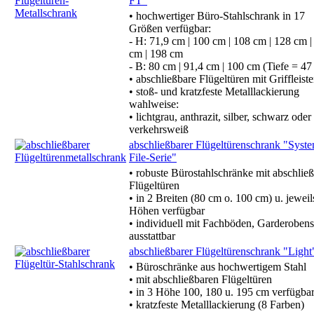
FT"
• hochwertiger Büro-Stahlschrank in 17
Größen verfügbar:
- H: 71,9 cm | 100 cm | 108 cm | 128 cm |
cm | 198 cm
- B: 80 cm | 91,4 cm | 100 cm (Tiefe = 47
• abschließbare Flügeltüren mit Griffleist
• stoß- und kratzfeste Metalllackierung
wahlweise:
• lichtgrau, anthrazit, silber, schwarz oder
verkehrsweiß
abschließbarer Flügeltürenschrank "Syste
File-Serie"
• robuste Bürostahlschränke mit abschlie
Flügeltüren
• in 2 Breiten (80 cm o. 100 cm) u. jeweil
Höhen verfügbar
• individuell mit Fachböden, Garderobense
ausstattbar
abschließbarer Flügeltürenschrank "Light
• Büroschränke aus hochwertigem Stahl
• mit abschließbaren Flügeltüren
• in 3 Höhe 100, 180 u. 195 cm verfügba
• kratzfeste Metalllackierung (8 Farben)