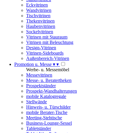
Eckvitrinen
Wandvitrinen
Tischvitrinen
Thekenvitrinen
Haubenvitrinen
Sockelvitrinen
Vitrinen mit Stauraum
Vitrinen mit Beleuchtung
Design-Vitrinen
Vitrinen-Sideboards
Außenbereich-Vitrinen
Promotion u. Messe
▾
▾
Werbe- u. Messemöbel
Messevitrinen
Messe- u. Beratertheken
Prospektständer
Prospekt-Wandhalterungen
mobile Katalogregale
Stellwände
Hinweis- u. Türschilder
mobile Berater-Tische
Meeting-Stehtische
Business-Lounge-Sessel
Tabletständer