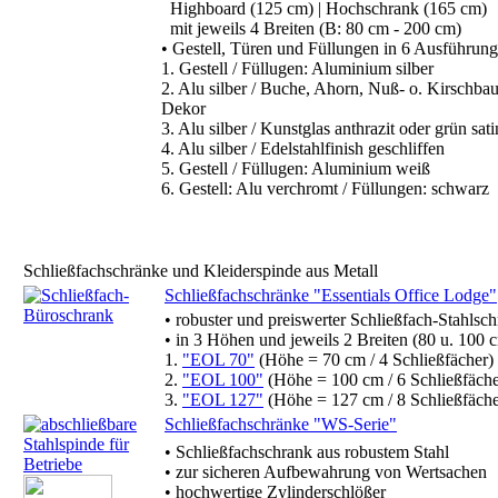
Highboard (125 cm) | Hochschrank (165 cm)
mit jeweils 4 Breiten (B: 80 cm - 200 cm)
• Gestell, Türen und Füllungen in 6 Ausführung
1. Gestell / Füllugen: Aluminium silber
2. Alu silber / Buche, Ahorn, Nuß- o. Kirschba
Dekor
3. Alu silber / Kunstglas anthrazit oder grün sati
4. Alu silber / Edelstahlfinish geschliffen
5. Gestell / Füllugen: Aluminium weiß
6. Gestell: Alu verchromt / Füllungen: schwarz
Schließfachschränke und Kleiderspinde aus Metall
Schließfachschränke "Essentials Office Lodge"
• robuster und preiswerter Schließfach-Stahlsc
• in 3 Höhen und jeweils 2 Breiten (80 u. 100 
1.
"EOL 70"
(Höhe = 70 cm / 4 Schließfächer)
2.
"EOL 100"
(Höhe = 100 cm / 6 Schließfäche
3.
"EOL 127"
(Höhe = 127 cm / 8 Schließfäche
Schließfachschränke "WS-Serie"
• Schließfachschrank aus robustem Stahl
• zur sicheren Aufbewahrung von Wertsachen
• hochwertige Zylinderschlößer