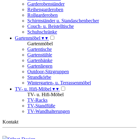
Garderobenständer
Reihengarderoben
Rollgarderoben
Schirmständer u. Standaschenbecher
Couch- u. Beistelltische
Schuhschränke
Gartenmöbel
▾
▾
Gartenmöbel
Gartentische
Gartenstühle
Gartenbänke
Gartenliegen
Outdoor-Sitzgruppen
Strandkörbe
Wintergarten- u. Terrassenmöbel
TV- u. Hifi-Möbel
▾
▾
TV- u. Hifi-Möbel
TV-Racks
TV-Standfüße
TV-Wandhalterungen
Kontakt