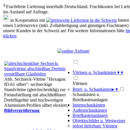
1.
Frachtfreie Lieferung innerhalb Deutschland. Frachtkosten bei Lief
ins Ausland auf Anfrage.
in Kooperation mit
bieten
einen Lieferservice (inkl. Zollabfertigung und günstigen Frachtraten) 
unsere Kunden in der Schweiz an! Für weitere Informationen bitte
hi
klicken
Vitrinen u. Schaukästen
▾
▾
Abb. Sechseck-Vitrine "Hexagon
Vitrinen
ID-61 silber": sechseckige
Brief- u. Schaukästen
▸
▾
Standvitrine (gleichschenklig) zur
Schaukästen u.
Freiaufstellung mit abschließbarer
Briefkastenanlagen
Drehflügeltür und hochwertigen
Innenschaukästen
Aluminium-Profilen silber eloxiert,
Außenschaukästen
Bildvergrößerung
Briefkastenanlagen
Objektschilder u. Wegweiser
sofort lieferbare Vitrinen