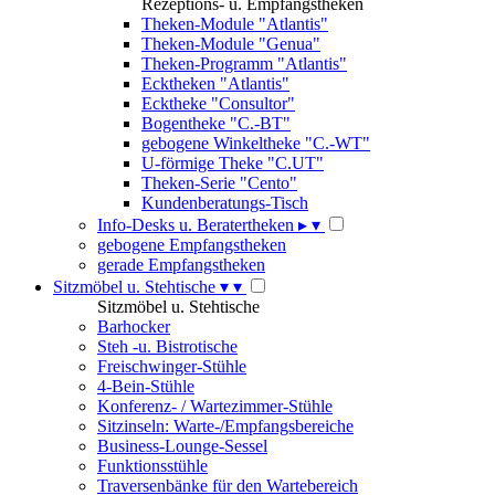
Rezeptions- u. Empfangstheken
Theken-Module "Atlantis"
Theken-Module "Genua"
Theken-Programm "Atlantis"
Ecktheken "Atlantis"
Ecktheke "Consultor"
Bogentheke "C.-BT"
gebogene Winkeltheke "C.-WT"
U-förmige Theke "C.UT"
Theken-Serie "Cento"
Kundenberatungs-Tisch
Info-Desks u. Beratertheken
▸
▾
gebogene Empfangstheken
gerade Empfangstheken
Sitzmöbel u. Stehtische
▾
▾
Sitzmöbel u. Stehtische
Barhocker
Steh -u. Bistrotische
Freischwinger-Stühle
4-Bein-Stühle
Konferenz- / Wartezimmer-Stühle
Sitzinseln: Warte-/Empfangsbereiche
Business-Lounge-Sessel
Funktionsstühle
Traversenbänke für den Wartebereich