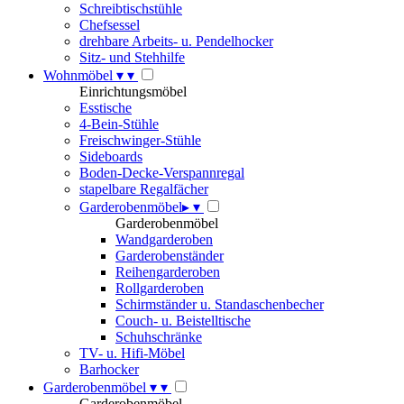
Schreibtischstühle
Chefsessel
drehbare Arbeits- u. Pendelhocker
Sitz- und Stehhilfe
Wohnmöbel
▾
▾
Einrichtungsmöbel
Esstische
4-Bein-Stühle
Freischwinger-Stühle
Sideboards
Boden-Decke-Verspannregal
stapelbare Regalfächer
Garderobenmöbel
▸
▾
Garderobenmöbel
Wandgarderoben
Garderobenständer
Reihengarderoben
Rollgarderoben
Schirmständer u. Standaschenbecher
Couch- u. Beistelltische
Schuhschränke
TV- u. Hifi-Möbel
Barhocker
Garderobenmöbel
▾
▾
Garderobenmöbel