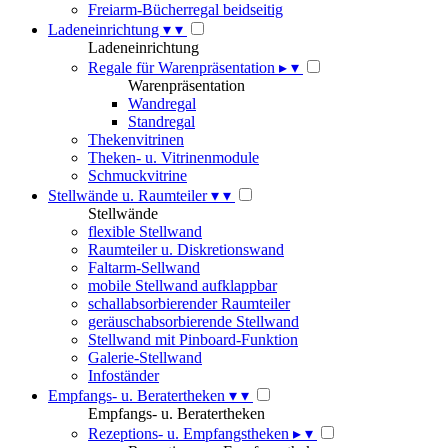
Freiarm-Bücherregal beidseitig
Ladeneinrichtung
▾
▾
Ladeneinrichtung
Regale für Warenpräsentation
▸
▾
Warenpräsentation
Wandregal
Standregal
Thekenvitrinen
Theken- u. Vitrinenmodule
Schmuckvitrine
Stellwände u. Raumteiler
▾
▾
Stellwände
flexible Stellwand
Raumteiler u. Diskretionswand
Faltarm-Sellwand
mobile Stellwand aufklappbar
schallabsorbierender Raumteiler
geräuschabsorbierende Stellwand
Stellwand mit Pinboard-Funktion
Galerie-Stellwand
Infoständer
Empfangs- u. Beratertheken
▾
▾
Empfangs- u. Beratertheken
Rezeptions- u. Empfangstheken
▸
▾