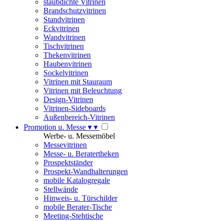
staubdichte Vitrinen
Brandschutzvitrinen
Standvitrinen
Eckvitrinen
Wandvitrinen
Tischvitrinen
Thekenvitrinen
Haubenvitrinen
Sockelvitrinen
Vitrinen mit Stauraum
Vitrinen mit Beleuchtung
Design-Vitrinen
Vitrinen-Sideboards
Außenbereich-Vitrinen
Promotion u. Messe
▾
▾
Werbe- u. Messemöbel
Messevitrinen
Messe- u. Beratertheken
Prospektständer
Prospekt-Wandhalterungen
mobile Katalogregale
Stellwände
Hinweis- u. Türschilder
mobile Berater-Tische
Meeting-Stehtische