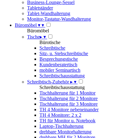
Business-Lounge-Sessel
Tabletständer
Tablet-Wandhalterung
Monitor-Tastatur-Wandhalterung
Büromöbel
▾
▾
Büromöbel
Tische
▸
▾
Bürotische
Schreibtische
Sitz- u. Stehschreibtische
Besprechungstische
Kundenberatertisch
mobiler Seminartisch
Schreibtischausstattung
Schreibtisch-Zubehör
▸
▾
Schreibtischausstattung
Tischhalterung für 1 Monitor
Tischhalterung für 2 Monitore
Tischhalterung für 3 Monitore
TH 4 Monitore nebeneinander
TH 4 Monitore: 2 x 2
TH für Monitor u. Notebook
Laptop-Tischhalterung
drehbare Monitorhalterung
drehbare MH für 2 Monitore