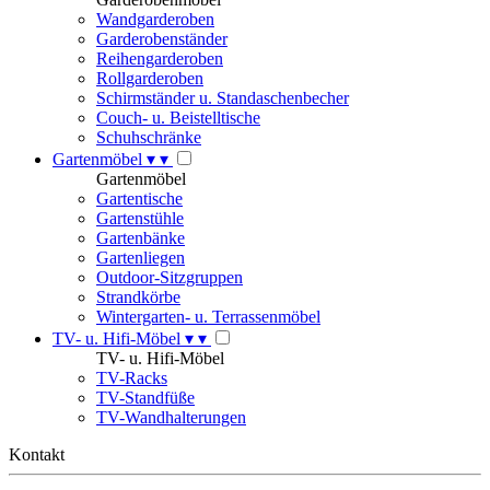
Wandgarderoben
Garderobenständer
Reihengarderoben
Rollgarderoben
Schirmständer u. Standaschenbecher
Couch- u. Beistelltische
Schuhschränke
Gartenmöbel
▾
▾
Gartenmöbel
Gartentische
Gartenstühle
Gartenbänke
Gartenliegen
Outdoor-Sitzgruppen
Strandkörbe
Wintergarten- u. Terrassenmöbel
TV- u. Hifi-Möbel
▾
▾
TV- u. Hifi-Möbel
TV-Racks
TV-Standfüße
TV-Wandhalterungen
Kontakt