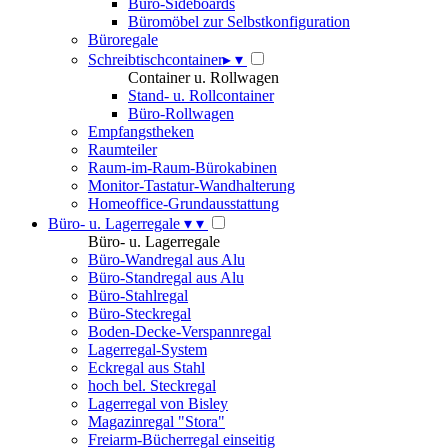
Büro-Sideboards
Büromöbel zur Selbstkonfiguration
Büroregale
Schreibtischcontainer
▸
▾
Container u. Rollwagen
Stand- u. Rollcontainer
Büro-Rollwagen
Empfangstheken
Raumteiler
Raum-im-Raum-Bürokabinen
Monitor-Tastatur-Wandhalterung
Homeoffice-Grundausstattung
Büro- u. Lagerregale
▾
▾
Büro- u. Lagerregale
Büro-Wandregal aus Alu
Büro-Standregal aus Alu
Büro-Stahlregal
Büro-Steckregal
Boden-Decke-Verspannregal
Lagerregal-System
Eckregal aus Stahl
hoch bel. Steckregal
Lagerregal von Bisley
Magazinregal "Stora"
Freiarm-Bücherregal einseitig