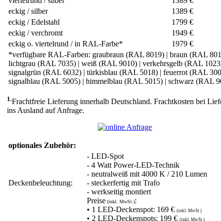
viertelrund / silber
1389 €
eckig / silber
1389 €
eckig / Edelstahl
1799 €
eckig / verchromt
1949 €
eckig o. viertelrund / in RAL-Farbe*
1979 €
*verfügbare RAL-Farben: graubraun (RAL 8019) | braun (RAL 801
lichtgrau (RAL 7035) | weiß (RAL 9010) | verkehrsgelb (RAL 1023)
signalgrün (RAL 6032) | türkisblau (RAL 5018) | feuerrot (RAL 300
signalblau (RAL 5005) | himmelblau (RAL 5015) | schwarz (RAL 9
1.
Frachtfreie Lieferung innerhalb Deutschland. Frachtkosten bei Lie
ins Ausland auf Anfrage.
optionales Zubehör:
- LED-Spot
- 4 Watt Power-LED-Technik
- neutralweiß mit 4000 K / 210 Lumen
Deckenbeleuchtung:
- steckerfertig mit Trafo
- werkseitig montiert
Preise
:
(inkl. MwSt.)
• 1 LED-Deckenspot:
169 €
(inkl. MwSt.)
• 2 LED-Deckenspots:
199 €
(inkl. MwSt.)