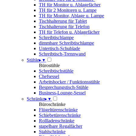
TH für Monitor u. Ablagefächer
TH für 2 Monitoren u. Lampe
TH für Monitor, Ablage u. Lampe
Tischhalterung für Tablet
Tischhalterung für Telefon
TH für Telefon u. Ablagefächer
Schreibtischlampe
dimmbare Schreibtischlampe
Untertisch-Schublade
Schreibtisch-Trennwand
Stühle
▸
▾
Bürostühle
Schreibtischstühle
Chefsessel
Arbeitshocker / Funktionsstühle
Besprechungstisch-Stühle
Business-Lounge-Sessel
Schränke
▸
▾
Büroschränke
Flügeltürenschränke
Schiebetürenschränke
Rollladenschränke
stapelbare Regalfächer
Stahlschränke