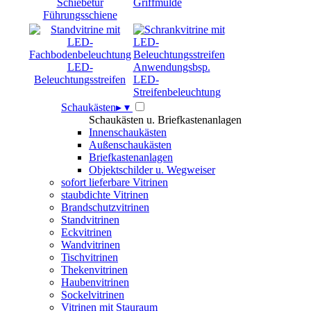
Griffmulde
Führungsschiene
LED-
Anwendungsbsp.
Beleuchtungsstreifen
LED-
Streifenbeleuchtung
Schaukästen
▸
▾
Schaukästen u. Briefkastenanlagen
Innenschaukästen
Außenschaukästen
Briefkastenanlagen
Objektschilder u. Wegweiser
sofort lieferbare Vitrinen
staubdichte Vitrinen
Brandschutzvitrinen
Standvitrinen
Eckvitrinen
Wandvitrinen
Tischvitrinen
Thekenvitrinen
Haubenvitrinen
Sockelvitrinen
Vitrinen mit Stauraum