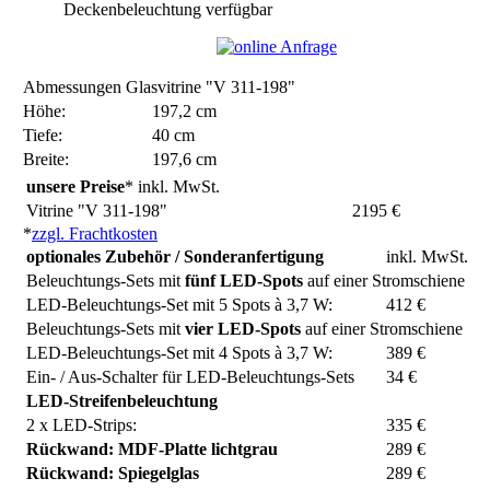
Deckenbeleuchtung verfügbar
Abmessungen Glasvitrine "V 311-198"
Höhe:
197,2 cm
Tiefe:
40 cm
Breite:
197,6 cm
unsere Preise
* inkl. MwSt.
Vitrine "V 311-198"
2195 €
*
zzgl. Frachtkosten
optionales Zubehör / Sonderanfertigung
inkl. MwSt.
Beleuchtungs-Sets mit
fünf LED-Spots
auf einer Stromschiene
LED-Beleuchtungs-Set mit 5 Spots à 3,7 W:
412 €
Beleuchtungs-Sets mit
vier LED-Spots
auf einer Stromschiene
LED-Beleuchtungs-Set mit 4 Spots à 3,7 W:
389 €
Ein- / Aus-Schalter für LED-Beleuchtungs-Sets
34 €
LED-Streifenbeleuchtung
2 x LED-Strips:
335 €
Rückwand: MDF-Platte lichtgrau
289 €
Rückwand: Spiegelglas
289 €