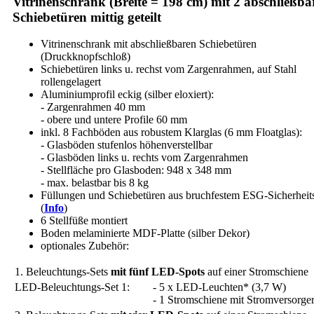
Vitrinenschrank (Breite = 198 cm) mit 2 abschließba
Schiebetüren mittig geteilt
Vitrinenschrank mit abschließbaren Schiebetüren
(Druckknopfschloß)
Schiebetüren links u. rechst vom Zargenrahmen, auf Stahl
rollengelagert
Aluminiumprofil eckig (silber eloxiert):
- Zargenrahmen 40 mm
- obere und untere Profile 60 mm
inkl. 8 Fachböden aus robustem Klarglas (6 mm Floatglas):
- Glasböden stufenlos höhenverstellbar
- Glasböden links u. rechts vom Zargenrahmen
- Stellfläche pro Glasboden: 948 x 348 mm
- max. belastbar bis 8 kg
Füllungen und Schiebetüren aus bruchfestem ESG-Sicherheit
(
Info
)
6 Stellfüße montiert
Boden melaminierte MDF-Platte (silber Dekor)
optionales Zubehör:
1. Beleuchtungs-Sets
mit fünf LED-Spots
auf einer Stromschiene
LED-Beleuchtungs-Set 1:
- 5 x LED-Leuchten* (3,7 W)
- 1 Stromschiene mit Stromversorge