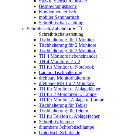
Sitz- u. Stehschreibtische
Besprechungstische
Kundenberatertisch
mobiler Seminartisch
Schreibtischausstattung
Schreibtisch-Zubehör
▸
▾
Schreibtischausstattung
Tischhalterung für 1 Monitor
Tischhalterung für 2 Monitore
Tischhalterung für 3 Monitore
TH 4 Monitore nebeneinander
TH 4 Monitore: 2 x 2
TH für Monitor u. Notebook
Laptop-Tischhalterung
drehbare Monitorhalterung
drehbare MH für 2 Monitore
TH für Monitor u. Ablagefächer
TH für 2 Monitoren u. Lampe
TH für Monitor, Ablage u. Lampe
Tischhalterung für Tablet
Tischhalterung für Telefon
TH für Telefon u. Ablagefächer
Schreibtischlampe
dimmbare Schreibtischlampe
Untertisch-Schublade