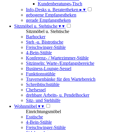
Kundenberatungs-Tisch
Info-Desks u. Beratertheken
▸
▾
gebogene Empfangstheken
gerade Empfangstheken
Sitzmöbel u. Stehtische
▾
▾
Sitzmöbel u. Stehtische
Barhocker
Steh -u. Bistrotische
Freischwinger-Stühle
4-Bein-Stühle
Konferenz- / Wartezimmer-Stühle
Sitzinseln: Warte-/Empfangsbereiche
Business-Lounge-Sessel
Funktionsstühle
Traversenbänke für den Wartebereich
Schreibtischstühle
Chefsessel
drehbare Arbeits- u. Pendelhocker
Sitz- und Stehhilfe
Wohnmöbel
▾
▾
Einrichtungsmöbel
Esstische
4-Bein-Stühle
Freischwinger-Stühle