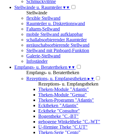
Schmuckvitrine
Stellwände u. Raumteiler
▾
▾
Stellwände
flexible Stellwand
Raumteiler u. Diskretionswand
Faltarm-Sellwand
mobile Stellwand aufklappbar
schallabsorbierender Raumteiler
geräuschabsorbierende Stellwand
Stellwand mit Pinboard-Funktion
Galerie-Stellwand
Infoständer
Empfangs- u. Beratertheken
▾
▾
Empfangs- u. Beratertheken
Rezeptions- u. Empfangstheken
▸
▾
Rezeptions- u. Empfangstheken
Theken-Module "Atlantis"
Theken-Module "Genua"
Theken-Programm "Atlantis"
Ecktheken "Atlantis"
Ecktheke "Consultor"
Bogentheke "C.-BT"
gebogene Winkeltheke "C.-WT"
U-förmige Theke "C.UT"
Theken-Serie "Cento"