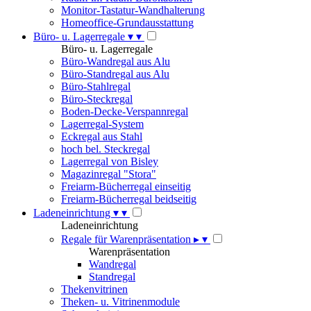
Monitor-Tastatur-Wandhalterung
Homeoffice-Grundausstattung
Büro- u. Lagerregale
▾
▾
Büro- u. Lagerregale
Büro-Wandregal aus Alu
Büro-Standregal aus Alu
Büro-Stahlregal
Büro-Steckregal
Boden-Decke-Verspannregal
Lagerregal-System
Eckregal aus Stahl
hoch bel. Steckregal
Lagerregal von Bisley
Magazinregal "Stora"
Freiarm-Bücherregal einseitig
Freiarm-Bücherregal beidseitig
Ladeneinrichtung
▾
▾
Ladeneinrichtung
Regale für Warenpräsentation
▸
▾
Warenpräsentation
Wandregal
Standregal
Thekenvitrinen
Theken- u. Vitrinenmodule