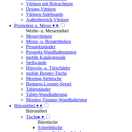
Vitrinen mit Beleuchtung
Design-Vitrinen
Vitrinen-Sideboards
Außenbereich-Vitrinen
Promotion u. Messe
▾
▾
Werbe- u. Messemöbel
Messevitrinen
Messe- u. Beratertheken
Prospektständer
Prospekt-Wandhalterungen
mobile Katalogregale
Stellwände
Hinweis- u. Türschilder
mobile Berater-Tische
Meeting-Stehtische
Business-Lounge-Sessel
Tabletständer
Tablet-Wandhalterung
Monitor-Tastatur-Wandhalterung
Büromöbel
▾
▾
Büromöbel
Tische
▸
▾
Bürotische
Schreibtische