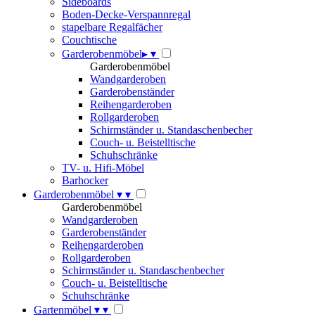
Sideboards
Boden-Decke-Verspannregal
stapelbare Regalfächer
Couchtische
Garderobenmöbel
▸
▾
Garderobenmöbel
Wandgarderoben
Garderobenständer
Reihengarderoben
Rollgarderoben
Schirmständer u. Standaschenbecher
Couch- u. Beistelltische
Schuhschränke
TV- u. Hifi-Möbel
Barhocker
Garderobenmöbel
▾
▾
Garderobenmöbel
Wandgarderoben
Garderobenständer
Reihengarderoben
Rollgarderoben
Schirmständer u. Standaschenbecher
Couch- u. Beistelltische
Schuhschränke
Gartenmöbel
▾
▾