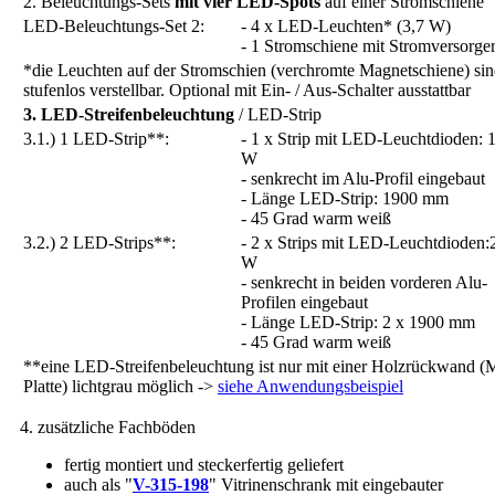
2. Beleuchtungs-Sets
mit vier LED-Spots
auf einer Stromschiene
LED-Beleuchtungs-Set 2:
- 4 x LED-Leuchten* (3,7 W)
- 1 Stromschiene mit Stromversorge
*die Leuchten auf der Stromschien (verchromte Magnetschiene) si
stufenlos verstellbar. Optional mit Ein- / Aus-Schalter ausstattbar
3. LED-Streifenbeleuchtung
/ LED-Strip
3.1.) 1 LED-Strip**:
- 1 x Strip mit LED-Leuchtdioden: 
W
- senkrecht im Alu-Profil eingebaut
- Länge LED-Strip: 1900 mm
- 45 Grad warm weiß
3.2.) 2 LED-Strips**:
- 2 x Strips mit LED-Leuchtdioden:
W
- senkrecht in beiden vorderen Alu-
Profilen eingebaut
- Länge LED-Strip: 2 x 1900 mm
- 45 Grad warm weiß
**eine LED-Streifenbeleuchtung ist nur mit einer Holzrückwand 
Platte) lichtgrau möglich ->
siehe Anwendungsbeispiel
4. zusätzliche Fachböden
fertig montiert und steckerfertig geliefert
auch als "
V-315-198
" Vitrinenschrank mit eingebauter