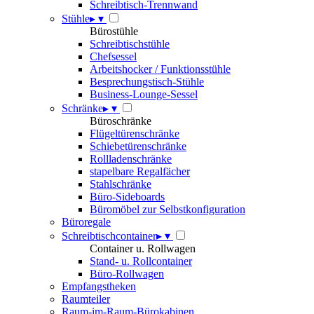
Schreibtisch-Trennwand
Stühle
▸
▾
Bürostühle
Schreibtischstühle
Chefsessel
Arbeitshocker / Funktionsstühle
Besprechungstisch-Stühle
Business-Lounge-Sessel
Schränke
▸
▾
Büroschränke
Flügeltürenschränke
Schiebetürenschränke
Rollladenschränke
stapelbare Regalfächer
Stahlschränke
Büro-Sideboards
Büromöbel zur Selbstkonfiguration
Büroregale
Schreibtischcontainer
▸
▾
Container u. Rollwagen
Stand- u. Rollcontainer
Büro-Rollwagen
Empfangstheken
Raumteiler
Raum-im-Raum-Bürokabinen