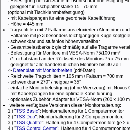
- Befestigung der Alu-Säule mit Bohrschraubbefestigung H
geeignet für Tischplattenstärke 15 - 70 mm
(optional mit Tischklemmbefestigung)
- mit Kabelspangen für eine geordnete Kabelführung
- Höhe = 445 mm
Tragschlitten mit 2 Faltarme aus eloxiertem Aluminium und
- Faltarme mit je 3 besonders leichtgängigen Kugelkopfgel
- schwenkbar und stufenlos höhenverstellbar
- Gesamtbelastbarkeit: gleichmäßig auf alle Tragarme verteil
- Befestigung für Monitore mit VESA-Norm 75/100 mm*
(*Lochabstand an der Rückseite des Monitors 75 x 75 mm
- geeignet für alle handelsüblichen Monitore bis 30 Zoll
->
Datenblatt mit Monitorbreiten
(pdf-Datei)
- Reichweite Tragschlitten = 105 mm / Faltarm = 700 mm
- schwenkbar = 270° / neigbar = 35°
- einfache Monitorbefestigung (ohne Werkzeug) mit Novus
- mit Kabelspangen für eine optimale Kabelführung
- optionales Zubehör: Adapter für VESA-Norm (200 x 100 m
weitere verfügbare Versionen dieser Monitorhalterung:
1.) "
TSS Basic
": Monitorhalterung für 1 Computermonitor
2.) "
TSS Duo
": Monitorhalterung für 2 Computermonitore
3.) "
TSS Quattro
": Halterung für 4 Computermonitore (je 2 
4.) "
TSS Control Center
": Halterung für 4 Computermonitor