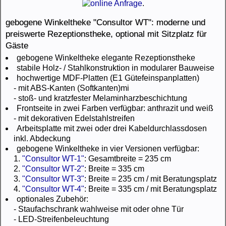
.
gebogene Winkeltheke "Consultor WT": moderne und
preiswerte Rezeptionstheke, optional mit Sitzplatz für
Gäste
gebogene Winkeltheke elegante Rezeptionstheke
stabile Holz- / Stahlkonstruktion in modularer Bauweise
hochwertige MDF-Platten (E1 Gütefeinspanplatten)
- mit ABS-Kanten (Softkanten)mi
- stoß- und kratzfester Melaminharzbeschichtung
Frontseite in zwei Farben verfügbar: anthrazit und weiß
- mit dekorativen Edelstahlstreifen
Arbeitsplatte mit zwei oder drei Kabeldurchlassdosen
inkl. Abdeckung
gebogene Winkeltheke in vier Versionen verfügbar:
1.
"Consultor WT-1"
: Gesamtbreite = 235 cm
2.
"Consultor WT-2"
: Breite = 335 cm
3.
"Consultor WT-3"
: Breite = 235 cm / mit Beratungsplatz
4.
"Consultor WT-4"
: Breite = 335 cm / mit Beratungsplatz
optionales Zubehör:
- Staufachschrank wahlweise mit oder ohne Tür
- LED-Streifenbeleuchtung