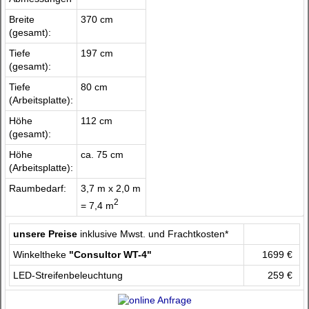
Breite
370 cm
(gesamt):
Tiefe
197 cm
(gesamt):
Tiefe
80 cm
(Arbeitsplatte):
Höhe
112 cm
(gesamt):
Höhe
ca. 75 cm
(Arbeitsplatte):
Raumbedarf:
3,7 m x 2,0 m
2
= 7,4 m
unsere Preise
inklusive Mwst. und Frachtkosten*
Winkeltheke
"Consultor WT-4"
1699 €
LED-Streifenbeleuchtung
259 €