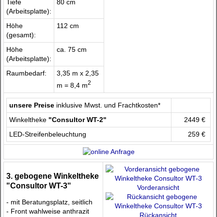
Tiefe
80 cm
(Arbeitsplatte):
Höhe
112 cm
(gesamt):
Höhe
ca. 75 cm
(Arbeitsplatte):
Raumbedarf:
3,35 m x 2,35
2
m = 8,4 m
unsere Preise
inklusive Mwst. und Frachtkosten*
Winkeltheke
"Consultor WT-2"
2449 €
LED-Streifenbeleuchtung
259 €
3. gebogene Winkeltheke
"Consultor WT-3"
Vorderansicht
- mit Beratungsplatz, seitlich
- Front wahlweise anthrazit
Rückansicht