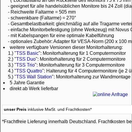
(*Lochabstand an der Rückseite des Monitors 75 x 75 mm
- geeignet für alle handelsüblichen Monitore bis 24 Zoll (di
- Reichweite Faltarme = 505 mm
- schwenkbare (Faltarme) = 270°
- Gesamtbelastbarkeit: gleichmäßig auf alle Tragarme vertei
- einfache Monitorbefestigung (ohne Werkzeug) mit Novus
- mit Kabelspangen für eine optimale Kabelführung
- optionales Zubehör: Adapter für VESA-Norm (200 x 100 m
weitere verfügbare Versionen dieser Monitorhalterung:
1.) "
TSS Basic
": Monitorhalterung für 1 Computermonitor
2.) "
TSS Duo
": Monitorhalterung für 2 Computermonitore
3.) "
TSS Trio
": Monitorhalterung für 3 Computermonitore
4.) "
TSS Quattro
": Halterung für 4 Computermonitore (je 2 
5.) "
TSS Wall Station
": Monitorhalterung zur Wandmontage
5 Jahre Garantie
direkt ab Werk lieferbar
unser Preis
inklusive MwSt. und Frachtkosten*
*Frachtfreie Lieferung innerhalb Deutschland. Frachtkosten be