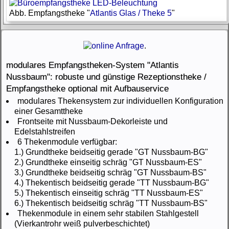
Abb. Empfangstheke "
Atlantis Glas / Theke 5
"
.
modulares Empfangstheken-System "Atlantis
Nussbaum": robuste und günstige Rezeptionstheke /
Empfangstheke optional mit Aufbauservice
modulares Thekensystem zur individuellen Konfiguration
einer Gesamttheke
Frontseite mit Nussbaum-Dekorleiste und
Edelstahlstreifen
6 Thekenmodule verfügbar:
1.) Grundtheke beidseitig gerade "GT Nussbaum-BG"
2.) Grundtheke einseitig schräg "GT Nussbaum-ES"
3.) Grundtheke beidseitig schräg "GT Nussbaum-BS"
4.) Thekentisch beidseitig gerade "TT Nussbaum-BG"
5.) Thekentisch einseitig schräg "TT Nussbaum-ES"
6.) Thekentisch beidseitig schräg "TT Nussbaum-BS"
Thekenmodule in einem sehr stabilen Stahlgestell
(Vierkantrohr weiß pulverbeschichtet)