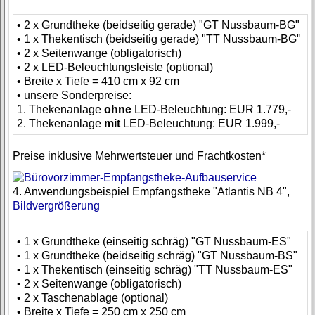
• 2 x Grundtheke (beidseitig gerade) "GT Nussbaum-BG"
• 1 x Thekentisch (beidseitig gerade) "TT Nussbaum-BG"
• 2 x Seitenwange (obligatorisch)
• 2 x LED-Beleuchtungsleiste (optional)
• Breite x Tiefe = 410 cm x 92 cm
• unsere Sonderpreise:
1. Thekenanlage
ohne
LED-Beleuchtung: EUR 1.779,-
2. Thekenanlage
mit
LED-Beleuchtung: EUR 1.999,-
Preise inklusive Mehrwertsteuer und Frachtkosten*
4. Anwendungsbeispiel Empfangstheke "Atlantis NB 4",
Bildvergrößerung
• 1 x Grundtheke (einseitig schräg) "GT Nussbaum-ES"
• 1 x Grundtheke (beidseitig schräg) "GT Nussbaum-BS"
• 1 x Thekentisch (einseitig schräg) "TT Nussbaum-ES"
• 2 x Seitenwange (obligatorisch)
• 2 x Taschenablage (optional)
• Breite x Tiefe = 250 cm x 250 cm