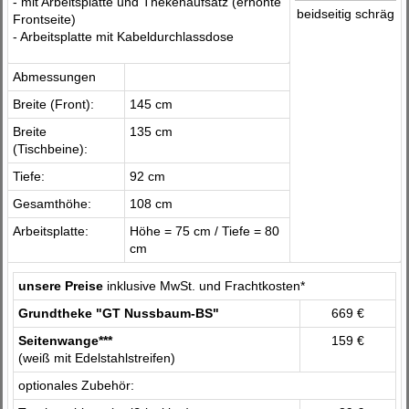
- mit Arbeitsplatte und Thekenaufsatz (erhöhte
beidseitig schräg
Frontseite)
- Arbeitsplatte mit Kabeldurchlassdose
Abmessungen
Breite (Front):
145 cm
Breite
135 cm
(Tischbeine):
Tiefe:
92 cm
Gesamthöhe:
108 cm
Arbeitsplatte:
Höhe = 75 cm / Tiefe = 80
cm
unsere Preise
inklusive MwSt. und Frachtkosten*
Grundtheke "GT Nussbaum-BS"
669 €
Seitenwange***
159 €
(weiß mit Edelstahlstreifen)
optionales Zubehör: