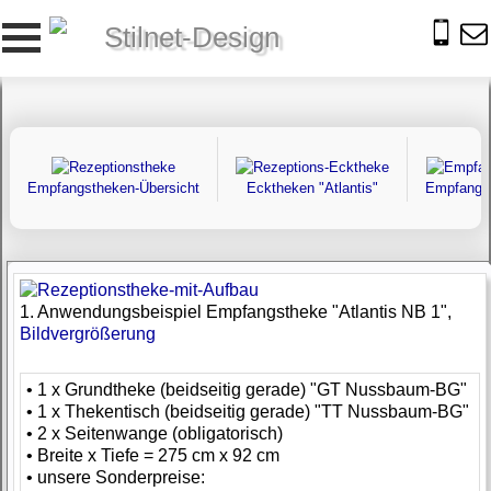
Stilnet-Design
Empfangstheken-Übersicht
Ecktheken "Atlantis"
Empfangst
1. Anwendungsbeispiel Empfangstheke "Atlantis NB 1",
Bildvergrößerung
• 1 x Grundtheke (beidseitig gerade) "GT Nussbaum-BG"
• 1 x Thekentisch (beidseitig gerade) "TT Nussbaum-BG"
• 2 x Seitenwange (obligatorisch)
• Breite x Tiefe = 275 cm x 92 cm
• unsere Sonderpreise: