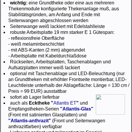
wichtig:
eine Grundtheke oder eine aus mehreren
Thekenmodule konfigurierte Thekenanlage muß, aus
Stabilitätsgründen, am Anfang und Ende mit
Seitenwangen abgeschlossen werden
Seitenwange weiß lackiert mit Edelstahlleiste
robuste Arbeitsplatte 19 mm starker E 1 Gütespan:
- reflexionsfreie Oberfläche
- weiß melaminbeschichtet
- mit ABS-Kanten (2 mm) abgerundet
- Arbeitsplatte mit Kabeldurchlaßdose
Rückseiten, Arbeitsplatten, Taschenablagen und
Aufsatzplatten immer weiß lackiert
optional mit Taschenablage und LED-Beleuchtung (nur
an Grundtheken mit erhöhter Frontseite montierbar, LED-
Leuchtleiste unterhalb der Ablagefläche: Länge = 130 cm /
Preis = 99 EUR) ausstattbar
sofort ab Lager lieferbar
auch als
Ecktheke "
Atlantis ET
"
und
Empfangstheken-Serien
"Atlantis-Glas"
(Front mit satinierten Glasplatten) und
"Atlantis-anthrazit"
(Front und Seitenwangen
anthrazitfarben) verfügbar