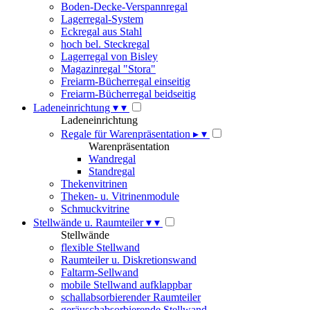
Boden-Decke-Verspannregal
Lagerregal-System
Eckregal aus Stahl
hoch bel. Steckregal
Lagerregal von Bisley
Magazinregal "Stora"
Freiarm-Bücherregal einseitig
Freiarm-Bücherregal beidseitig
Ladeneinrichtung
▾
▾
Ladeneinrichtung
Regale für Warenpräsentation
▸
▾
Warenpräsentation
Wandregal
Standregal
Thekenvitrinen
Theken- u. Vitrinenmodule
Schmuckvitrine
Stellwände u. Raumteiler
▾
▾
Stellwände
flexible Stellwand
Raumteiler u. Diskretionswand
Faltarm-Sellwand
mobile Stellwand aufklappbar
schallabsorbierender Raumteiler
geräuschabsorbierende Stellwand