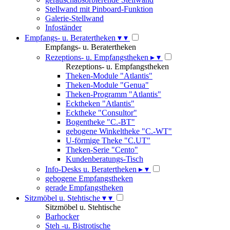
Stellwand mit Pinboard-Funktion
Galerie-Stellwand
Infoständer
Empfangs- u. Beratertheken
▾
▾
Empfangs- u. Beratertheken
Rezeptions- u. Empfangstheken
▸
▾
Rezeptions- u. Empfangstheken
Theken-Module "Atlantis"
Theken-Module "Genua"
Theken-Programm "Atlantis"
Ecktheken "Atlantis"
Ecktheke "Consultor"
Bogentheke "C.-BT"
gebogene Winkeltheke "C.-WT"
U-förmige Theke "C.UT"
Theken-Serie "Cento"
Kundenberatungs-Tisch
Info-Desks u. Beratertheken
▸
▾
gebogene Empfangstheken
gerade Empfangstheken
Sitzmöbel u. Stehtische
▾
▾
Sitzmöbel u. Stehtische
Barhocker
Steh -u. Bistrotische