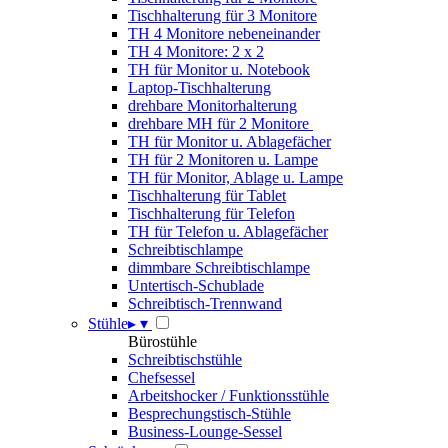
Tischhalterung für 3 Monitore
TH 4 Monitore nebeneinander
TH 4 Monitore: 2 x 2
TH für Monitor u. Notebook
Laptop-Tischhalterung
drehbare Monitorhalterung
drehbare MH für 2 Monitore
TH für Monitor u. Ablagefächer
TH für 2 Monitoren u. Lampe
TH für Monitor, Ablage u. Lampe
Tischhalterung für Tablet
Tischhalterung für Telefon
TH für Telefon u. Ablagefächer
Schreibtischlampe
dimmbare Schreibtischlampe
Untertisch-Schublade
Schreibtisch-Trennwand
Stühle
▸
▾
Bürostühle
Schreibtischstühle
Chefsessel
Arbeitshocker / Funktionsstühle
Besprechungstisch-Stühle
Business-Lounge-Sessel