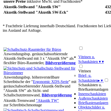
unsere Preise
inklusive MwSt. und Frachtkosten*
Akustik-Stellwand "Akustik SW"
432
Akustik-Stellwand "Akustik SW-Eck"
432
* Frachtfreie Lieferung innerhalb Deutschland. Frachtkosten bei Lie
ins Ausland auf Anfrage.
Anwendungsbsp. geräuschabsorbierende
Vitrinen u.
Akustik-Stellwand mit 3 x "Akustik SW" als
Schaukästen
▾
▾
flexibler Büro-Raumteiler,
Bildvergrößerung
Vitrinen
Brief- u.
Anwendungsbsp. höhenverstellbare
Schaukästen
▸
▾
Schreibtische der "
Ergonomic XDS-Serie
" mit
Schaukästen u.
geräuschabsorbierender Akustik-Stellwand
Briefkastenanlagen
"Akustik SW" als Sicht- und
Innenschaukästen
Schallschutztrennwand,
Bildvergrößerung
Außenschaukästen
Akustik-Trennwand
"Akustik TW"
Briefkastenanlagen
zur Schreibtischmontage
Objektschilder u.