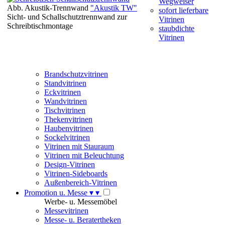
Wegweiser
Abb. Akustik-Trennwand
"Akustik TW"
sofort lieferbare
Sicht- und Schallschutztrennwand zur
Vitrinen
Schreibtischmontage
staubdichte
Vitrinen
Brandschutzvitrinen
Standvitrinen
Eckvitrinen
Wandvitrinen
Tischvitrinen
Thekenvitrinen
Haubenvitrinen
Sockelvitrinen
Vitrinen mit Stauraum
Vitrinen mit Beleuchtung
Design-Vitrinen
Vitrinen-Sideboards
Außenbereich-Vitrinen
Promotion u. Messe
▾
▾
Werbe- u. Messemöbel
Messevitrinen
Messe- u. Beratertheken