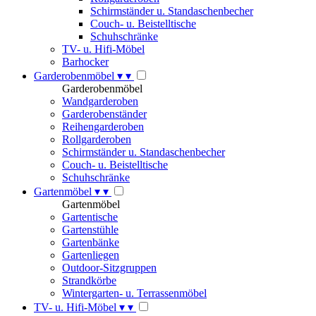
Schirmständer u. Standaschenbecher
Couch- u. Beistelltische
Schuhschränke
TV- u. Hifi-Möbel
Barhocker
Garderobenmöbel
▾
▾
Garderobenmöbel
Wandgarderoben
Garderobenständer
Reihengarderoben
Rollgarderoben
Schirmständer u. Standaschenbecher
Couch- u. Beistelltische
Schuhschränke
Gartenmöbel
▾
▾
Gartenmöbel
Gartentische
Gartenstühle
Gartenbänke
Gartenliegen
Outdoor-Sitzgruppen
Strandkörbe
Wintergarten- u. Terrassenmöbel
TV- u. Hifi-Möbel
▾
▾