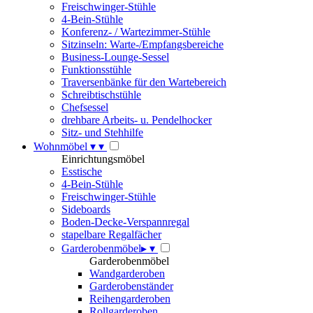
Freischwinger-Stühle
4-Bein-Stühle
Konferenz- / Wartezimmer-Stühle
Sitzinseln: Warte-/Empfangsbereiche
Business-Lounge-Sessel
Funktionsstühle
Traversenbänke für den Wartebereich
Schreibtischstühle
Chefsessel
drehbare Arbeits- u. Pendelhocker
Sitz- und Stehhilfe
Wohnmöbel
▾
▾
Einrichtungsmöbel
Esstische
4-Bein-Stühle
Freischwinger-Stühle
Sideboards
Boden-Decke-Verspannregal
stapelbare Regalfächer
Garderobenmöbel
▸
▾
Garderobenmöbel
Wandgarderoben
Garderobenständer
Reihengarderoben
Rollgarderoben