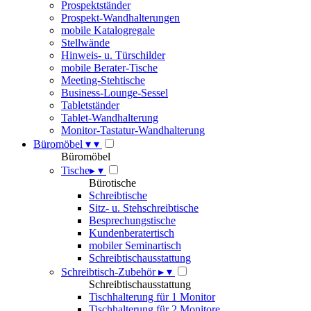
Prospektständer
Prospekt-Wandhalterungen
mobile Katalogregale
Stellwände
Hinweis- u. Türschilder
mobile Berater-Tische
Meeting-Stehtische
Business-Lounge-Sessel
Tabletständer
Tablet-Wandhalterung
Monitor-Tastatur-Wandhalterung
Büromöbel
▾
▾
Büromöbel
Tische
▸
▾
Bürotische
Schreibtische
Sitz- u. Stehschreibtische
Besprechungstische
Kundenberatertisch
mobiler Seminartisch
Schreibtischausstattung
Schreibtisch-Zubehör
▸
▾
Schreibtischausstattung
Tischhalterung für 1 Monitor
Tischhalterung für 2 Monitore