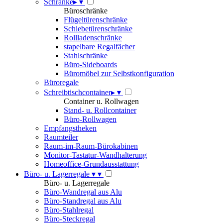
Schränke
▸
▾
Büroschränke
Flügeltürenschränke
Schiebetürenschränke
Rollladenschränke
stapelbare Regalfächer
Stahlschränke
Büro-Sideboards
Büromöbel zur Selbstkonfiguration
Büroregale
Schreibtischcontainer
▸
▾
Container u. Rollwagen
Stand- u. Rollcontainer
Büro-Rollwagen
Empfangstheken
Raumteiler
Raum-im-Raum-Bürokabinen
Monitor-Tastatur-Wandhalterung
Homeoffice-Grundausstattung
Büro- u. Lagerregale
▾
▾
Büro- u. Lagerregale
Büro-Wandregal aus Alu
Büro-Standregal aus Alu
Büro-Stahlregal
Büro-Steckregal