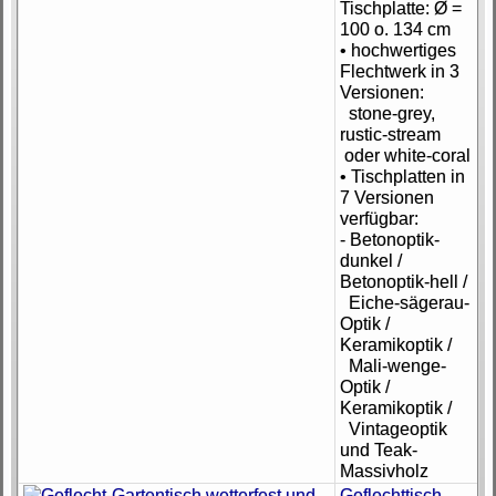
Tischplatte: Ø =
100 o. 134 cm
• hochwertiges
Flechtwerk in 3
Versionen:
stone-grey,
rustic-stream
oder white-coral
• Tischplatten in
7 Versionen
verfügbar:
- Betonoptik-
dunkel /
Betonoptik-hell /
Eiche-sägerau-
Optik /
Keramikoptik /
Mali-wenge-
Optik /
Keramikoptik /
Vintageoptik
und Teak-
Massivholz
Geflechttisch