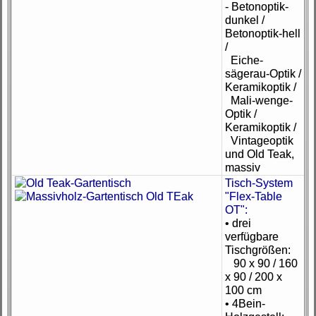
- Betonoptik-
dunkel /
Betonoptik-hell
/
Eiche-
sägerau-Optik /
Keramikoptik /
Mali-wenge-
Optik /
Keramikoptik /
Vintageoptik
und Old Teak,
massiv
Tisch-System
"Flex-Table
OT":
• drei
verfügbare
Tischgrößen:
90 x 90 / 160
x 90 / 200 x
100 cm
• 4Bein-