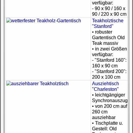
verfügbar:
- 90 x 90 / 160 x
90 / 220 x 90 cm
Teakholztische
"Stanford"
• robuster
Gartentisch Old
Teak massiv
• in zwei Größen
verfügbar:
- "Stanford 160":
160 x 90 cm
- "Stanford 200":
200 x 100 cm
Ausziehtisch
"Charleston"
• leichtgängiger
Synchronauszug
• von 200 cm auf
260 cm
ausziehbar
• Tischplatte u.
Gestell: Old