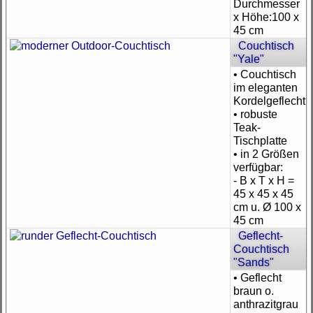
Durchmesser
x Höhe:100 x
45 cm
Couchtisch
"Yale"
• Couchtisch
im eleganten
Kordelgeflecht
• robuste
Teak-
Tischplatte
• in 2 Größen
verfügbar:
- B x T x H =
45 x 45 x 45
cm u. Ø 100 x
45 cm
Geflecht-
Couchtisch
"Sands"
• Geflecht
braun o.
anthrazitgrau