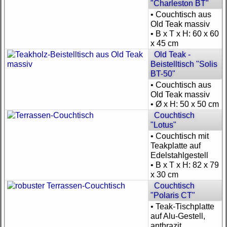
"Charleston BT"
• Couchtisch aus
Old Teak massiv
• B x T x H: 60 x 60
x 45 cm
Old Teak -
Beistelltisch "Solis
BT-50"
• Couchtisch aus
Old Teak massiv
• Ø x H: 50 x 50 cm
Couchtisch
"Lotus"
• Couchtisch mit
Teakplatte auf
Edelstahlgestell
• B x T x H: 82 x 79
x 30 cm
Couchtisch
"Polaris CT"
• Teak-Tischplatte
auf Alu-Gestell,
anthrazit