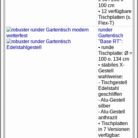
100 cm
• 12 verfügbare
Tischplatten (s.
Flex-T)
runder
Gartentisch
"Base RT":
• runde
Tischplatte: Ø =
100 o. 134 cm
• stabiles X-
Gestell
wahlweise:
- Tischgestell
Edelstahl
geschliffen
- Alu-Gestell
silber
- Alu-Gestell
anthrazit
• Tischplatten
in 7 Versionen
verfügbar: