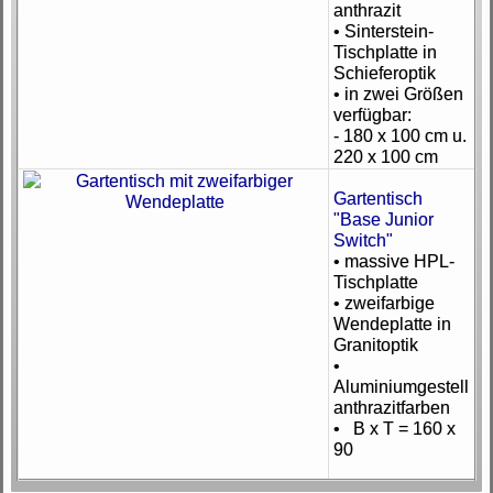
anthrazit
• Sinterstein-
Tischplatte in
Schieferoptik
• in zwei Größen
verfügbar:
- 180 x 100 cm u.
220 x 100 cm
Gartentisch
"Base Junior
Switch"
• massive HPL-
Tischplatte
• zweifarbige
Wendeplatte in
Granitoptik
•
Aluminiumgestell
anthrazitfarben
• B x T = 160 x
90