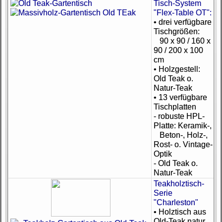
Tisch-System
"Flex-Table OT":
• drei verfügbare
Tischgrößen:
90 x 90 / 160 x
90 / 200 x 100
cm
• Holzgestell:
Old Teak o.
Natur-Teak
• 13 verfügbare
Tischplatten
- robuste HPL-
Platte: Keramik-,
Beton-, Holz-,
Rost- o. Vintage-
Optik
- Old Teak o.
Natur-Teak
Teakholztisch-
Serie
"Charleston"
• Holztisch aus
Old-Teak natur