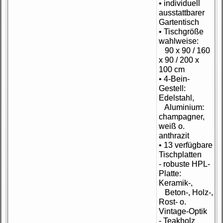
• individuell
ausstattbarer
Gartentisch
• Tischgröße
wahlweise:
90 x 90 / 160
x 90 / 200 x
100 cm
• 4-Bein-
Gestell:
Edelstahl,
Aluminium:
champagner,
weiß o.
anthrazit
• 13 verfügbare
Tischplatten
- robuste HPL-
Platte:
Keramik-,
Beton-, Holz-,
Rost- o.
Vintage-Optik
- Teakholz