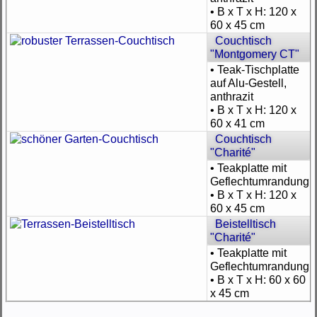
• B x T x H: 120 x
60 x 45 cm
Couchtisch
"Montgomery CT"
• Teak-Tischplatte
auf Alu-Gestell,
anthrazit
• B x T x H: 120 x
60 x 41 cm
Couchtisch
"Charité"
• Teakplatte mit
Geflechtumrandung
• B x T x H: 120 x
60 x 45 cm
Beistelltisch
"Charité"
• Teakplatte mit
Geflechtumrandung
• B x T x H: 60 x 60
x 45 cm