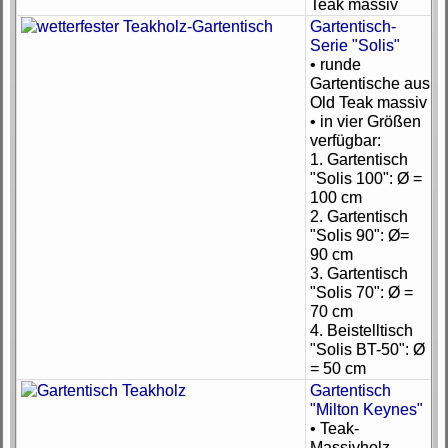
Teak massiv
Gartentisch-
Serie "Solis"
• runde
Gartentische aus
Old Teak massiv
• in vier Größen
verfügbar:
1. Gartentisch
"Solis 100": Ø =
100 cm
2. Gartentisch
"Solis 90": Ø=
90 cm
3. Gartentisch
"Solis 70": Ø =
70 cm
4. Beistelltisch
"Solis BT-50": Ø
= 50 cm
Gartentisch
"Milton Keynes"
• Teak-
Massivholz,