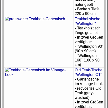
natur geölt
• Breite x Tiefe:
220 x 90 cm
Teakholztische
"Wellington"
• Teakholztisch
längs gelattet
• in zwei Größen
verfügbar:
- "Wellington 90"
(90 x 90 cm)
- "Wellington
160" (160 x 90
cm)
Old Teak-Tische
"Wellington OT"
• Gartentische
im Vintage-Look
• recyceltes Old
Teak (grey-
washed)
• in zwei Größen
verfügbar: