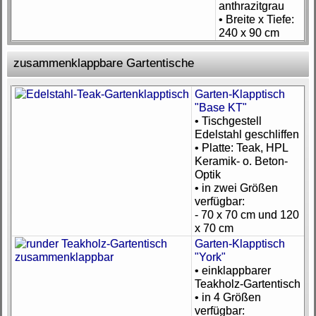
anthrazitgrau
• Breite x Tiefe:
240 x 90 cm
zusammenklappbare Gartentische
Garten-Klapptisch
"Base KT"
• Tischgestell
Edelstahl geschliffen
• Platte: Teak, HPL
Keramik- o. Beton-
Optik
• in zwei Größen
verfügbar:
- 70 x 70 cm und 120
x 70 cm
Garten-Klapptisch
"York"
• einklappbarer
Teakholz-Gartentisch
• in 4 Größen
verfügbar: