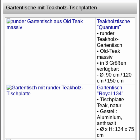
Gartentische mit Teakholz-Tischplatten
Teakholztische
"Quantum"
• runder
Teakholz-
Gartentisch
• Old-Teak
massiv
• in 3 Größen
verfügbar:
- Ø: 90 cm / 120
cm / 150 cm
Gartentisch
"Royal 134"
• Tischplatte
Teak, natur
• Gestell:
Aluminium,
anthrazit
• Ø x H: 134 x 75
cm