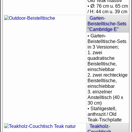
Old Teak massiv
• Ø: 76 cm u. 65 cm
/ H: 44 cm u. 39 cm
Garten-
Beistelltische-Sets
"Cambridge E"
• Garten-
Beistelltische-Sets
in 3 Versionen;
1. zwei
quadratische
Beistelltische,
einschiebbar
2. zwei rechteckige
Beistelltische,
einschiebbar
3. einzelner
Anstelltisch (40 x
30 cm)
• Stahlgestell,
anthrazit / Old
Teak-Tischplatte
Teakholz-
Couchtisch