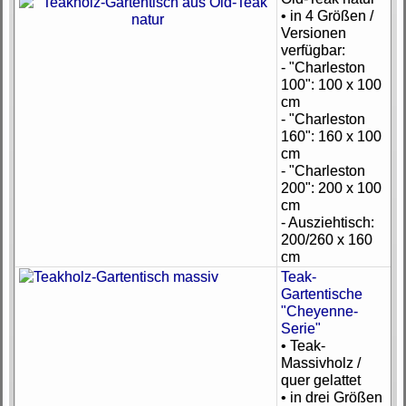
• in 4 Größen /
Versionen
verfügbar:
- "Charleston
100": 100 x 100
cm
- "Charleston
160": 160 x 100
cm
- "Charleston
200": 200 x 100
cm
- Ausziehtisch:
200/260 x 160
cm
Teak-
Gartentische
"Cheyenne-
Serie"
• Teak-
Massivholz /
quer gelattet
• in drei Größen