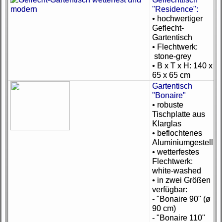
"Residence":
• hochwertiger
Geflecht-
Gartentisch
• Flechtwerk:
stone-grey
• B x T x H: 140 x
65 x 65 cm
Gartentisch
"Bonaire"
• robuste
Tischplatte aus
Klarglas
• beflochtenes
Aluminiumgestell
• wetterfestes
Flechtwerk:
white-washed
• in zwei Größen
verfügbar:
- "Bonaire 90" (ø
90 cm)
- "Bonaire 110"