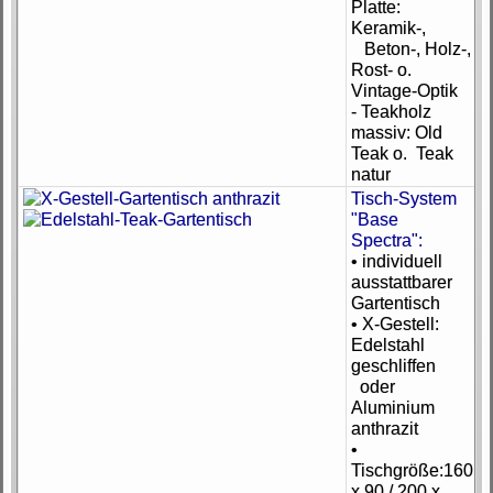
Platte:
Keramik-,
Beton-, Holz-,
Rost- o.
Vintage-Optik
- Teakholz
massiv: Old
Teak o. Teak
natur
Tisch-System
"Base
Spectra":
• individuell
ausstattbarer
Gartentisch
• X-Gestell:
Edelstahl
geschliffen
oder
Aluminium
anthrazit
•
Tischgröße:160
x 90 / 200 x