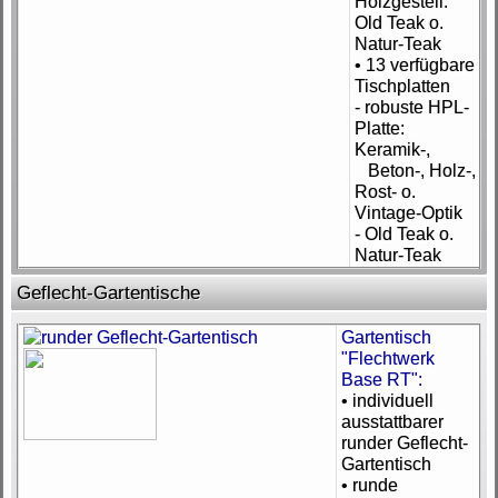
Holzgestell:
Old Teak o.
Natur-Teak
• 13 verfügbare
Tischplatten
- robuste HPL-
Platte:
Keramik-,
Beton-, Holz-,
Rost- o.
Vintage-Optik
- Old Teak o.
Natur-Teak
Geflecht-Gartentische
Gartentisch
"Flechtwerk
Base RT":
• individuell
ausstattbarer
runder Geflecht-
Gartentisch
• runde