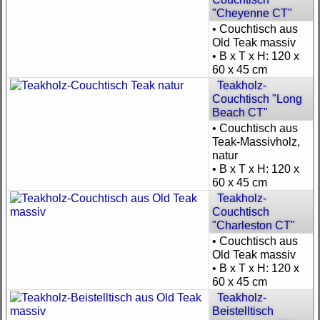
"Cheyenne CT"
• Couchtisch aus
Old Teak massiv
• B x T x H: 120 x
60 x 45 cm
Teakholz-
Couchtisch "Long
Beach CT"
• Couchtisch aus
Teak-Massivholz,
natur
• B x T x H: 120 x
60 x 45 cm
Teakholz-
Couchtisch
"Charleston CT"
• Couchtisch aus
Old Teak massiv
• B x T x H: 120 x
60 x 45 cm
Teakholz-
Beistelltisch