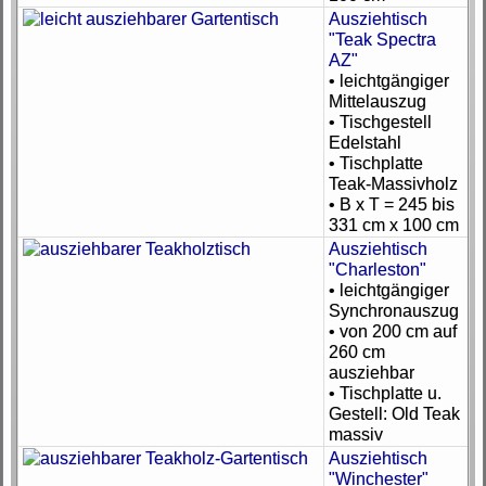
Ausziehtisch
"Teak Spectra
AZ"
• leichtgängiger
Mittelauszug
• Tischgestell
Edelstahl
• Tischplatte
Teak-Massivholz
• B x T = 245 bis
331 cm x 100 cm
Ausziehtisch
"Charleston"
• leichtgängiger
Synchronauszug
• von 200 cm auf
260 cm
ausziehbar
• Tischplatte u.
Gestell: Old Teak
massiv
Ausziehtisch
"Winchester"