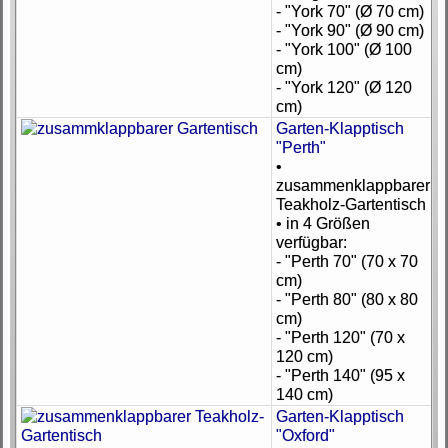
- "York 70" (Ø 70 cm)
- "York 90" (Ø 90 cm)
- "York 100" (Ø 100
cm)
- "York 120" (Ø 120
cm)
Garten-Klapptisch
"Perth"
•
zusammenklappbarer
Teakholz-Gartentisch
• in 4 Größen
verfügbar:
- "Perth 70" (70 x 70
cm)
- "Perth 80" (80 x 80
cm)
- "Perth 120" (70 x
120 cm)
- "Perth 140" (95 x
140 cm)
Garten-Klapptisch
"Oxford"