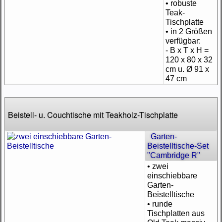
• robuste
Teak-
Tischplatte
• in 2 Größen
verfügbar:
- B x T x H =
120 x 80 x 32
cm u. Ø 91 x
47 cm
Beistell- u. Couchtische mit Teakholz-Tischplatte
Garten-
Beistelltische-Set
"Cambridge R"
• zwei
einschiebbare
Garten-
Beistelltische
• runde
Tischplatten aus