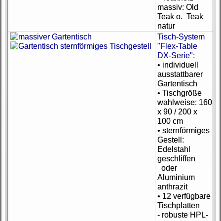
massiv: Old
Teak o. Teak
natur
Tisch-System
"Flex-Table
DX-Serie":
• individuell
ausstattbarer
Gartentisch
• Tischgröße
wahlweise: 160
x 90 / 200 x
100 cm
• sternförmiges
Gestell:
Edelstahl
geschliffen
oder
Aluminium
anthrazit
• 12 verfügbare
Tischplatten
- robuste HPL-