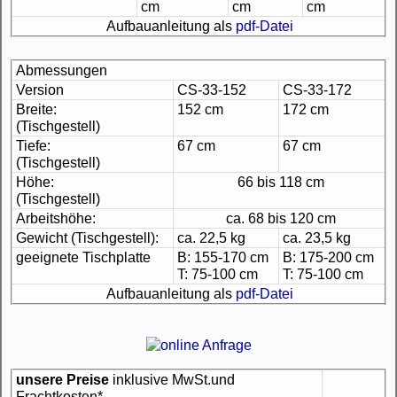
cm
cm
cm
Aufbauanleitung als
pdf-Datei
Abmessungen
Version
CS-33-152
CS-33-172
Breite:
152 cm
172 cm
(Tischgestell)
Tiefe:
67 cm
67 cm
(Tischgestell)
Höhe:
66 bis 118 cm
(Tischgestell)
Arbeitshöhe:
ca. 68 bis 120 cm
Gewicht (Tischgestell):
ca. 22,5 kg
ca. 23,5 kg
geeignete Tischplatte
B: 155-170 cm
B: 175-200 cm
T: 75-100 cm
T: 75-100 cm
Aufbauanleitung als
pdf-Datei
unsere Preise
inklusive MwSt.und
Frachtkosten*