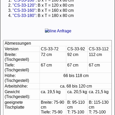
1.
"CS-33-100"
: B x T = 100 x 80 cm
2.
"CS-33-120"
: B x T = 120 x 80 cm
3.
"CS-33-160"
: B x T = 160 x 80 cm
4.
"CS-33-180"
: B x T = 180 x 80 cm
Abmessungen
Version
CS-33-72
CS-33-92
CS-33-112
Breite:
72 cm
92 cm
112 cm
(Tischgestell)
Tiefe:
67 cm
67 cm
67 cm
(Tischgestell)
Höhe:
66 bis 118 cm
(Tischgestell)
Arbeitshöhe:
ca. 68 bis 120 cm
Gewicht
ca. 19,5 kg
ca. 20,5 kg
ca. 21,5 kg
(Tischgestell):
geeignete
Breite: 75-90
B: 95-110
B: 115-130
Tischplatte
cm
cm
cm
Tiefe: 75-90
T: 75-100
T: 75-100