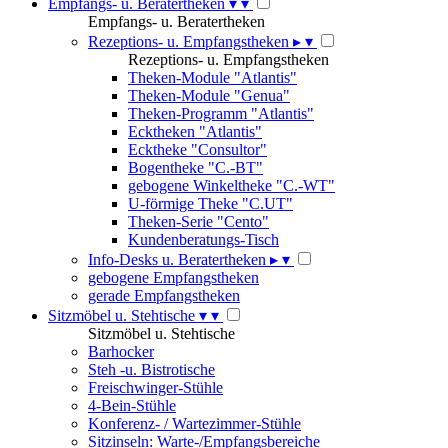
Empfangs- u. Beratertheken
▾
▾
Empfangs- u. Beratertheken
Rezeptions- u. Empfangstheken
▸
▾
Rezeptions- u. Empfangstheken
Theken-Module "Atlantis"
Theken-Module "Genua"
Theken-Programm "Atlantis"
Ecktheken "Atlantis"
Ecktheke "Consultor"
Bogentheke "C.-BT"
gebogene Winkeltheke "C.-WT"
U-förmige Theke "C.UT"
Theken-Serie "Cento"
Kundenberatungs-Tisch
Info-Desks u. Beratertheken
▸
▾
gebogene Empfangstheken
gerade Empfangstheken
Sitzmöbel u. Stehtische
▾
▾
Sitzmöbel u. Stehtische
Barhocker
Steh -u. Bistrotische
Freischwinger-Stühle
4-Bein-Stühle
Konferenz- / Wartezimmer-Stühle
Sitzinseln: Warte-/Empfangsbereiche