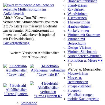
Brandschutzvitrinen
Standvitrinen
Eckvitrinen
Wandvitrinen
Abb.* "Crew Duo-76": zwei
Tischvitrinen
verbundene Abfallbehälter (Volumen
Thekenvitrinen
2 x 76 Liter) aus massiven Edelstahl
Haubenvitrinen
zur getrennten Müllentsorgung im
Sockelvitrinen
Innen- und Außenbereich (optional
Vitrinen mit Stauraum
mit Diebstahlschutz),
Vitrinen mit
Bildvergrößerung
Beleuchtung
Design-Vitrinen
Vitrinen-Sideboards
weitere Versionen Abfallbehälter
Außenbereich-Vitrinen
der "Crew-Serie"
Promotion u. Messe
▾
▾
Werbe- u. Messemöbel
Messevitrinen
"Crew Trio"
"Crew Trio R"
Messe- u.
Beratertheken
Prospektständer
Prospekt-
"Crew Quartett"
Wandhalterungen
"Crew Quartett R"
mobile Katalogregale
Stellwände