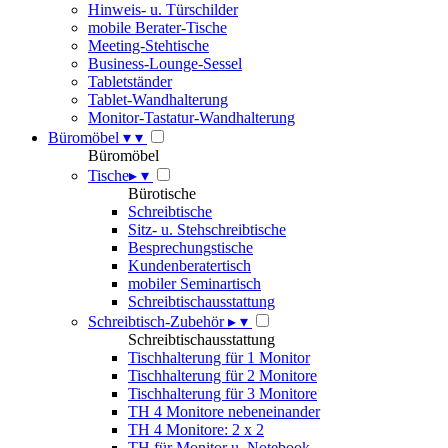
Hinweis- u. Türschilder
mobile Berater-Tische
Meeting-Stehtische
Business-Lounge-Sessel
Tabletständer
Tablet-Wandhalterung
Monitor-Tastatur-Wandhalterung
Büromöbel
▾
▾
Büromöbel
Tische
▸
▾
Bürotische
Schreibtische
Sitz- u. Stehschreibtische
Besprechungstische
Kundenberatertisch
mobiler Seminartisch
Schreibtischausstattung
Schreibtisch-Zubehör
▸
▾
Schreibtischausstattung
Tischhalterung für 1 Monitor
Tischhalterung für 2 Monitore
Tischhalterung für 3 Monitore
TH 4 Monitore nebeneinander
TH 4 Monitore: 2 x 2
TH für Monitor u. Notebook