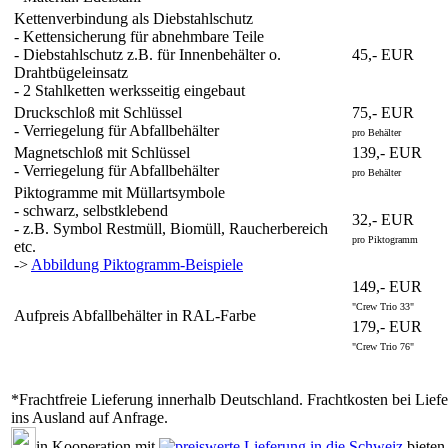
Kettenverbindung als Diebstahlschutz
- Kettensicherung für abnehmbare Teile
- Diebstahlschutz z.B. für Innenbehälter o.
45,- EUR
Drahtbügeleinsatz
- 2 Stahlketten werksseitig eingebaut
Druckschloß mit Schlüssel
75,- EUR
- Verriegelung für Abfallbehälter
pro Behälter
Magnetschloß mit Schlüssel
139,- EUR
- Verriegelung für Abfallbehälter
pro Behälter
Piktogramme mit Müllartsymbole
- schwarz, selbstklebend
32,- EUR
- z.B. Symbol Restmüll, Biomüll, Raucherbereich
pro Piktogramm
etc.
->
Abbildung Piktogramm-Beispiele
149,- EUR
"Crew Trio 33"
Aufpreis Abfallbehälter in RAL-Farbe
179,- EUR
"Crew Trio 76"
*Frachtfreie Lieferung innerhalb Deutschland. Frachtkosten bei Lief
ins Ausland auf Anfrage.
in Kooperation mit
bieten