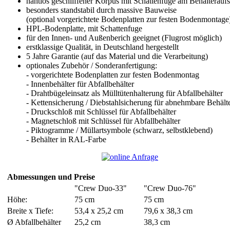
nahtlos geschliffener Korpus mit Schattenfuge am Behälteraufs
besonders standstabil durch massive Bauweise
(optional vorgerichtete Bodenplatten zur festen Bodenmontage
HPL-Bodenplatte, mit Schattenfuge
für den Innen- und Außenberich geeignet (Flugrost möglich)
erstklassige Qualität, in Deutschland hergestellt
5 Jahre Garantie (auf das Material und die Verarbeitung)
optionales Zubehör / Sonderanfertigung:
- vorgerichtete Bodenplatten zur festen Bodenmontag
- Innenbehälter für Abfallbehälter
- Drahtbügeleinsatz als Mülltütenhalterung für Abfallbehälter
- Kettensicherung / Diebstahlsicherung für abnehmbare Behälte
- Druckschloß mit Schlüssel für Abfallbehälter
- Magnetschloß mit Schlüssel für Abfallbehälter
- Piktogramme / Müllartsymbole (schwarz, selbstklebend)
- Behälter in RAL-Farbe
Abmessungen und Preise
"Crew Duo-33"
"Crew Duo-76"
Höhe:
75 cm
75 cm
Breite x Tiefe:
53,4 x 25,2 cm
79,6 x 38,3 cm
Ø Abfallbehälter
25,2 cm
38,3 cm