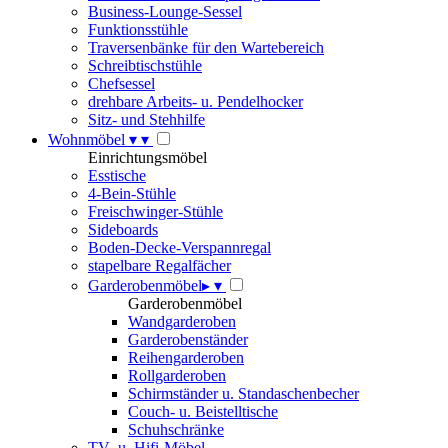
Business-Lounge-Sessel
Funktionsstühle
Traversenbänke für den Wartebereich
Schreibtischstühle
Chefsessel
drehbare Arbeits- u. Pendelhocker
Sitz- und Stehhilfe
Wohnmöbel
▾
▾
Einrichtungsmöbel
Esstische
4-Bein-Stühle
Freischwinger-Stühle
Sideboards
Boden-Decke-Verspannregal
stapelbare Regalfächer
Garderobenmöbel
▸
▾
Garderobenmöbel
Wandgarderoben
Garderobenständer
Reihengarderoben
Rollgarderoben
Schirmständer u. Standaschenbecher
Couch- u. Beistelltische
Schuhschränke
TV- u. Hifi-Möbel