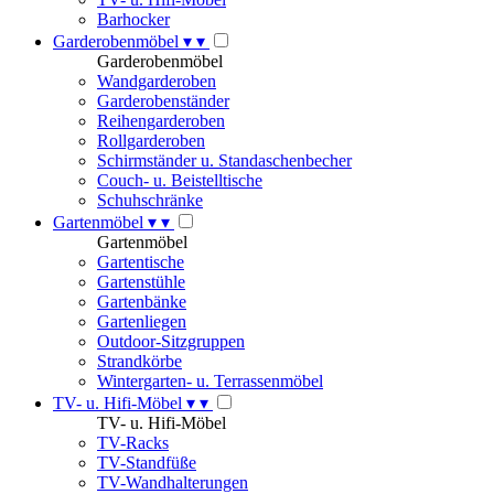
Barhocker
Garderobenmöbel
▾
▾
Garderobenmöbel
Wandgarderoben
Garderobenständer
Reihengarderoben
Rollgarderoben
Schirmständer u. Standaschenbecher
Couch- u. Beistelltische
Schuhschränke
Gartenmöbel
▾
▾
Gartenmöbel
Gartentische
Gartenstühle
Gartenbänke
Gartenliegen
Outdoor-Sitzgruppen
Strandkörbe
Wintergarten- u. Terrassenmöbel
TV- u. Hifi-Möbel
▾
▾
TV- u. Hifi-Möbel
TV-Racks
TV-Standfüße
TV-Wandhalterungen