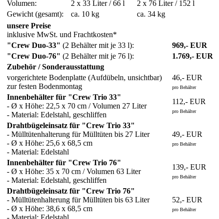
Volumen:
2 x 33 Liter / 66 l
2 x 76 Liter / 152 l
Gewicht (gesamt):
ca. 10 kg
ca. 34 kg
unsere Preise
inklusive MwSt. und Frachtkosten*
"Crew Duo-33"
(2 Behälter mit je 33 l):
969,- EUR
"Crew Duo-76"
(2 Behälter mit je 76 l):
1.769,- EUR
Zubehör / Sonderausstattung
vorgerichtete Bodenplatte (Aufdübeln, unsichtbar)
46,- EUR
zur festen Bodenmontag
pro Behälter
Innenbehälter für "Crew Trio 33"
112,- EUR
- Ø x Höhe: 22,5 x 70 cm / Volumen 27 Liter
pro Behälter
- Material: Edelstahl, geschliffen
Drahtbügeleinsatz für "Crew Trio 33"
- Mülltütenhalterung für Mülltüten bis 27 Liter
49,- EUR
- Ø x Höhe: 25,6 x 68,5 cm
pro Behälter
- Material: Edelstahl
Innenbehälter für "Crew Trio 76"
139,- EUR
- Ø x Höhe: 35 x 70 cm / Volumen 63 Liter
pro Behälter
- Material: Edelstahl, geschliffen
Drahtbügeleinsatz für "Crew Trio 76"
- Mülltütenhalterung für Mülltüten bis 63 Liter
52,- EUR
- Ø x Höhe: 38,6 x 68,5 cm
pro Behälter
- Material: Edelstahl