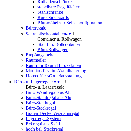
Rollladenschränke
stapelbare Regalfächer
Stahlschränke
Büro-Sideboards
Büromöbel zur Selbstkonfiguration
Büroregale
Schreibtischcontainer
▸
▾
Container u. Rollwagen
Stand- u. Rollcontainer
Büro-Rollwagen
Empfangstheken
Raumteiler
Raum-im-Raum-Bürokabinen
Monitor-Tastatur-Wandhalterung
Homeoffice-Grundausstattung
Büro- u. Lagerregale
▾
▾
Büro- u. Lagerregale
Büro-Wandregal aus Alu
Büro-Standregal aus Alu
Büro-Stahlregal
Büro-Steckregal
Boden-Decke-Verspannregal
Lagerregal-System
Eckregal aus Stahl
hoch bel. Steckregal