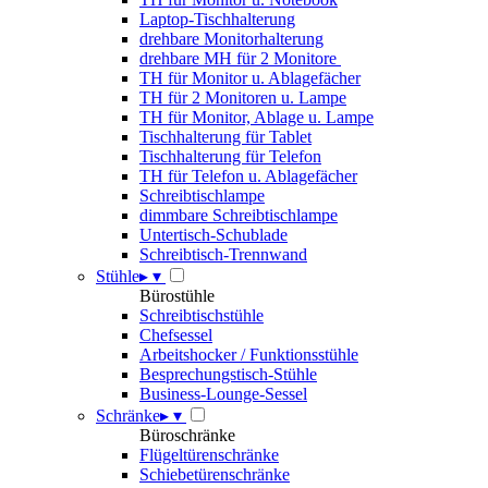
Laptop-Tischhalterung
drehbare Monitorhalterung
drehbare MH für 2 Monitore
TH für Monitor u. Ablagefächer
TH für 2 Monitoren u. Lampe
TH für Monitor, Ablage u. Lampe
Tischhalterung für Tablet
Tischhalterung für Telefon
TH für Telefon u. Ablagefächer
Schreibtischlampe
dimmbare Schreibtischlampe
Untertisch-Schublade
Schreibtisch-Trennwand
Stühle
▸
▾
Bürostühle
Schreibtischstühle
Chefsessel
Arbeitshocker / Funktionsstühle
Besprechungstisch-Stühle
Business-Lounge-Sessel
Schränke
▸
▾
Büroschränke
Flügeltürenschränke
Schiebetürenschränke