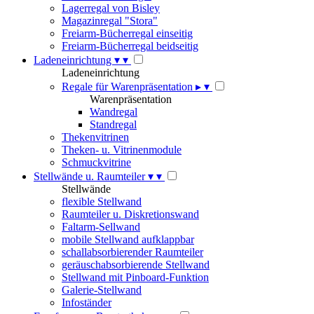
Lagerregal von Bisley
Magazinregal "Stora"
Freiarm-Bücherregal einseitig
Freiarm-Bücherregal beidseitig
Ladeneinrichtung
▾
▾
Ladeneinrichtung
Regale für Warenpräsentation
▸
▾
Warenpräsentation
Wandregal
Standregal
Thekenvitrinen
Theken- u. Vitrinenmodule
Schmuckvitrine
Stellwände u. Raumteiler
▾
▾
Stellwände
flexible Stellwand
Raumteiler u. Diskretionswand
Faltarm-Sellwand
mobile Stellwand aufklappbar
schallabsorbierender Raumteiler
geräuschabsorbierende Stellwand
Stellwand mit Pinboard-Funktion
Galerie-Stellwand
Infoständer