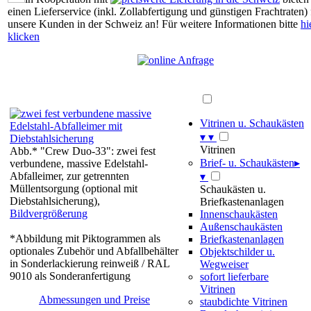
einen Lieferservice (inkl. Zollabfertigung und günstigen Frachtraten) 
unsere Kunden in der Schweiz an! Für weitere Informationen bitte
hi
klicken
Vitrinen u. Schaukästen
▾
▾
Vitrinen
Abb.* "Crew Duo-33": zwei fest
Brief- u. Schaukästen
▸
verbundene, massive Edelstahl-
Abfalleimer, zur getrennten
▾
Müllentsorgung (optional mit
Schaukästen u.
Diebstahlsicherung),
Briefkastenanlagen
Bildvergrößerung
Innenschaukästen
Außenschaukästen
*Abbildung mit Piktogrammen als
Briefkastenanlagen
optionales Zubehör und Abfallbehälter
Objektschilder u.
in Sonderlackierung reinweiß / RAL
Wegweiser
9010 als Sonderanfertigung
sofort lieferbare
Vitrinen
Abmessungen und Preise
staubdichte Vitrinen