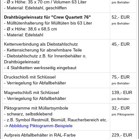
- Ø x Höhe: 35 x 70 cm / Volumen 63 Liter
pro Behälter
- Material: Edelstahl, geschliffen
Drahtbügeleinsatz für "Crew Quartett 76"
52,- EUR
- Mülltütenhalterung für Mülltüten bis 63 Liter
pro Behälter
- Ø x Höhe: 38,6 x 68,5 cm
- Material: Edelstahl
Kettenverbindung als Diebstahlschutz
45,- EUR
- Kettensicherung für abnehmbare Teile
- Diebstahlschutz z.B. für Innenbehälter o.
Drahtbügeleinsatz
- 4 Stahlketten werksseitig eingebaut
Druckschloß mit Schlüssel
75,- EUR
- Verriegelung für Abfallbehälter
pro Behälter
Magnetschloß mit Schlüssel
139,- EUR
- Verriegelung für Abfallbehälter
pro Behälter
Piktogramme mit Müllartsymbole
32,- EUR
- schwarz, selbstklebend
pro Piktogramm
- z.B. Symbol Restmüll, Biomüll, Raucherbereich etc.
->
Abbildung Piktogramm-Beispiele
Aufpreis Abfallbehälter in RAL-Farbe
229,- EUR