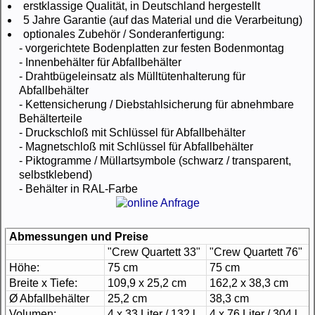
erstklassige Qualität, in Deutschland hergestellt
5 Jahre Garantie (auf das Material und die Verarbeitung)
optionales Zubehör / Sonderanfertigung:
- vorgerichtete Bodenplatten zur festen Bodenmontag
- Innenbehälter für Abfallbehälter
- Drahtbügeleinsatz als Mülltütenhalterung für
Abfallbehälter
- Kettensicherung / Diebstahlsicherung für abnehmbare
Behälterteile
- Druckschloß mit Schlüssel für Abfallbehälter
- Magnetschloß mit Schlüssel für Abfallbehälter
- Piktogramme / Müllartsymbole (schwarz / transparent,
selbstklebend)
- Behälter in RAL-Farbe
Abmessungen und Preise
"Crew Quartett 33"
"Crew Quartett 76"
Höhe:
75 cm
75 cm
Breite x Tiefe:
109,9 x 25,2 cm
162,2 x 38,3 cm
Ø Abfallbehälter
25,2 cm
38,3 cm
Volumen:
4 x 33 Liter / 132 l
4 x 76 Liter / 304 l