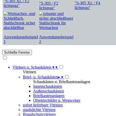
"S-305 XL / F2
"S-305 XL / F4
"S-305 / F2
lichtgrau"
lichtgrau"
lichtgrau"
Anwendungsbeispiel
Anwendungsbeispiel
1
2
Vitrinen u. Schaukästen
▾
▾
Vitrinen
Brief- u. Schaukästen
▸
▾
Schaukästen u. Briefkastenanlagen
Innenschaukästen
Außenschaukästen
Briefkastenanlagen
Objektschilder u. Wegweiser
sofort lieferbare Vitrinen
staubdichte Vitrinen
Brandschutzvitrinen