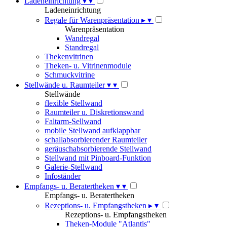
Ladeneinrichtung
▾
▾
Ladeneinrichtung
Regale für Warenpräsentation
▸
▾
Warenpräsentation
Wandregal
Standregal
Thekenvitrinen
Theken- u. Vitrinenmodule
Schmuckvitrine
Stellwände u. Raumteiler
▾
▾
Stellwände
flexible Stellwand
Raumteiler u. Diskretionswand
Faltarm-Sellwand
mobile Stellwand aufklappbar
schallabsorbierender Raumteiler
geräuschabsorbierende Stellwand
Stellwand mit Pinboard-Funktion
Galerie-Stellwand
Infoständer
Empfangs- u. Beratertheken
▾
▾
Empfangs- u. Beratertheken
Rezeptions- u. Empfangstheken
▸
▾
Rezeptions- u. Empfangstheken
Theken-Module "Atlantis"