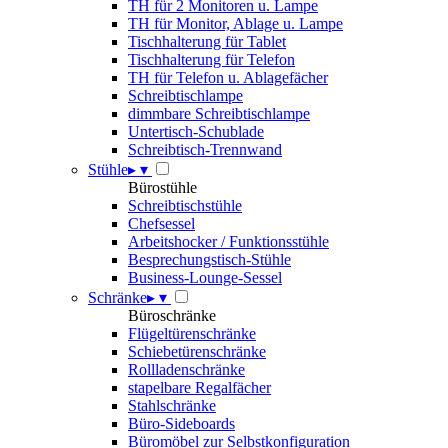
TH für 2 Monitoren u. Lampe
TH für Monitor, Ablage u. Lampe
Tischhalterung für Tablet
Tischhalterung für Telefon
TH für Telefon u. Ablagefächer
Schreibtischlampe
dimmbare Schreibtischlampe
Untertisch-Schublade
Schreibtisch-Trennwand
Stühle
▸
▾
Bürostühle
Schreibtischstühle
Chefsessel
Arbeitshocker / Funktionsstühle
Besprechungstisch-Stühle
Business-Lounge-Sessel
Schränke
▸
▾
Büroschränke
Flügeltürenschränke
Schiebetürenschränke
Rollladenschränke
stapelbare Regalfächer
Stahlschränke
Büro-Sideboards
Büromöbel zur Selbstkonfiguration