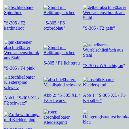
"S-305 / F2
"S-305 / F6
kardinalrot"
oxfordblau"
"S-305 / F2 gelb"
S-305 / F1 lichtgrau
"S-305 / WS lichtgrau
"
"S-305 / F4 pink"
Abb 2: "S-305 XL /
Abb 1: "S-305 XL / F1-
Abb1: "S-305 XL /
F2 schwarz"
KS silber"
F2 schwarz"