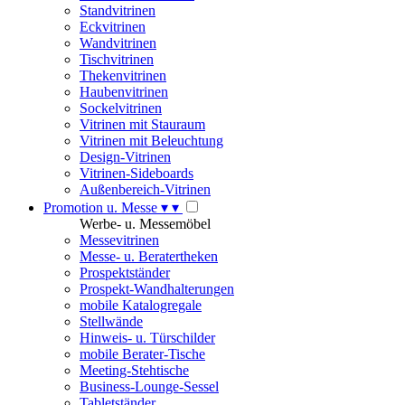
Standvitrinen
Eckvitrinen
Wandvitrinen
Tischvitrinen
Thekenvitrinen
Haubenvitrinen
Sockelvitrinen
Vitrinen mit Stauraum
Vitrinen mit Beleuchtung
Design-Vitrinen
Vitrinen-Sideboards
Außenbereich-Vitrinen
Promotion u. Messe
▾
▾
Werbe- u. Messemöbel
Messevitrinen
Messe- u. Beratertheken
Prospektständer
Prospekt-Wandhalterungen
mobile Katalogregale
Stellwände
Hinweis- u. Türschilder
mobile Berater-Tische
Meeting-Stehtische
Business-Lounge-Sessel
Tabletständer