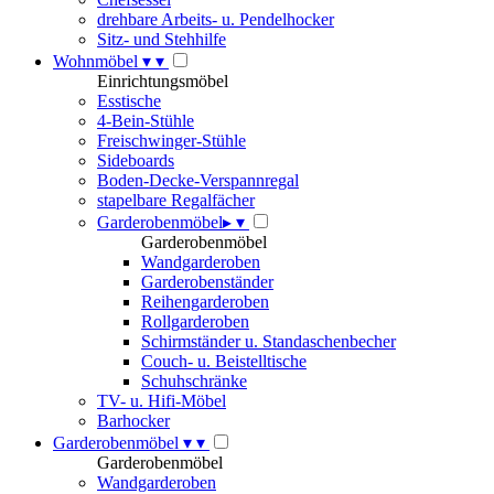
drehbare Arbeits- u. Pendelhocker
Sitz- und Stehhilfe
Wohnmöbel
▾
▾
Einrichtungsmöbel
Esstische
4-Bein-Stühle
Freischwinger-Stühle
Sideboards
Boden-Decke-Verspannregal
stapelbare Regalfächer
Garderobenmöbel
▸
▾
Garderobenmöbel
Wandgarderoben
Garderobenständer
Reihengarderoben
Rollgarderoben
Schirmständer u. Standaschenbecher
Couch- u. Beistelltische
Schuhschränke
TV- u. Hifi-Möbel
Barhocker
Garderobenmöbel
▾
▾
Garderobenmöbel
Wandgarderoben