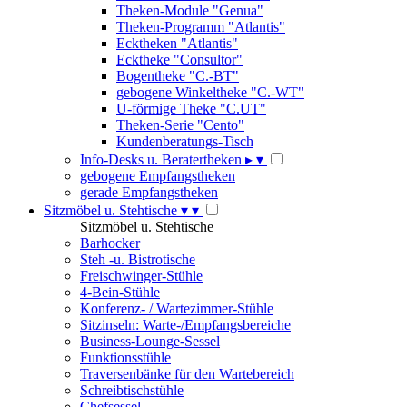
Theken-Module "Genua"
Theken-Programm "Atlantis"
Ecktheken "Atlantis"
Ecktheke "Consultor"
Bogentheke "C.-BT"
gebogene Winkeltheke "C.-WT"
U-förmige Theke "C.UT"
Theken-Serie "Cento"
Kundenberatungs-Tisch
Info-Desks u. Beratertheken
▸
▾
gebogene Empfangstheken
gerade Empfangstheken
Sitzmöbel u. Stehtische
▾
▾
Sitzmöbel u. Stehtische
Barhocker
Steh -u. Bistrotische
Freischwinger-Stühle
4-Bein-Stühle
Konferenz- / Wartezimmer-Stühle
Sitzinseln: Warte-/Empfangsbereiche
Business-Lounge-Sessel
Funktionsstühle
Traversenbänke für den Wartebereich
Schreibtischstühle
Chefsessel