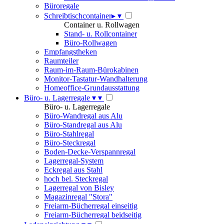
Büroregale
Schreibtischcontainer
▸
▾
Container u. Rollwagen
Stand- u. Rollcontainer
Büro-Rollwagen
Empfangstheken
Raumteiler
Raum-im-Raum-Bürokabinen
Monitor-Tastatur-Wandhalterung
Homeoffice-Grundausstattung
Büro- u. Lagerregale
▾
▾
Büro- u. Lagerregale
Büro-Wandregal aus Alu
Büro-Standregal aus Alu
Büro-Stahlregal
Büro-Steckregal
Boden-Decke-Verspannregal
Lagerregal-System
Eckregal aus Stahl
hoch bel. Steckregal
Lagerregal von Bisley
Magazinregal "Stora"
Freiarm-Bücherregal einseitig
Freiarm-Bücherregal beidseitig