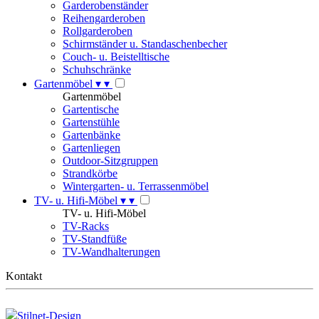
Garderobenständer
Reihengarderoben
Rollgarderoben
Schirmständer u. Standaschenbecher
Couch- u. Beistelltische
Schuhschränke
Gartenmöbel
▾
▾
Gartenmöbel
Gartentische
Gartenstühle
Gartenbänke
Gartenliegen
Outdoor-Sitzgruppen
Strandkörbe
Wintergarten- u. Terrassenmöbel
TV- u. Hifi-Möbel
▾
▾
TV- u. Hifi-Möbel
TV-Racks
TV-Standfüße
TV-Wandhalterungen
Kontakt
Stilnet-Design