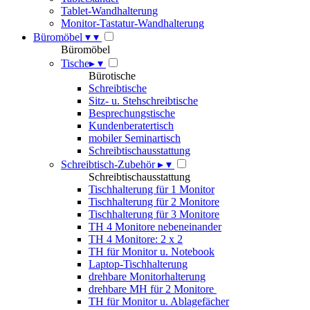
Tablet-Wandhalterung
Monitor-Tastatur-Wandhalterung
Büromöbel
▾
▾
Büromöbel
Tische
▸
▾
Bürotische
Schreibtische
Sitz- u. Stehschreibtische
Besprechungstische
Kundenberatertisch
mobiler Seminartisch
Schreibtischausstattung
Schreibtisch-Zubehör
▸
▾
Schreibtischausstattung
Tischhalterung für 1 Monitor
Tischhalterung für 2 Monitore
Tischhalterung für 3 Monitore
TH 4 Monitore nebeneinander
TH 4 Monitore: 2 x 2
TH für Monitor u. Notebook
Laptop-Tischhalterung
drehbare Monitorhalterung
drehbare MH für 2 Monitore
TH für Monitor u. Ablagefächer