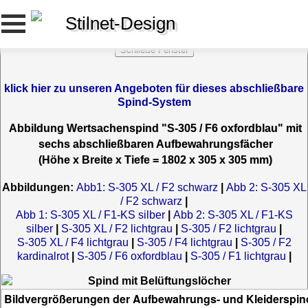
Stilnet-Design
klick hier zu unseren Angeboten für dieses abschließbare
Spind-System
Abbildung Wertsachenspind "S-305 / F6 oxfordblau" mit
sechs abschließbaren Aufbewahrungsfächer
(Höhe x Breite x Tiefe = 1802 x 305 x 305 mm)
Abbildungen:
Abb1: S-305 XL / F2 schwarz
|
Abb 2: S-305 XL
/ F2 schwarz
|
Abb 1: S-305 XL / F1-KS silber
|
Abb 2: S-305 XL / F1-KS
silber
|
S-305 XL / F2 lichtgrau
|
S-305 / F2 lichtgrau
|
S-305 XL / F4 lichtgrau
|
S-305 / F4 lichtgrau
|
S-305 / F2
kardinalrot
|
S-305 / F6 oxfordblau
|
S-305 / F1 lichtgrau
|
Bildvergrößerungen der Aufbewahrungs- und Kleiderspind