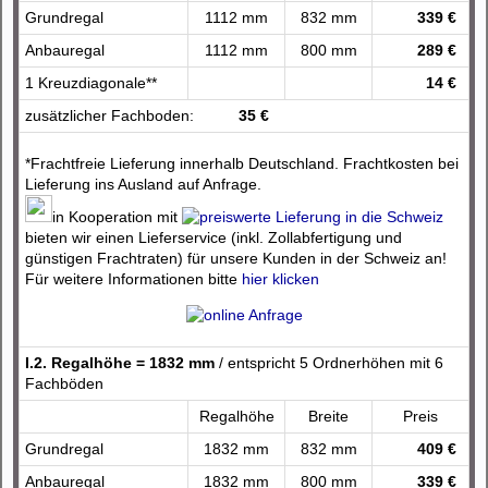
Grundregal
1112 mm
832 mm
339 €
Anbauregal
1112 mm
800 mm
289 €
1 Kreuzdiagonale**
14 €
zusätzlicher Fachboden:
35 €
*Frachtfreie Lieferung innerhalb Deutschland. Frachtkosten bei
Lieferung ins Ausland auf Anfrage.
in Kooperation mit
bieten wir einen Lieferservice (inkl. Zollabfertigung und
günstigen Frachtraten) für unsere Kunden in der Schweiz an!
Für weitere Informationen bitte
hier klicken
I.2. Regalhöhe = 1832 mm
/ entspricht 5 Ordnerhöhen mit 6
Fachböden
Regalhöhe
Breite
Preis
Grundregal
1832 mm
832 mm
409 €
Anbauregal
1832 mm
800 mm
339 €