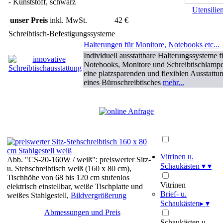
- Kunststoff, schwarz
Utensilie
unser Preis
inkl. MwSt.
42 €
Schreibtisch-Befestigungssysteme
Halterungen für Monitore, Notebooks etc...
Individuell ausstattbare Halterungssysteme f
Notebooks, Monitore und Schreibtischlampe
eine platzsparenden und flexiblen Ausstattu
eines Büroschreibtisches
mehr...
Vitrinen u.
Abb. "CS-20-160W / weiß": preiswerter Sitz-
Schaukästen
▾
▾
u. Stehschreibtisch weiß (160 x 80 cm),
Tischhöhe von 68 bis 120 cm stufenlos
Vitrinen
elektrisch einstellbar, weiße Tischplatte und
Brief- u.
weißes Stahlgestell,
Bildvergrößerung
Schaukästen
▸
▾
Abmessungen und Preis
Schaukästen u.