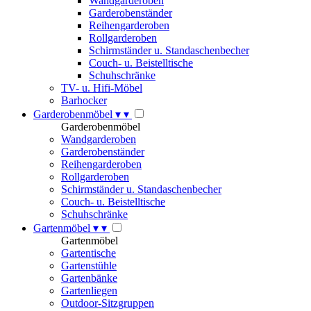
Wandgarderoben
Garderobenständer
Reihengarderoben
Rollgarderoben
Schirmständer u. Standaschenbecher
Couch- u. Beistelltische
Schuhschränke
TV- u. Hifi-Möbel
Barhocker
Garderobenmöbel
▾
▾
Garderobenmöbel
Wandgarderoben
Garderobenständer
Reihengarderoben
Rollgarderoben
Schirmständer u. Standaschenbecher
Couch- u. Beistelltische
Schuhschränke
Gartenmöbel
▾
▾
Gartenmöbel
Gartentische
Gartenstühle
Gartenbänke
Gartenliegen
Outdoor-Sitzgruppen