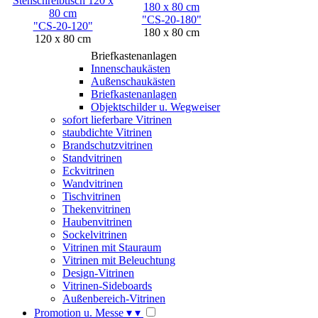
"CS-20-180"
"CS-20-120"
180 x 80 cm
120 x 80 cm
Briefkastenanlagen
Innenschaukästen
Außenschaukästen
Briefkastenanlagen
Objektschilder u. Wegweiser
sofort lieferbare Vitrinen
staubdichte Vitrinen
Brandschutzvitrinen
Standvitrinen
Eckvitrinen
Wandvitrinen
Tischvitrinen
Thekenvitrinen
Haubenvitrinen
Sockelvitrinen
Vitrinen mit Stauraum
Vitrinen mit Beleuchtung
Design-Vitrinen
Vitrinen-Sideboards
Außenbereich-Vitrinen
Promotion u. Messe
▾
▾