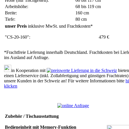
Höhe (nur Tischgestell):
66 bis 117 cm
Arbeitshöhe:
68 bis 119 cm
Breite:
160 cm
Tiefe:
80 cm
unser Preis
inklusive MwSt. und Frachtkosten*
"CS-20-160":
479 €
*Frachtfreie Lieferung innerhalb Deutschland. Frachtkosten bei Lief
ins Ausland auf Anfrage.
in Kooperation mit
bieten
einen Lieferservice (inkl. Zollabfertigung und günstigen Frachtraten)
unsere Kunden in der Schweiz an! Für weitere Informationen bitte
hi
klicken
Zubehör / Tischausstattung
Bedieneinheit mit Memory-Funktion