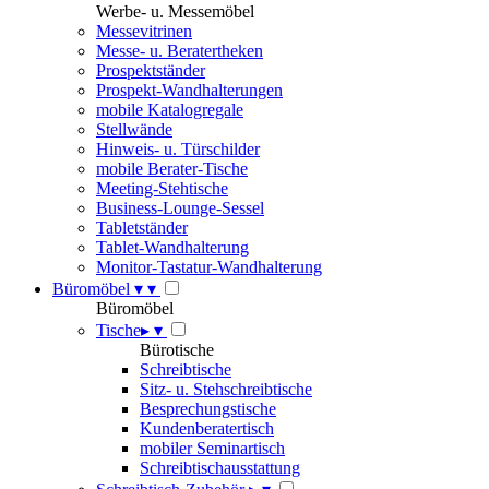
Werbe- u. Messemöbel
Messevitrinen
Messe- u. Beratertheken
Prospektständer
Prospekt-Wandhalterungen
mobile Katalogregale
Stellwände
Hinweis- u. Türschilder
mobile Berater-Tische
Meeting-Stehtische
Business-Lounge-Sessel
Tabletständer
Tablet-Wandhalterung
Monitor-Tastatur-Wandhalterung
Büromöbel
▾
▾
Büromöbel
Tische
▸
▾
Bürotische
Schreibtische
Sitz- u. Stehschreibtische
Besprechungstische
Kundenberatertisch
mobiler Seminartisch
Schreibtischausstattung