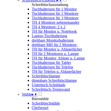
Schreibtisch-Zubehör
▸
▾
Schreibtischausstattung
Tischhalterung für 1 Monitor
Tischhalterung für 2 Monitore
Tischhalterung für 3 Monitore
TH 4 Monitore nebeneinander
TH 4 Monitore: 2 x 2
TH für Monitor u. Notebook
Laptop-Tischhalterung
drehbare Monitorhalterung
drehbare MH für 2 Monitore
TH für Monitor u. Ablagefächer
TH für 2 Monitoren u. Lampe
TH für Monitor, Ablage u. Lampe
Tischhalterung für Tablet
Tischhalterung für Telefon
TH für Telefon u. Ablagefächer
Schreibtischlampe
dimmbare Schreibtischlampe
Untertisch-Schublade
Schreibtisch-Trennwand
Stühle
▸
▾
Bürostühle
Schreibtischstühle
Chefsessel