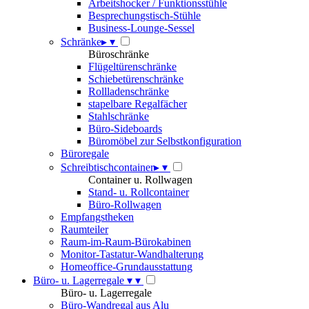
Arbeitshocker / Funktionsstühle
Besprechungstisch-Stühle
Business-Lounge-Sessel
Schränke
▸
▾
Büroschränke
Flügeltürenschränke
Schiebetürenschränke
Rollladenschränke
stapelbare Regalfächer
Stahlschränke
Büro-Sideboards
Büromöbel zur Selbstkonfiguration
Büroregale
Schreibtischcontainer
▸
▾
Container u. Rollwagen
Stand- u. Rollcontainer
Büro-Rollwagen
Empfangstheken
Raumteiler
Raum-im-Raum-Bürokabinen
Monitor-Tastatur-Wandhalterung
Homeoffice-Grundausstattung
Büro- u. Lagerregale
▾
▾
Büro- u. Lagerregale
Büro-Wandregal aus Alu