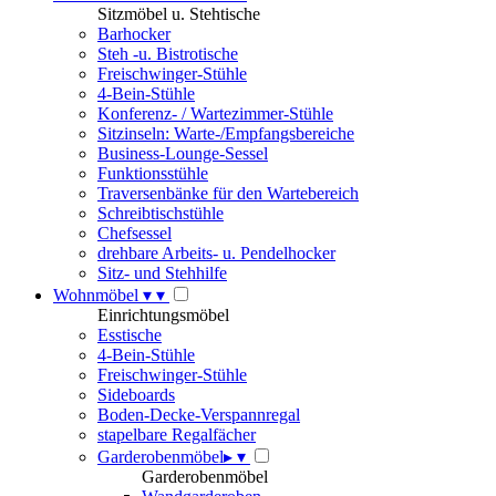
Sitzmöbel u. Stehtische
Barhocker
Steh -u. Bistrotische
Freischwinger-Stühle
4-Bein-Stühle
Konferenz- / Wartezimmer-Stühle
Sitzinseln: Warte-/Empfangsbereiche
Business-Lounge-Sessel
Funktionsstühle
Traversenbänke für den Wartebereich
Schreibtischstühle
Chefsessel
drehbare Arbeits- u. Pendelhocker
Sitz- und Stehhilfe
Wohnmöbel
▾
▾
Einrichtungsmöbel
Esstische
4-Bein-Stühle
Freischwinger-Stühle
Sideboards
Boden-Decke-Verspannregal
stapelbare Regalfächer
Garderobenmöbel
▸
▾
Garderobenmöbel