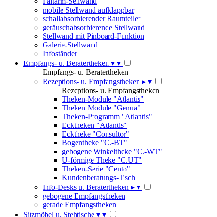
Faltarm-Sellwand
mobile Stellwand aufklappbar
schallabsorbierender Raumteiler
geräuschabsorbierende Stellwand
Stellwand mit Pinboard-Funktion
Galerie-Stellwand
Infoständer
Empfangs- u. Beratertheken
▾
▾
Empfangs- u. Beratertheken
Rezeptions- u. Empfangstheken
▸
▾
Rezeptions- u. Empfangstheken
Theken-Module "Atlantis"
Theken-Module "Genua"
Theken-Programm "Atlantis"
Ecktheken "Atlantis"
Ecktheke "Consultor"
Bogentheke "C.-BT"
gebogene Winkeltheke "C.-WT"
U-förmige Theke "C.UT"
Theken-Serie "Cento"
Kundenberatungs-Tisch
Info-Desks u. Beratertheken
▸
▾
gebogene Empfangstheken
gerade Empfangstheken
Sitzmöbel u. Stehtische
▾
▾