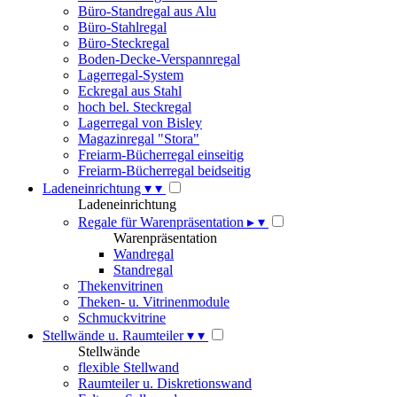
Büro-Standregal aus Alu
Büro-Stahlregal
Büro-Steckregal
Boden-Decke-Verspannregal
Lagerregal-System
Eckregal aus Stahl
hoch bel. Steckregal
Lagerregal von Bisley
Magazinregal "Stora"
Freiarm-Bücherregal einseitig
Freiarm-Bücherregal beidseitig
Ladeneinrichtung
▾
▾
Ladeneinrichtung
Regale für Warenpräsentation
▸
▾
Warenpräsentation
Wandregal
Standregal
Thekenvitrinen
Theken- u. Vitrinenmodule
Schmuckvitrine
Stellwände u. Raumteiler
▾
▾
Stellwände
flexible Stellwand
Raumteiler u. Diskretionswand