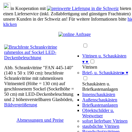
in Kooperation mit
bieten
einen Lieferservice (inkl. Zollabfertigung und günstigen Frachtraten) 
unsere Kunden in der Schweiz an! Für weitere Informationen bitte
hi
klicken
Vitrinen u. Schaukästen
▾
▾
Vitrinen
Abb. Schrankvitrine "FAN 445-140"
Brief- u. Schaukästen
▸
▾
(140 x 50 x 190 cm): bruchfeste
Schrankvitrine mit rahmenlosen
Vitrinenteil (Höhe = 130 cm) auf
Schaukästen u.
geschlossenem Sockel (Sockelhöhe =
Briefkastenanlagen
50 cm) mit LED-Deckenbeleuchtung
Innenschaukästen
und 2 höhenverstellbaren Glasböden,
Außenschaukästen
Bildvergrößerung
Briefkastenanlagen
Objektschilder u.
Wegweiser
Abmessungen und Preise
sofort lieferbare Vitrinen
staubdichte Vitrinen
Brandschutzvitrinen