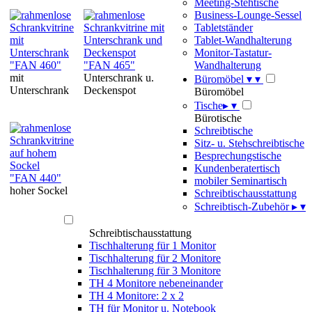
Meeting-Stehtische
Business-Lounge-Sessel
Tabletständer
Tablet-Wandhalterung
Monitor-Tastatur-
"FAN 460"
"FAN 465"
Wandhalterung
mit
Unterschrank u.
Büromöbel
▾
▾
Unterschrank
Deckenspot
Büromöbel
Tische
▸
▾
Bürotische
Schreibtische
Sitz- u. Stehschreibtische
Besprechungstische
Kundenberatertisch
"FAN 440"
mobiler Seminartisch
hoher Sockel
Schreibtischausstattung
Schreibtisch-Zubehör
▸
▾
Schreibtischausstattung
Tischhalterung für 1 Monitor
Tischhalterung für 2 Monitore
Tischhalterung für 3 Monitore
TH 4 Monitore nebeneinander
TH 4 Monitore: 2 x 2
TH für Monitor u. Notebook