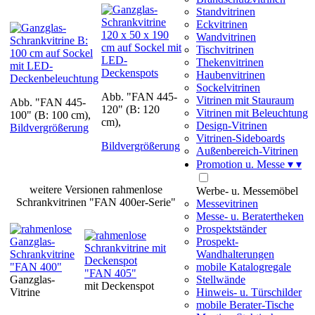
Standvitrinen
Eckvitrinen
Wandvitrinen
Tischvitrinen
Thekenvitrinen
Haubenvitrinen
Sockelvitrinen
Abb. "FAN 445-
Vitrinen mit Stauraum
Abb. "FAN 445-
120" (B: 120
Vitrinen mit Beleuchtung
100" (B: 100 cm),
cm),
Design-Vitrinen
Bildvergrößerung
Vitrinen-Sideboards
Bildvergrößerung
Außenbereich-Vitrinen
Promotion u. Messe
▾
▾
weitere Versionen rahmenlose
Werbe- u. Messemöbel
Schrankvitrinen "FAN 400er-Serie"
Messevitrinen
Messe- u. Beratertheken
Prospektständer
Prospekt-
Wandhalterungen
"FAN 400"
mobile Katalogregale
"FAN 405"
Ganzglas-
Stellwände
mit Deckenspot
Vitrine
Hinweis- u. Türschilder
mobile Berater-Tische