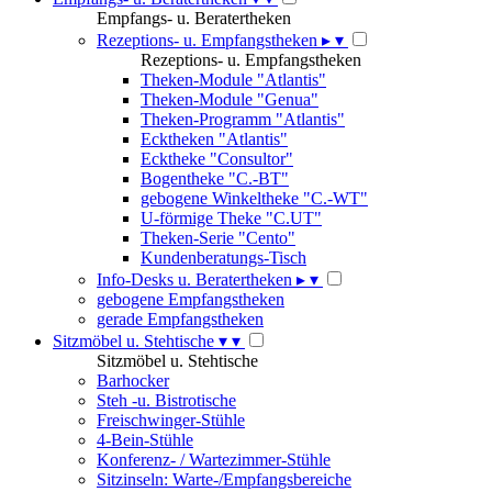
Empfangs- u. Beratertheken
Rezeptions- u. Empfangstheken
▸
▾
Rezeptions- u. Empfangstheken
Theken-Module "Atlantis"
Theken-Module "Genua"
Theken-Programm "Atlantis"
Ecktheken "Atlantis"
Ecktheke "Consultor"
Bogentheke "C.-BT"
gebogene Winkeltheke "C.-WT"
U-förmige Theke "C.UT"
Theken-Serie "Cento"
Kundenberatungs-Tisch
Info-Desks u. Beratertheken
▸
▾
gebogene Empfangstheken
gerade Empfangstheken
Sitzmöbel u. Stehtische
▾
▾
Sitzmöbel u. Stehtische
Barhocker
Steh -u. Bistrotische
Freischwinger-Stühle
4-Bein-Stühle
Konferenz- / Wartezimmer-Stühle
Sitzinseln: Warte-/Empfangsbereiche