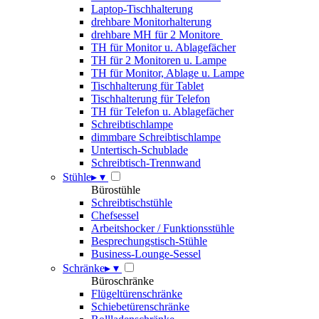
Laptop-Tischhalterung
drehbare Monitorhalterung
drehbare MH für 2 Monitore
TH für Monitor u. Ablagefächer
TH für 2 Monitoren u. Lampe
TH für Monitor, Ablage u. Lampe
Tischhalterung für Tablet
Tischhalterung für Telefon
TH für Telefon u. Ablagefächer
Schreibtischlampe
dimmbare Schreibtischlampe
Untertisch-Schublade
Schreibtisch-Trennwand
Stühle
▸
▾
Bürostühle
Schreibtischstühle
Chefsessel
Arbeitshocker / Funktionsstühle
Besprechungstisch-Stühle
Business-Lounge-Sessel
Schränke
▸
▾
Büroschränke
Flügeltürenschränke
Schiebetürenschränke