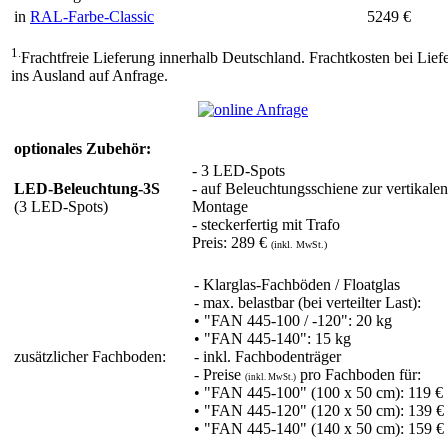
in
RAL-Farbe-Classic
5249 €
1.
Frachtfreie Lieferung innerhalb Deutschland. Frachtkosten bei Lief
ins Ausland auf Anfrage.
optionales Zubehör:
- 3 LED-Spots
LED-Beleuchtung-3S
- auf Beleuchtungsschiene zur vertikalen
(3 LED-Spots)
Montage
- steckerfertig mit Trafo
Preis:
289 €
(inkl. MwSt.)
- Klarglas-Fachböden / Floatglas
- max. belastbar (bei verteilter Last):
• "FAN 445-100 / -120": 20 kg
• "FAN 445-140": 15 kg
zusätzlicher Fachboden:
- inkl. Fachbodenträger
- Preise
pro Fachboden für:
(inkl. MwSt.)
• "FAN 445-100" (100 x 50 cm):
119 €
• "FAN 445-120" (120 x 50 cm):
139 €
• "FAN 445-140" (140 x 50 cm):
159 €