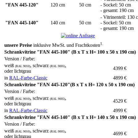
"FAN 445-120"
120 cm
50 cm
- Sockel: 50 cm
- gesamt: 190 cm
- Vitrinenteil: 130 
"FAN 445-140"
140 cm
50 cm
- Sockel: 50 cm
- gesamt: 190 cm
1.
unsere Preise
inklusive MwSt. und Frachtkosten
Schrankvitrine "FAN 445-100"
(B x T x H= 100 x 50 x 190 cm)
Version / Farbe:
weiß
, schwarz
,
(RAL 9010)
(RAL 9005)
4399 €
oder lichtgrau
in
RAL-Farbe-Classic
4899 €
Schrankvitrine "FAN 445-120"
(B x T x H= 120 x 50 x 190 cm)
Version / Farbe:
weiß
, schwarz
,
(RAL 9010)
(RAL 9005)
4529 €
oder lichtgrau
in
RAL-Farbe-Classic
4999 €
Schrankvitrine "FAN 445-140"
(B x T x H= 140 x 50 x 190 cm)
Version / Farbe:
weiß
, schwarz
,
(RAL 9010)
(RAL 9005)
4699 €
oder lichtgrau