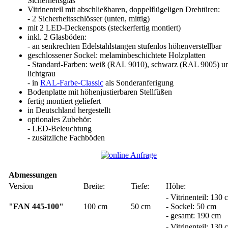
Sicherheitsglas
Vitrinenteil mit abschließbaren, doppelflügeligen Drehtüren:
- 2 Sicherheitsschlösser (unten, mittig)
mit 2 LED-Deckenspots (steckerfertig montiert)
inkl. 2 Glasböden:
- an senkrechten Edelstahlstangen stufenlos höhenverstellbar
geschlossener Sockel: melaminbeschichtete Holzplatten
- Standard-Farben: weiß (RAL 9010), schwarz (RAL 9005) u
lichtgrau
- in
RAL-Farbe-Classic
als Sonderanferigung
Bodenplatte mit höhenjustierbaren Stellfüßen
fertig montiert geliefert
in Deutschland hergestellt
optionales Zubehör:
- LED-Beleuchtung
- zusätzliche Fachböden
Abmessungen
Version
Breite:
Tiefe:
Höhe:
- Vitrinenteil: 130 
"FAN 445-100"
100 cm
50 cm
- Sockel: 50 cm
- gesamt: 190 cm
- Vitrinenteil: 130 