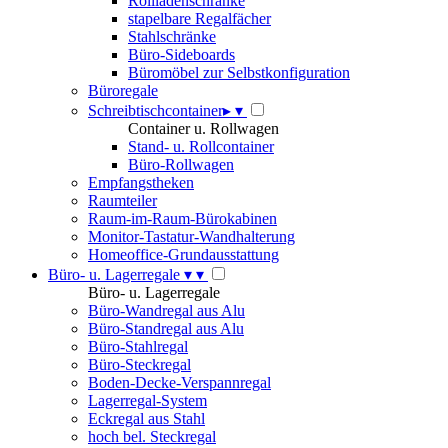
Rollladenschränke
stapelbare Regalfächer
Stahlschränke
Büro-Sideboards
Büromöbel zur Selbstkonfiguration
Büroregale
Schreibtischcontainer
▸
▾
Container u. Rollwagen
Stand- u. Rollcontainer
Büro-Rollwagen
Empfangstheken
Raumteiler
Raum-im-Raum-Bürokabinen
Monitor-Tastatur-Wandhalterung
Homeoffice-Grundausstattung
Büro- u. Lagerregale
▾
▾
Büro- u. Lagerregale
Büro-Wandregal aus Alu
Büro-Standregal aus Alu
Büro-Stahlregal
Büro-Steckregal
Boden-Decke-Verspannregal
Lagerregal-System
Eckregal aus Stahl
hoch bel. Steckregal