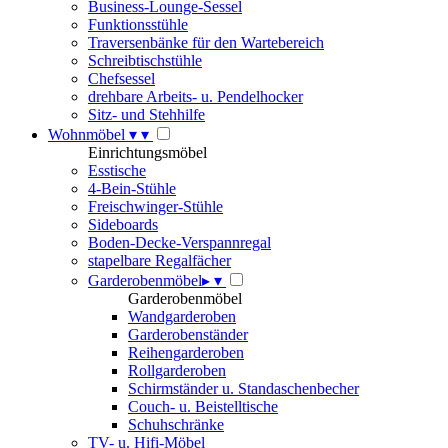
Business-Lounge-Sessel
Funktionsstühle
Traversenbänke für den Wartebereich
Schreibtischstühle
Chefsessel
drehbare Arbeits- u. Pendelhocker
Sitz- und Stehhilfe
Wohnmöbel
▾
▾
Einrichtungsmöbel
Esstische
4-Bein-Stühle
Freischwinger-Stühle
Sideboards
Boden-Decke-Verspannregal
stapelbare Regalfächer
Garderobenmöbel
▸
▾
Garderobenmöbel
Wandgarderoben
Garderobenständer
Reihengarderoben
Rollgarderoben
Schirmständer u. Standaschenbecher
Couch- u. Beistelltische
Schuhschränke
TV- u. Hifi-Möbel