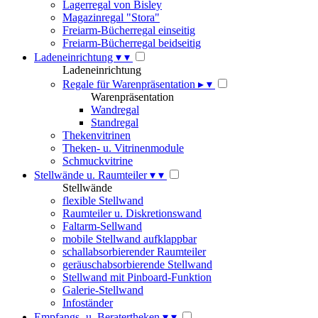
Lagerregal von Bisley
Magazinregal "Stora"
Freiarm-Bücherregal einseitig
Freiarm-Bücherregal beidseitig
Ladeneinrichtung
▾
▾
Ladeneinrichtung
Regale für Warenpräsentation
▸
▾
Warenpräsentation
Wandregal
Standregal
Thekenvitrinen
Theken- u. Vitrinenmodule
Schmuckvitrine
Stellwände u. Raumteiler
▾
▾
Stellwände
flexible Stellwand
Raumteiler u. Diskretionswand
Faltarm-Sellwand
mobile Stellwand aufklappbar
schallabsorbierender Raumteiler
geräuschabsorbierende Stellwand
Stellwand mit Pinboard-Funktion
Galerie-Stellwand
Infoständer
Empfangs- u. Beratertheken
▾
▾