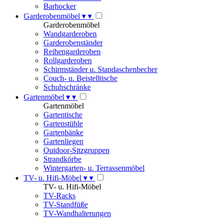
Barhocker
Garderobenmöbel
▾
▾
Garderobenmöbel
Wandgarderoben
Garderobenständer
Reihengarderoben
Rollgarderoben
Schirmständer u. Standaschenbecher
Couch- u. Beistelltische
Schuhschränke
Gartenmöbel
▾
▾
Gartenmöbel
Gartentische
Gartenstühle
Gartenbänke
Gartenliegen
Outdoor-Sitzgruppen
Strandkörbe
Wintergarten- u. Terrassenmöbel
TV- u. Hifi-Möbel
▾
▾
TV- u. Hifi-Möbel
TV-Racks
TV-Standfüße
TV-Wandhalterungen