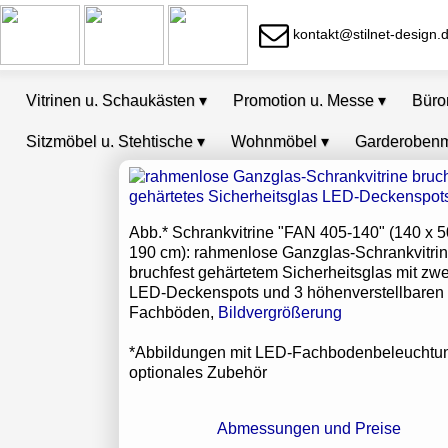
kontakt@stilnet-design.
Vitrinen u. Schaukästen
▾
Promotion u. Messe
▾
Bür
Sitzmöbel u. Stehtische
▾
Wohnmöbel
▾
Garderoben
Abb.* Schrankvitrine "FAN 405-140" (140 x 5
190 cm): rahmenlose Ganzglas-Schrankvitri
bruchfest gehärtetem Sicherheitsglas mit zwe
LED-Deckenspots und 3 höhenverstellbaren
Fachböden,
Bildvergrößerung
*Abbildungen mit LED-Fachbodenbeleuchtun
optionales Zubehör
Abmessungen und Preise