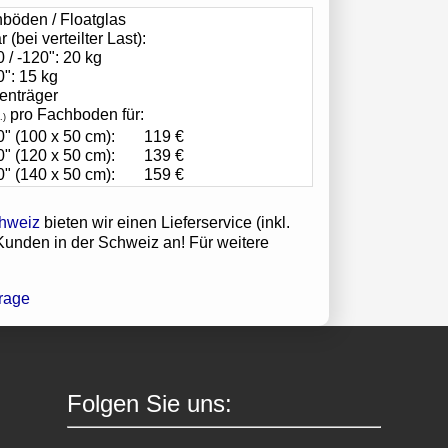
hböden / Floatglas
 (bei verteilter Last):
 / -120": 20 kg
": 15 kg
denträger
pro Fachboden für:
.)
" (100 x 50 cm):
119 €
" (120 x 50 cm):
139 €
" (140 x 50 cm):
159 €
bieten wir einen Lieferservice (inkl.
 Kunden in der Schweiz an! Für weitere
Folgen Sie uns: