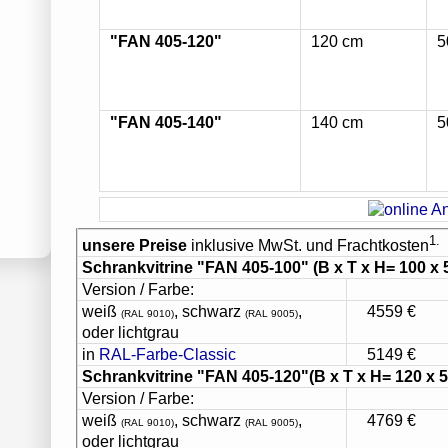
"FAN 405-120"
120 cm
5
"FAN 405-140"
140 cm
5
1.
unsere Preise
inklusive MwSt. und Frachtkosten
Schrankvitrine "FAN 405-100"
(B x T x H= 100 x 
Version / Farbe:
weiß
, schwarz
,
4559 €
(RAL 9010)
(RAL 9005)
oder lichtgrau
in
RAL-Farbe-Classic
5149 €
Schrankvitrine "FAN 405-120"
(B x T x H= 120 x 
Version / Farbe:
weiß
, schwarz
,
4769 €
(RAL 9010)
(RAL 9005)
oder lichtgrau