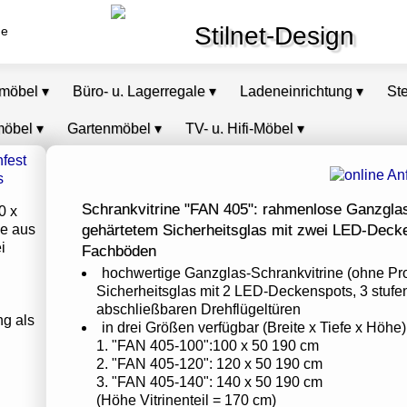
Stilnet-Design
de
omöbel
▾
Büro- u. Lagerregale
▾
Ladeneinrichtung
▾
St
möbel
▾
Gartenmöbel
▾
TV- u. Hifi-Möbel
▾
Schrankvitrine "FAN 405": rahmenlose Ganzglas
0 x
ne aus
gehärtetem Sicherheitsglas mit zwei LED-Decke
i
Fachböden
hochwertige Ganzglas-Schrankvitrine (ohne Pr
Sicherheitsglas mit 2 LED-Deckenspots, 3 stuf
abschließbaren Drehflügeltüren
g als
in drei Größen verfügbar (Breite x Tiefe x Höhe)
1. "FAN 405-100":100 x 50 190 cm
2. "FAN 405-120": 120 x 50 190 cm
3. "FAN 405-140": 140 x 50 190 cm
(Höhe Vitrinenteil = 170 cm)