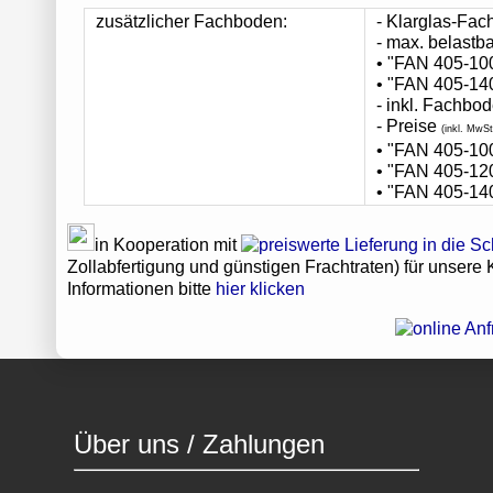
zusätzlicher Fachboden:
- Klarglas-Fac
- max. belastbar
• "FAN 405-100
• "FAN 405-140
- inkl. Fachbo
- Preise
(inkl. MwSt
• "FAN 405-100
• "FAN 405-120
• "FAN 405-140
in Kooperation mit
Zollabfertigung und günstigen Frachtraten) für unsere
Informationen bitte
hier klicken
Über uns / Zahlungen