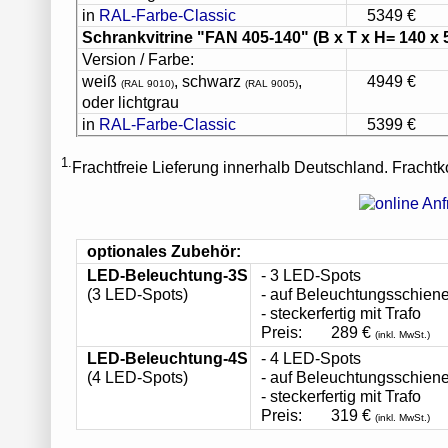
in
RAL-Farbe-Classic
5349 €
Schrankvitrine "FAN 405-140"
(B x T x H= 140 x 
Version / Farbe:
weiß
, schwarz
,
4949 €
(RAL 9010)
(RAL 9005)
oder lichtgrau
in
RAL-Farbe-Classic
5399 €
1.
Frachtfreie Lieferung innerhalb Deutschland. Frachtk
optionales Zubehör:
LED-Beleuchtung-3S
- 3 LED-Spots
(3 LED-Spots)
- auf Beleuchtungsschiene
- steckerfertig mit Trafo
Preis:
289 €
(inkl. MwSt.)
LED-Beleuchtung-4S
- 4 LED-Spots
(4 LED-Spots)
- auf Beleuchtungsschiene
- steckerfertig mit Trafo
Preis:
319 €
(inkl. MwSt.)