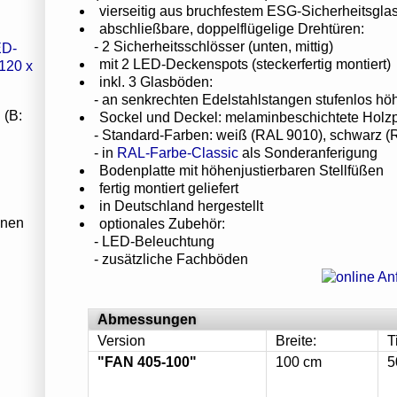
vierseitig aus bruchfestem ESG-Sicherheitsgla
abschließbare, doppelflügelige Drehtüren:
- 2 Sicherheitsschlösser (unten, mittig)
mit 2 LED-Deckenspots (steckerfertig montiert)
inkl. 3 Glasböden:
- an senkrechten Edelstahlstangen stufenlos höh
 (B:
Sockel und Deckel: melaminbeschichtete Holzp
- Standard-Farben: weiß (RAL 9010), schwarz (R
- in
RAL-Farbe-Classic
als Sonderanferigung
Bodenplatte mit höhenjustierbaren Stellfüßen
fertig montiert geliefert
in Deutschland hergestellt
inen
optionales Zubehör:
- LED-Beleuchtung
- zusätzliche Fachböden
Abmessungen
Version
Breite:
T
"FAN 405-100"
100 cm
5