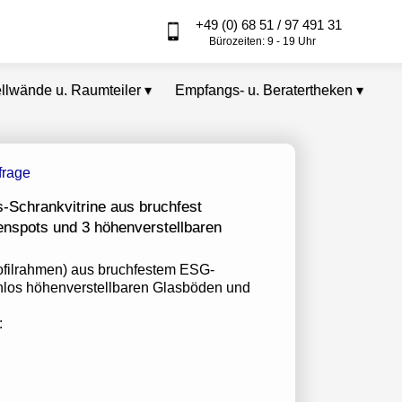
+49 (0) 68 51 / 97 491 31
Bürozeiten: 9 - 19 Uhr
ellwände u. Raumteiler
▾
Empfangs- u. Beratertheken
▾
-Schrankvitrine aus bruchfest
nspots und 3 höhenverstellbaren
ofilrahmen) aus bruchfestem ESG-
enlos höhenverstellbaren Glasböden und
: