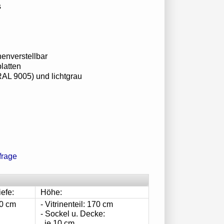
s
enverstellbar
latten
AL 9005) und lichtgrau
iefe:
Höhe:
0 cm
- Vitrinenteil: 170 cm
- Sockel u. Decke:
je 10 cm