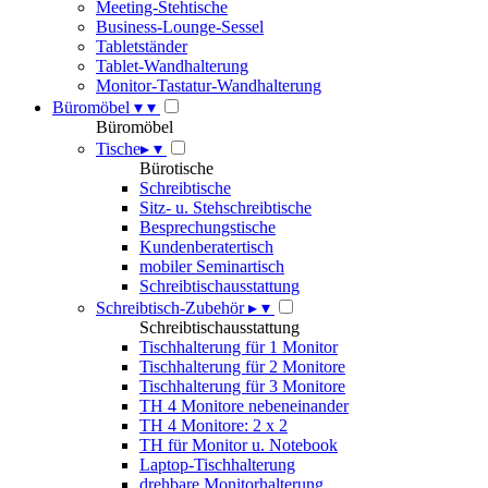
Meeting-Stehtische
Business-Lounge-Sessel
Tabletständer
Tablet-Wandhalterung
Monitor-Tastatur-Wandhalterung
Büromöbel
▾
▾
Büromöbel
Tische
▸
▾
Bürotische
Schreibtische
Sitz- u. Stehschreibtische
Besprechungstische
Kundenberatertisch
mobiler Seminartisch
Schreibtischausstattung
Schreibtisch-Zubehör
▸
▾
Schreibtischausstattung
Tischhalterung für 1 Monitor
Tischhalterung für 2 Monitore
Tischhalterung für 3 Monitore
TH 4 Monitore nebeneinander
TH 4 Monitore: 2 x 2
TH für Monitor u. Notebook
Laptop-Tischhalterung
drehbare Monitorhalterung