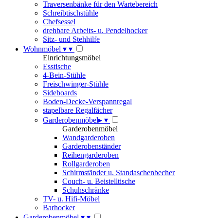
Traversenbänke für den Wartebereich
Schreibtischstühle
Chefsessel
drehbare Arbeits- u. Pendelhocker
Sitz- und Stehhilfe
Wohnmöbel
▾
▾
Einrichtungsmöbel
Esstische
4-Bein-Stühle
Freischwinger-Stühle
Sideboards
Boden-Decke-Verspannregal
stapelbare Regalfächer
Garderobenmöbel
▸
▾
Garderobenmöbel
Wandgarderoben
Garderobenständer
Reihengarderoben
Rollgarderoben
Schirmständer u. Standaschenbecher
Couch- u. Beistelltische
Schuhschränke
TV- u. Hifi-Möbel
Barhocker
Garderobenmöbel
▾
▾