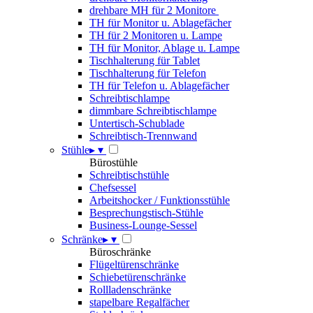
drehbare MH für 2 Monitore
TH für Monitor u. Ablagefächer
TH für 2 Monitoren u. Lampe
TH für Monitor, Ablage u. Lampe
Tischhalterung für Tablet
Tischhalterung für Telefon
TH für Telefon u. Ablagefächer
Schreibtischlampe
dimmbare Schreibtischlampe
Untertisch-Schublade
Schreibtisch-Trennwand
Stühle
▸
▾
Bürostühle
Schreibtischstühle
Chefsessel
Arbeitshocker / Funktionsstühle
Besprechungstisch-Stühle
Business-Lounge-Sessel
Schränke
▸
▾
Büroschränke
Flügeltürenschränke
Schiebetürenschränke
Rollladenschränke
stapelbare Regalfächer