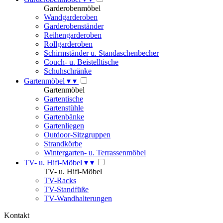
Garderobenmöbel
Wandgarderoben
Garderobenständer
Reihengarderoben
Rollgarderoben
Schirmständer u. Standaschenbecher
Couch- u. Beistelltische
Schuhschränke
Gartenmöbel
▾
▾
Gartenmöbel
Gartentische
Gartenstühle
Gartenbänke
Gartenliegen
Outdoor-Sitzgruppen
Strandkörbe
Wintergarten- u. Terrassenmöbel
TV- u. Hifi-Möbel
▾
▾
TV- u. Hifi-Möbel
TV-Racks
TV-Standfüße
TV-Wandhalterungen
Kontakt