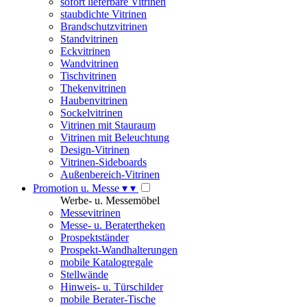
sofort lieferbare Vitrinen
staubdichte Vitrinen
Brandschutzvitrinen
Standvitrinen
Eckvitrinen
Wandvitrinen
Tischvitrinen
Thekenvitrinen
Haubenvitrinen
Sockelvitrinen
Vitrinen mit Stauraum
Vitrinen mit Beleuchtung
Design-Vitrinen
Vitrinen-Sideboards
Außenbereich-Vitrinen
Promotion u. Messe
▾
▾
Werbe- u. Messemöbel
Messevitrinen
Messe- u. Beratertheken
Prospektständer
Prospekt-Wandhalterungen
mobile Katalogregale
Stellwände
Hinweis- u. Türschilder
mobile Berater-Tische