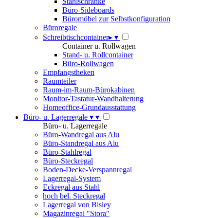
Stahlschränke
Büro-Sideboards
Büromöbel zur Selbstkonfiguration
Büroregale
Schreibtischcontainer
▸
▾
Container u. Rollwagen
Stand- u. Rollcontainer
Büro-Rollwagen
Empfangstheken
Raumteiler
Raum-im-Raum-Bürokabinen
Monitor-Tastatur-Wandhalterung
Homeoffice-Grundausstattung
Büro- u. Lagerregale
▾
▾
Büro- u. Lagerregale
Büro-Wandregal aus Alu
Büro-Standregal aus Alu
Büro-Stahlregal
Büro-Steckregal
Boden-Decke-Verspannregal
Lagerregal-System
Eckregal aus Stahl
hoch bel. Steckregal
Lagerregal von Bisley
Magazinregal "Stora"