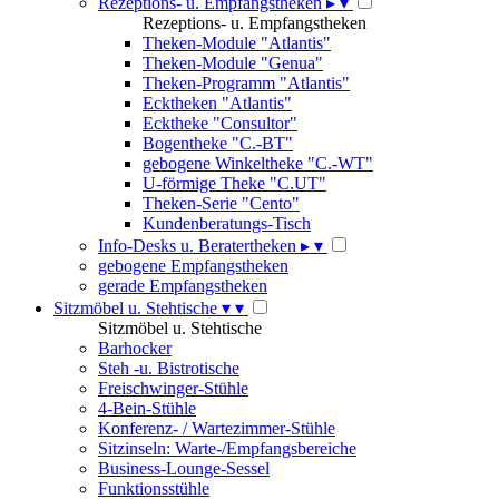
Rezeptions- u. Empfangstheken
▸
▾
Rezeptions- u. Empfangstheken
Theken-Module "Atlantis"
Theken-Module "Genua"
Theken-Programm "Atlantis"
Ecktheken "Atlantis"
Ecktheke "Consultor"
Bogentheke "C.-BT"
gebogene Winkeltheke "C.-WT"
U-förmige Theke "C.UT"
Theken-Serie "Cento"
Kundenberatungs-Tisch
Info-Desks u. Beratertheken
▸
▾
gebogene Empfangstheken
gerade Empfangstheken
Sitzmöbel u. Stehtische
▾
▾
Sitzmöbel u. Stehtische
Barhocker
Steh -u. Bistrotische
Freischwinger-Stühle
4-Bein-Stühle
Konferenz- / Wartezimmer-Stühle
Sitzinseln: Warte-/Empfangsbereiche
Business-Lounge-Sessel
Funktionsstühle