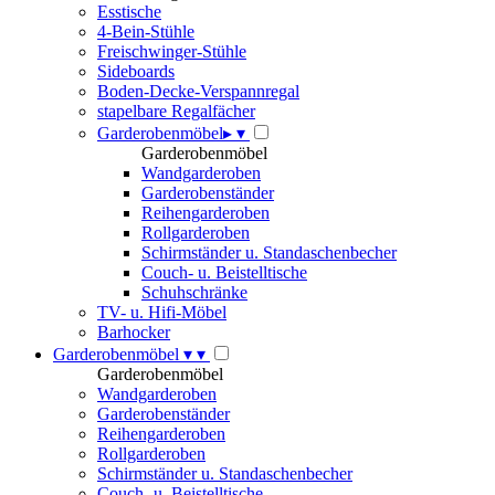
Esstische
4-Bein-Stühle
Freischwinger-Stühle
Sideboards
Boden-Decke-Verspannregal
stapelbare Regalfächer
Garderobenmöbel
▸
▾
Garderobenmöbel
Wandgarderoben
Garderobenständer
Reihengarderoben
Rollgarderoben
Schirmständer u. Standaschenbecher
Couch- u. Beistelltische
Schuhschränke
TV- u. Hifi-Möbel
Barhocker
Garderobenmöbel
▾
▾
Garderobenmöbel
Wandgarderoben
Garderobenständer
Reihengarderoben
Rollgarderoben
Schirmständer u. Standaschenbecher
Couch- u. Beistelltische