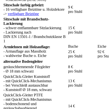
Sitzschale farbig gebeizt:
9 €
- 16 verfügbare Beiztöne u. Holzdekore
pro Stuhl
->
verfügbare Beiztöne
Sitzschale mit Brandschutz-
Lackierung
- schwer entflammbare Sitzlackierung
15 €
- Lackierung nach
pro Stuhl
DIN EN 13501-1 / Brandschutzklasse B
1
Buche
Eiche
Armlehnen mit Holzauflage:
- Armauflage aus Massiholz
25 €
92 €
- wahlweise Buche o. Eiche
pro Stuhl
pro Stu
alternative Bodengleiter
geräuschhemmende Filzgleiter
8 €
- Ø 18 mm schwarz
pro Stuhl
QuickClick-Gleiter Kunststoff
- mit QuickClick-Mechanismus
13 €
- bei Verschleiß austauschbar
pro Stuhl
- Kunststoff Ø 18 mm, schwarz
QuickClick-Gleiter PTFE
- mit QuickClick-Mechanismus
- bodenschonend und
14 €
geräuschabsorbierend