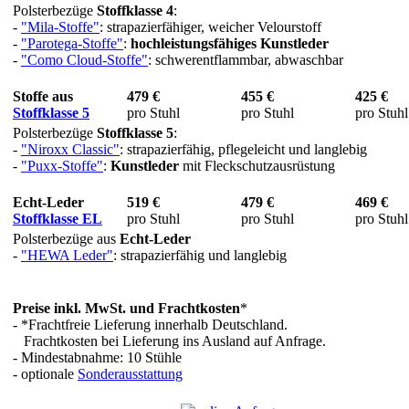
Polsterbezüge
Stoffklasse 4
:
-
"Mila-Stoffe"
: strapazierfähiger, weicher Velourstoff
-
"Parotega-Stoffe"
:
hochleistungsfähiges Kunstleder
-
"Como Cloud-Stoffe"
: schwerentflammbar, abwaschbar
Stoffe aus
479 €
455 €
425 €
Stoffklasse 5
pro Stuhl
pro Stuhl
pro Stuhl
Polsterbezüge
Stoffklasse 5
:
-
"Niroxx Classic"
: strapazierfähig, pflegeleicht und langlebig
-
"Puxx-Stoffe"
:
Kunstleder
mit Fleckschutzausrüstung
Echt-Leder
519 €
479 €
469 €
Stoffklasse EL
pro Stuhl
pro Stuhl
pro Stuhl
Polsterbezüge aus
Echt-Leder
-
"HEWA Leder"
: strapazierfähig und langlebig
Preise inkl. MwSt. und Frachtkosten
*
- *Frachtfreie Lieferung innerhalb Deutschland.
Frachtkosten bei Lieferung ins Ausland auf Anfrage.
- Mindestabnahme: 10 Stühle
- optionale
Sonderausstattung