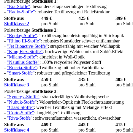
Polsterbezüge
Stoffklasse 1
:
-
"Era-Stoffe"
: besonders strapazierfähiger Textilbezug
-
"Radio-Stoffe"
: robuster Textilbezug mit Reliefstruktur
Stoffe aus
449 €
425 €
399 €
Stoffklasse 2
pro Stuhl
pro Stuhl
pro Stuhl
Polsterbezüge
Stoffklasse 2
:
-
"Replay-Stoffe"
: Textilbezug hochleistungsfähig in Strickoptik
-
"Rhino III-Stoffe"
: robustes Kunstleder schwer entflammbar
-
"Jet Bioactive-Stoffe"
: strapzierfähig mit weicher Wollhaptik
-
"King Flex-Stoffe"
: hochwertige Webtechnik mit Sablé-Effekt
-
"Milano-Stoffe"
: abriebfest in Woll-Optik
-
"Nautilus-Stoffe"
: 100% recycelter Polyester-Stoff
-
"Roccia-Stoffe"
: Textilbezug mit hoher Farbbrillanz
-
"Smart-Stoffe"
: robuster und pflegeleichter Textilbezug
Stoffe aus
459 €
435 €
405 €
Stoffklasse 3
pro Stuhl
pro Stuhl
pro Stuhl
Polsterbezüge
Stoffklasse 3
:
-
"Synergy-Stoffe"
: strapazierfähiges Wollmischgewebe
-
"Nubuk-Stoffe"
: Velourleder-Optik mit Fleckschutzausrüstung
-
"Class-Stoffe"
: weicher Textilbezug mit Melange-Effekt
-
"Corte-Stoffe"
: langlebiger Textilbezug
-
"Riva-Stoffe"
: schwerentflammbar, wasserdicht, abwaschbar
Stoffe aus
469 €
445 €
415 €
Stoffklasse 4
pro Stuhl
pro Stuhl
pro Stuhl