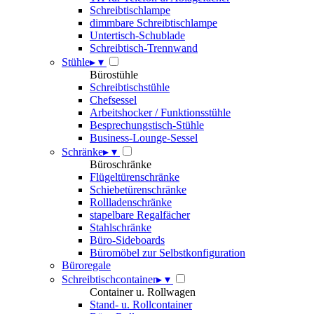
Schreibtischlampe
dimmbare Schreibtischlampe
Untertisch-Schublade
Schreibtisch-Trennwand
Stühle
▸
▾
Bürostühle
Schreibtischstühle
Chefsessel
Arbeitshocker / Funktionsstühle
Besprechungstisch-Stühle
Business-Lounge-Sessel
Schränke
▸
▾
Büroschränke
Flügeltürenschränke
Schiebetürenschränke
Rollladenschränke
stapelbare Regalfächer
Stahlschränke
Büro-Sideboards
Büromöbel zur Selbstkonfiguration
Büroregale
Schreibtischcontainer
▸
▾
Container u. Rollwagen
Stand- u. Rollcontainer