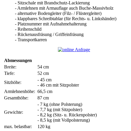
- Sitzschale mit Brandschutz-Lackierung
- Armlehnen mit Armauflage auch Buche-Massivholz
- alternative Bodengleiter (Filz- / Flüstergleiter)
- klappbares Schreibtablar (für Rechts- u. Linkshänder)
- Platznummer mit Aufnahmehalterung
- Reihenschild
- Rückenausfräsung / Griffeinfräsung
- Transportkarren
Abmessungen
Breite:
54 cm
Tiefe:
52 cm
- 45 cm
Sitzhöhe:
- 46 cm mit Sitzpolster
Armlehnenhöhe:
66,5 cm
Gesamthöhe:
87 cm
- 7 kg (ohne Polsterung)
- 7,7 kg (mit Sitzpolster)
Gewichte:
- 8,2 kg (Sitz- u. Rückenpolster)
- 8,5 kg (mit Vollpolsterung)
max. belastbar:
120 kg