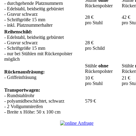
Stühle
ohne
Stühle
- durchgehende Platznummern
Rückenpolster
Rücken
- Edelstahl, beidseitig gebürstet
- Gravur schwarz
28 €
42 €
- Schriftgröße 15 mm
pro Stuhl
pro Stu
- inkl. Platznummerhalter
Reihenschild:
- Edelstahl, beidseitig gebürstet
- Gravur schwarz
28 €
- Schriftgröße 15 mm
pro Schild
- nur bei Stühlen mit Rückenpolster
möglich
Stühle
ohne
Stühle
Rückenpolster
Rücken
Rückenausfräsung:
- Griffeinfräsung
10 €
21 €
pro Stuhl
pro Stu
Transportwagen:
- Rundstahlrohr
- polyamidbeschichtet, schwarz
579 €
- 2 Vollgummireifen
- Breite x Höhe: 50 x 100 cm