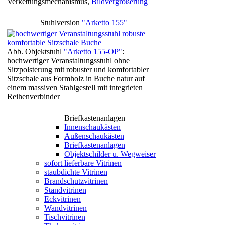
Verkettungsmechanismus,
Bildvergrößerung
Stuhlversion
"Arketto 155"
Abb. Objektstuhl
"Arketto 155-OP"
:
hochwertiger Veranstaltungsstuhl ohne
Sitzpolsterung mit robuster und komfortabler
Sitzschale aus Formholz in Buche natur auf
einem massiven Stahlgestell mit integrieten
Reihenverbinder
Briefkastenanlagen
Innenschaukästen
Außenschaukästen
Briefkastenanlagen
Objektschilder u. Wegweiser
sofort lieferbare Vitrinen
staubdichte Vitrinen
Brandschutzvitrinen
Standvitrinen
Eckvitrinen
Wandvitrinen
Tischvitrinen