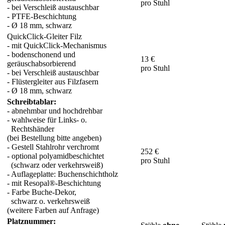
pro Stuhl
- bei Verschleiß austauschbar
- PTFE-Beschichtung
- Ø 18 mm, schwarz
QuickClick-Gleiter Filz
- mit QuickClick-Mechanismus
- bodenschonend und
13 €
geräuschabsorbierend
pro Stuhl
- bei Verschleiß austauschbar
- Flüstergleiter aus Filzfasern
- Ø 18 mm, schwarz
Schreibtablar:
- abnehmbar und hochdrehbar
- wahlweise für Links- o.
Rechtshänder
(bei Bestellung bitte angeben)
- Gestell Stahlrohr verchromt
252 €
- optional polyamidbeschichtet
pro Stuhl
(schwarz oder verkehrsweiß)
- Auflageplatte: Buchenschichtholz
- mit Resopal®-Beschichtung
- Farbe Buche-Dekor,
schwarz o. verkehrsweiß
(weitere Farben auf Anfrage)
Platznummer: