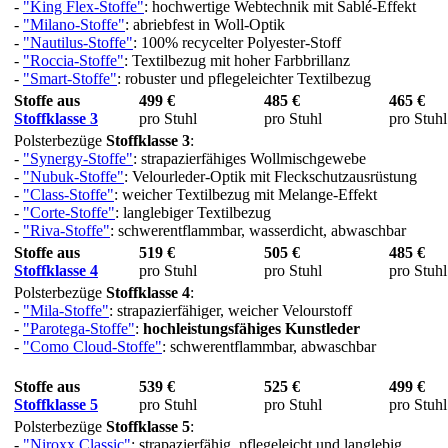
-
"King Flex-Stoffe"
: hochwertige Webtechnik mit Sablé-Effekt
-
"Milano-Stoffe"
: abriebfest in Woll-Optik
-
"Nautilus-Stoffe"
: 100% recycelter Polyester-Stoff
-
"Roccia-Stoffe"
: Textilbezug mit hoher Farbbrillanz
-
"Smart-Stoffe"
: robuster und pflegeleichter Textilbezug
Stoffe aus
499 €
485 €
465 €
Stoffklasse 3
pro Stuhl
pro Stuhl
pro Stuhl
Polsterbezüge
Stoffklasse 3
:
-
"Synergy-Stoffe"
: strapazierfähiges Wollmischgewebe
-
"Nubuk-Stoffe"
: Velourleder-Optik mit Fleckschutzausrüstung
-
"Class-Stoffe"
: weicher Textilbezug mit Melange-Effekt
-
"Corte-Stoffe"
: langlebiger Textilbezug
-
"Riva-Stoffe"
: schwerentflammbar, wasserdicht, abwaschbar
Stoffe aus
519 €
505 €
485 €
Stoffklasse 4
pro Stuhl
pro Stuhl
pro Stuhl
Polsterbezüge
Stoffklasse 4
:
-
"Mila-Stoffe"
: strapazierfähiger, weicher Velourstoff
-
"Parotega-Stoffe"
:
hochleistungsfähiges Kunstleder
-
"Como Cloud-Stoffe"
: schwerentflammbar, abwaschbar
Stoffe aus
539 €
525 €
499 €
Stoffklasse 5
pro Stuhl
pro Stuhl
pro Stuhl
Polsterbezüge
Stoffklasse 5
:
-
"Niroxx Classic"
: strapazierfähig, pflegeleicht und langlebig