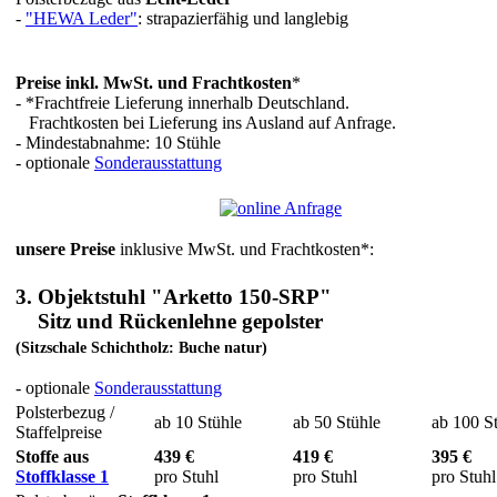
-
"HEWA Leder"
: strapazierfähig und langlebig
Preise inkl. MwSt. und Frachtkosten
*
- *Frachtfreie Lieferung innerhalb Deutschland.
Frachtkosten bei Lieferung ins Ausland auf Anfrage.
- Mindestabnahme: 10 Stühle
- optionale
Sonderausstattung
unsere Preise
inklusive MwSt. und Frachtkosten*:
3. Objektstuhl "Arketto 150-SRP"
Sitz und Rückenlehne gepolster
(Sitzschale Schichtholz: Buche natur)
- optionale
Sonderausstattung
Polsterbezug /
ab 10 Stühle
ab 50 Stühle
ab 100 S
Staffelpreise
Stoffe aus
439 €
419 €
395 €
Stoffklasse 1
pro Stuhl
pro Stuhl
pro Stuhl