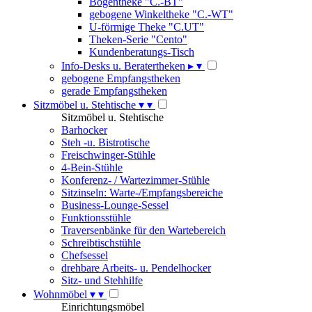
Bogentheke "C.-BT"
gebogene Winkeltheke "C.-WT"
U-förmige Theke "C.UT"
Theken-Serie "Cento"
Kundenberatungs-Tisch
Info-Desks u. Beratertheken
▸
▾
gebogene Empfangstheken
gerade Empfangstheken
Sitzmöbel u. Stehtische
▾
▾
Sitzmöbel u. Stehtische
Barhocker
Steh -u. Bistrotische
Freischwinger-Stühle
4-Bein-Stühle
Konferenz- / Wartezimmer-Stühle
Sitzinseln: Warte-/Empfangsbereiche
Business-Lounge-Sessel
Funktionsstühle
Traversenbänke für den Wartebereich
Schreibtischstühle
Chefsessel
drehbare Arbeits- u. Pendelhocker
Sitz- und Stehhilfe
Wohnmöbel
▾
▾
Einrichtungsmöbel