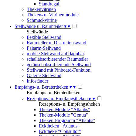
Standregal
Thekenvitrinen
Theken- u. Vitrinenmodule
Schmuckvitrine
Stellwände u. Raumteiler
▾
▾
Stellwände
flexible Stellwand
Raumteiler u. Diskretionswand
Faltarm-Sellwand
mobile Stellwand aufklappbar
schallabsorbierender Raumteiler
geräuschabsorbierende Stellwand
Stellwand mit Pinboard-Funktion
Galerie-Stellwand
Infoständer
Empfangs- u. Beratertheken
▾
▾
Empfangs- u. Beratertheken
Rezeptions- u. Empfangstheken
▸
▾
Rezeptions- u. Empfangstheken
Theken-Module "Atlantis"
Theken-Module "Genua"
Theken-Programm "Atlantis"
Ecktheken "Atlantis"
Ecktheke "Consultor"