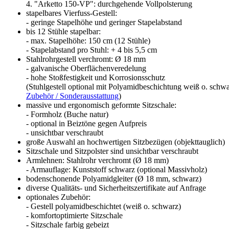
4. "Arketto 150-VP": durchgehende Vollpolsterung
stapelbares Vierfuss-Gestell:
- geringe Stapelhöhe und geringer Stapelabstand
bis 12 Stühle stapelbar:
- max. Stapelhöhe: 150 cm (12 Stühle)
- Stapelabstand pro Stuhl: + 4 bis 5,5 cm
Stahlrohrgestell verchromt: Ø 18 mm
- galvanische Oberflächenveredelung
- hohe Stoßfestigkeit und Korrosionsschutz
(Stuhlgestell optional mit Polyamidbeschichtung weiß o. schwa
Zubehör / Sonderausstattung
)
massive und ergonomisch geformte Sitzschale:
- Formholz (Buche natur)
- optional in Beiztöne gegen Aufpreis
- unsichtbar verschraubt
große Auswahl an hochwertigen Sitzbezügen (objekttauglich)
Sitzschale und Sitzpolster sind unsichtbar verschraubt
Armlehnen: Stahlrohr verchromt (Ø 18 mm)
- Armauflage: Kunststoff schwarz (optional Massivholz)
bodenschonende Polyamidgleiter (Ø 18 mm, schwarz)
diverse Qualitäts- und Sicherheitszertifikate auf Anfrage
optionales Zubehör:
- Gestell polyamidbeschichtet (weiß o. schwarz)
- komfortoptimierte Sitzschale
- Sitzschale farbig gebeizt