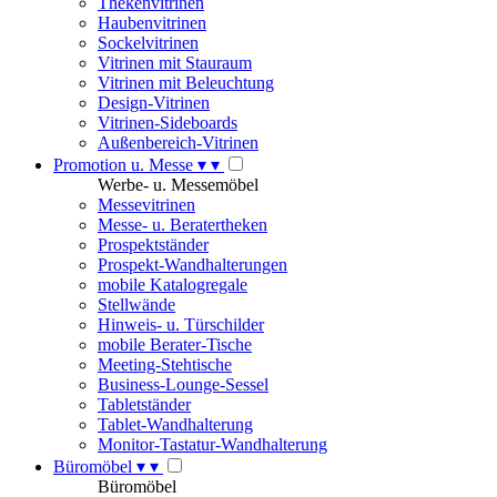
Thekenvitrinen
Haubenvitrinen
Sockelvitrinen
Vitrinen mit Stauraum
Vitrinen mit Beleuchtung
Design-Vitrinen
Vitrinen-Sideboards
Außenbereich-Vitrinen
Promotion u. Messe
▾
▾
Werbe- u. Messemöbel
Messevitrinen
Messe- u. Beratertheken
Prospektständer
Prospekt-Wandhalterungen
mobile Katalogregale
Stellwände
Hinweis- u. Türschilder
mobile Berater-Tische
Meeting-Stehtische
Business-Lounge-Sessel
Tabletständer
Tablet-Wandhalterung
Monitor-Tastatur-Wandhalterung
Büromöbel
▾
▾
Büromöbel