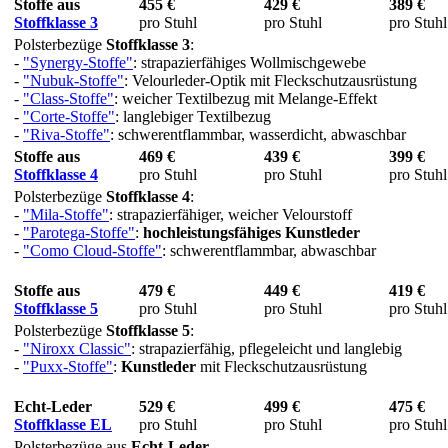
Stoffe aus
455 €
429 €
389 €
Stoffklasse 3
pro Stuhl
pro Stuhl
pro Stuhl
Polsterbezüge
Stoffklasse 3
:
-
"Synergy-Stoffe"
: strapazierfähiges Wollmischgewebe
-
"Nubuk-Stoffe"
: Velourleder-Optik mit Fleckschutzausrüstung
-
"Class-Stoffe"
: weicher Textilbezug mit Melange-Effekt
-
"Corte-Stoffe"
: langlebiger Textilbezug
-
"Riva-Stoffe"
: schwerentflammbar, wasserdicht, abwaschbar
Stoffe aus
469 €
439 €
399 €
Stoffklasse 4
pro Stuhl
pro Stuhl
pro Stuhl
Polsterbezüge
Stoffklasse 4
:
-
"Mila-Stoffe"
: strapazierfähiger, weicher Velourstoff
-
"Parotega-Stoffe"
:
hochleistungsfähiges Kunstleder
-
"Como Cloud-Stoffe"
: schwerentflammbar, abwaschbar
Stoffe aus
479 €
449 €
419 €
Stoffklasse 5
pro Stuhl
pro Stuhl
pro Stuhl
Polsterbezüge
Stoffklasse 5
:
-
"Niroxx Classic"
: strapazierfähig, pflegeleicht und langlebig
-
"Puxx-Stoffe"
:
Kunstleder
mit Fleckschutzausrüstung
Echt-Leder
529 €
499 €
475 €
Stoffklasse EL
pro Stuhl
pro Stuhl
pro Stuhl
Polsterbezüge aus
Echt-Leder