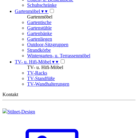
Schuhschränke
Gartenmöbel
▾
▾
Gartenmöbel
Gartentische
Gartenstühle
Gartenbänke
Gartenliegen
Outdoor-Sitzgruppen
Strandkörbe
Wintergarten- u. Terrassenmöbel
TV- u. Hifi-Möbel
▾
▾
TV- u. Hifi-Möbel
TV-Racks
TV-Standfüße
TV-Wandhalterungen
Kontakt
Stilnet-Design