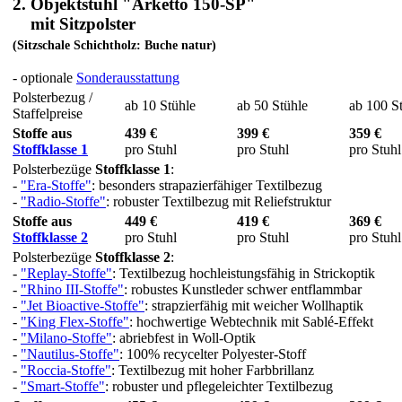
2. Objektstuhl "Arketto 150-SP"
mit Sitzpolster
(Sitzschale Schichtholz: Buche natur)
- optionale
Sonderausstattung
Polsterbezug /
ab 10 Stühle
ab 50 Stühle
ab 100 S
Staffelpreise
Stoffe aus
439 €
399 €
359 €
Stoffklasse 1
pro Stuhl
pro Stuhl
pro Stuhl
Polsterbezüge
Stoffklasse 1
:
-
"Era-Stoffe"
: besonders strapazierfähiger Textilbezug
-
"Radio-Stoffe"
: robuster Textilbezug mit Reliefstruktur
Stoffe aus
449 €
419 €
369 €
Stoffklasse 2
pro Stuhl
pro Stuhl
pro Stuhl
Polsterbezüge
Stoffklasse 2
:
-
"Replay-Stoffe"
: Textilbezug hochleistungsfähig in Strickoptik
-
"Rhino III-Stoffe"
: robustes Kunstleder schwer entflammbar
-
"Jet Bioactive-Stoffe"
: strapzierfähig mit weicher Wollhaptik
-
"King Flex-Stoffe"
: hochwertige Webtechnik mit Sablé-Effekt
-
"Milano-Stoffe"
: abriebfest in Woll-Optik
-
"Nautilus-Stoffe"
: 100% recycelter Polyester-Stoff
-
"Roccia-Stoffe"
: Textilbezug mit hoher Farbbrillanz
-
"Smart-Stoffe"
: robuster und pflegeleichter Textilbezug