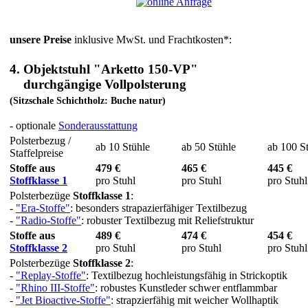
unsere Preise
inklusive MwSt. und Frachtkosten*:
4. Objektstuhl "Arketto 150-VP"
durchgängige Vollpolsterung
(Sitzschale Schichtholz: Buche natur)
- optionale
Sonderausstattung
Polsterbezug /
ab 10 Stühle
ab 50 Stühle
ab 100 S
Staffelpreise
Stoffe aus
479 €
465 €
445 €
Stoffklasse 1
pro Stuhl
pro Stuhl
pro Stuhl
Polsterbezüge
Stoffklasse 1
:
-
"Era-Stoffe"
: besonders strapazierfähiger Textilbezug
-
"Radio-Stoffe"
: robuster Textilbezug mit Reliefstruktur
Stoffe aus
489 €
474 €
454 €
Stoffklasse 2
pro Stuhl
pro Stuhl
pro Stuhl
Polsterbezüge
Stoffklasse 2
:
-
"Replay-Stoffe"
: Textilbezug hochleistungsfähig in Strickoptik
-
"Rhino III-Stoffe"
: robustes Kunstleder schwer entflammbar
-
"Jet Bioactive-Stoffe"
: strapzierfähig mit weicher Wollhaptik