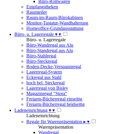
Büro-Rollwagen
Empfangstheken
Raumteiler
Raum-im-Raum-Bürokabinen
Monitor-Tastatur-Wandhalterung
Homeoffice-Grundausstattung
Büro- u. Lagerregale
▾
▾
Büro- u. Lagerregale
Büro-Wandregal aus Alu
Büro-Standregal aus Alu
Büro-Stahlregal
Büro-Steckregal
Boden-Decke-Verspannregal
Lagerregal-System
Eckregal aus Stahl
hoch bel. Steckregal
Lagerregal von Bisley
Magazinregal "Stora"
Freiarm-Bücherregal einseitig
Freiarm-Bücherregal beidseitig
Ladeneinrichtung
▾
▾
Ladeneinrichtung
Regale für Warenpräsentation
▸
▾
Warenpräsentation
Wandregal