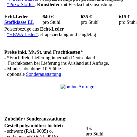
-
"Puxx-Stoffe"
:
Kunstleder
mit Fleckschutzausrüstung
Echt-Leder
649 €
635 €
615 €
Stoffklasse EL
pro Stuhl
pro Stuhl
pro Stuhl
Polsterbezüge aus
Echt-Leder
-
"HEWA Leder"
: strapazierfähig und langlebig
Preise inkl. MwSt. und Frachtkosten
*
- *Frachtfreie Lieferung innerhalb Deutschland.
Frachtkosten bei Lieferung ins Ausland auf Anfrage.
- Mindestabnahme: 10 Stühle
- optionale
Sonderausstattung
Zubehör / Sonderausstattung
:
Gestell polyamidbeschichtet:
4 €
- schwarz (RAL 9005) o.
pro Stuhl
verkehrsweiß (RAL 9016)