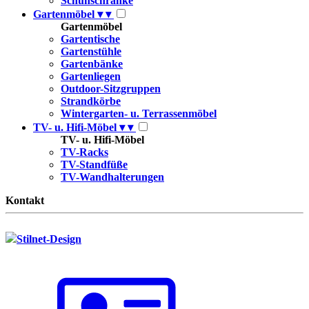
Schuhschränke
Gartenmöbel
▾
▾
Gartenmöbel
Gartentische
Gartenstühle
Gartenbänke
Gartenliegen
Outdoor-Sitzgruppen
Strandkörbe
Wintergarten- u. Terrassenmöbel
TV- u. Hifi-Möbel
▾
▾
TV- u. Hifi-Möbel
TV-Racks
TV-Standfüße
TV-Wandhalterungen
Kontakt
Stilnet-Design