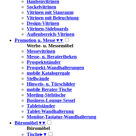
Haubenvitrinen
Sockelvitrinen
Vitrinen mit Stauraum
Vitrinen mit Beleuchtung
Design-Vitrinen
Vitrinen-Sideboards
Außenbereich-Vitrinen
Promotion u. Messe
▾
▾
Werbe- u. Messemöbel
Messevitrinen
Messe- u. Beratertheken
Prospektständer
Prospekt-Wandhalterungen
mobile Katalogregale
Stellwände
Hinweis- u. Türschilder
mobile Berater-Tische
Meeting-Stehtische
Business-Lounge-Sessel
Tabletständer
Tablet-Wandhalterung
Monitor-Tastatur-Wandhalterung
Büromöbel
▾
▾
Büromöbel
Tische
▸
▾