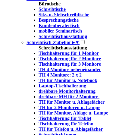
Bürotische
Schreibtische
Sitz- u. Stehschreibtische
Besprechungstische
Kundenberatertisch
mobiler Seminartisch
Schreibtischausstattung
Schreibtisch-Zubehör
▸
▾
Schreibtischausstattung
Tischhalterung für 1 Monitor
Tischhalterung für 2 Monitore
Tischhalterung für 3 Monitore
TH 4 Monitore nebeneinander
TH 4 Monitore: 2 x 2
TH für Monitor u. Notebook
Laptop-Tischhalterung
drehbare Monitorhalterung
drehbare MH für 2 Monitore
TH für Monitor u. Ablagefächer
TH für 2 Monitoren u. Lampe
TH für Monitor, Ablage u. Lampe
Tischhalterung für Tablet
Tischhalterung für Telefon
TH für Telefon u. Ablagefächer
Schreibtischlampe