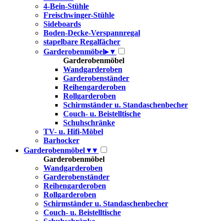
4-Bein-Stühle
Freischwinger-Stühle
Sideboards
Boden-Decke-Verspannregal
stapelbare Regalfächer
Garderobenmöbel
▸
▾
Garderobenmöbel
Wandgarderoben
Garderobenständer
Reihengarderoben
Rollgarderoben
Schirmständer u. Standaschenbecher
Couch- u. Beistelltische
Schuhschränke
TV- u. Hifi-Möbel
Barhocker
Garderobenmöbel
▾
▾
Garderobenmöbel
Wandgarderoben
Garderobenständer
Reihengarderoben
Rollgarderoben
Schirmständer u. Standaschenbecher
Couch- u. Beistelltische