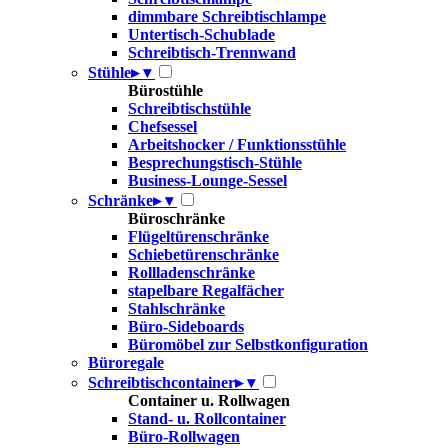
dimmbare Schreibtischlampe
Untertisch-Schublade
Schreibtisch-Trennwand
Stühle
▸
▾
Bürostühle
Schreibtischstühle
Chefsessel
Arbeitshocker / Funktionsstühle
Besprechungstisch-Stühle
Business-Lounge-Sessel
Schränke
▸
▾
Büroschränke
Flügeltürenschränke
Schiebetürenschränke
Rollladenschränke
stapelbare Regalfächer
Stahlschränke
Büro-Sideboards
Büromöbel zur Selbstkonfiguration
Büroregale
Schreibtischcontainer
▸
▾
Container u. Rollwagen
Stand- u. Rollcontainer
Büro-Rollwagen