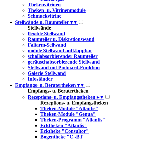
Thekenvitrinen
Theken- u. Vitrinenmodule
Schmuckvitrine
Stellwände u. Raumteiler
▾
▾
Stellwände
flexible Stellwand
Raumteiler u. Diskretionswand
Faltarm-Sellwand
mobile Stellwand aufklappbar
schallabsorbierender Raumteiler
geräuschabsorbierende Stellwand
Stellwand mit Pinboard-Funktion
Galerie-Stellwand
Infoständer
Empfangs- u. Beratertheken
▾
▾
Empfangs- u. Beratertheken
Rezeptions- u. Empfangstheken
▸
▾
Rezeptions- u. Empfangstheken
Theken-Module "Atlantis"
Theken-Module "Genua"
Theken-Programm "Atlantis"
Ecktheken "Atlantis"
Ecktheke "Consultor"
Bogentheke "C.-BT"