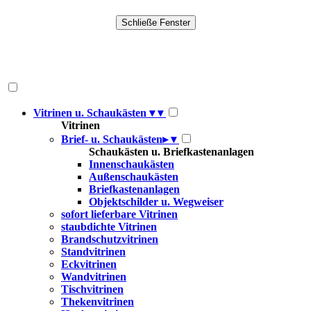
Vitrinen u. Schaukästen
▾
▾
Vitrinen
Brief- u. Schaukästen
▸
▾
Schaukästen u. Briefkastenanlagen
Innenschaukästen
Außenschaukästen
Briefkastenanlagen
Objektschilder u. Wegweiser
sofort lieferbare Vitrinen
staubdichte Vitrinen
Brandschutzvitrinen
Standvitrinen
Eckvitrinen
Wandvitrinen
Tischvitrinen
Thekenvitrinen