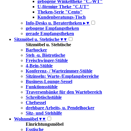
gebogene Winkeltheke "C.-WT"
U-förmige Theke "C.UT"
Theken-Serie "Cento"
Kundenberatungs-Tisch
Info-Desks u. Beratertheken
▸
▾
gebogene Empfangstheken
gerade Empfangstheken
Sitzmöbel u. Stehtische
▾
▾
Sitzmöbel u. Stehtische
Barhocker
Steh -u. Bistrotische
Freischwinger-Stühle
4-Bein-Stühle
Konferenz- / Wartezimmer-Stühle
Sitzinseln: Warte-/Empfangsbereiche
Business-Lounge-Sessel
Funktionsstühle
Traversenbänke für den Wartebereich
Schreibtischstühle
Chefsessel
drehbare Arbeits- u. Pendelhocker
Sitz- und Stehhilfe
Wohnmöbel
▾
▾
Einrichtungsmöbel
Esstische