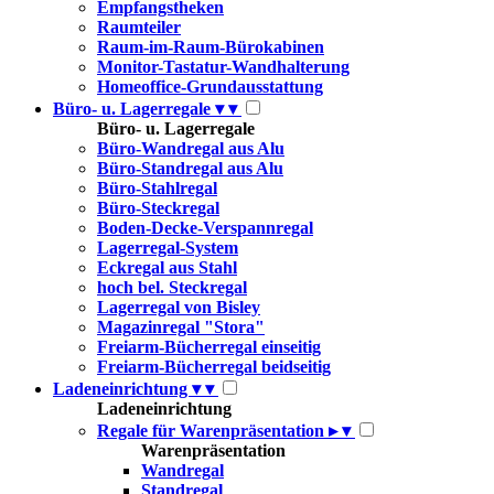
Empfangstheken
Raumteiler
Raum-im-Raum-Bürokabinen
Monitor-Tastatur-Wandhalterung
Homeoffice-Grundausstattung
Büro- u. Lagerregale
▾
▾
Büro- u. Lagerregale
Büro-Wandregal aus Alu
Büro-Standregal aus Alu
Büro-Stahlregal
Büro-Steckregal
Boden-Decke-Verspannregal
Lagerregal-System
Eckregal aus Stahl
hoch bel. Steckregal
Lagerregal von Bisley
Magazinregal "Stora"
Freiarm-Bücherregal einseitig
Freiarm-Bücherregal beidseitig
Ladeneinrichtung
▾
▾
Ladeneinrichtung
Regale für Warenpräsentation
▸
▾
Warenpräsentation
Wandregal
Standregal