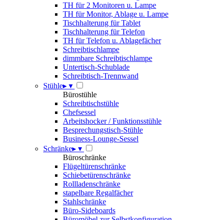
TH für 2 Monitoren u. Lampe
TH für Monitor, Ablage u. Lampe
Tischhalterung für Tablet
Tischhalterung für Telefon
TH für Telefon u. Ablagefächer
Schreibtischlampe
dimmbare Schreibtischlampe
Untertisch-Schublade
Schreibtisch-Trennwand
Stühle
▸
▾
Bürostühle
Schreibtischstühle
Chefsessel
Arbeitshocker / Funktionsstühle
Besprechungstisch-Stühle
Business-Lounge-Sessel
Schränke
▸
▾
Büroschränke
Flügeltürenschränke
Schiebetürenschränke
Rollladenschränke
stapelbare Regalfächer
Stahlschränke
Büro-Sideboards
Büromöbel zur Selbstkonfiguration