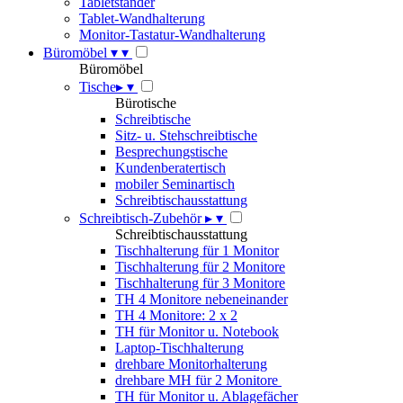
Tabletständer
Tablet-Wandhalterung
Monitor-Tastatur-Wandhalterung
Büromöbel
▾
▾
Büromöbel
Tische
▸
▾
Bürotische
Schreibtische
Sitz- u. Stehschreibtische
Besprechungstische
Kundenberatertisch
mobiler Seminartisch
Schreibtischausstattung
Schreibtisch-Zubehör
▸
▾
Schreibtischausstattung
Tischhalterung für 1 Monitor
Tischhalterung für 2 Monitore
Tischhalterung für 3 Monitore
TH 4 Monitore nebeneinander
TH 4 Monitore: 2 x 2
TH für Monitor u. Notebook
Laptop-Tischhalterung
drehbare Monitorhalterung
drehbare MH für 2 Monitore
TH für Monitor u. Ablagefächer