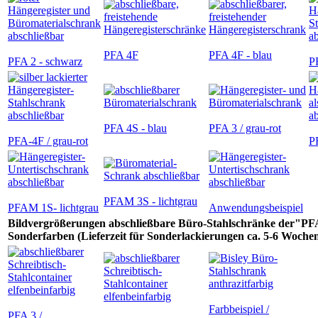
PFA 4F
PFA 4F - blau
PFA 2 - schwarz
PF
PFA 4S - blau
PFA 3 / grau-rot
PFA-4F / grau-rot
PF
PFAM 3S - lichtgrau
PFAM 1S- lichtgrau
Anwendungsbeispiel
Bildvergrößerungen abschließbare Büro-Stahlschränke der"PFA
Sonderfarben (Lieferzeit für Sonderlackierungen ca. 5-6 Woche
Farbbeispiel /
PFA 3 /