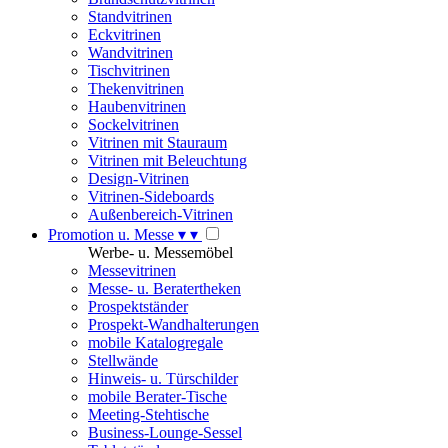
Standvitrinen
Eckvitrinen
Wandvitrinen
Tischvitrinen
Thekenvitrinen
Haubenvitrinen
Sockelvitrinen
Vitrinen mit Stauraum
Vitrinen mit Beleuchtung
Design-Vitrinen
Vitrinen-Sideboards
Außenbereich-Vitrinen
Promotion u. Messe
▾
▾
Werbe- u. Messemöbel
Messevitrinen
Messe- u. Beratertheken
Prospektständer
Prospekt-Wandhalterungen
mobile Katalogregale
Stellwände
Hinweis- u. Türschilder
mobile Berater-Tische
Meeting-Stehtische
Business-Lounge-Sessel