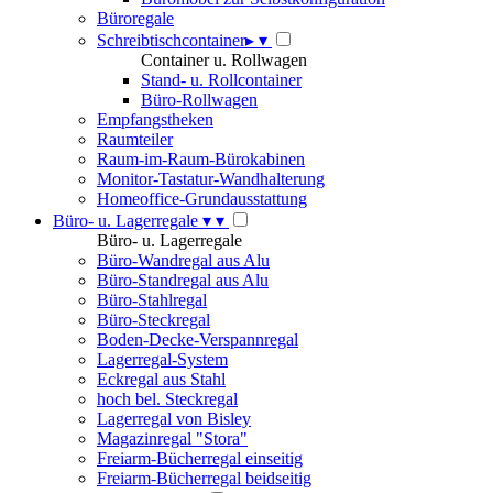
Büroregale
Schreibtischcontainer
▸
▾
Container u. Rollwagen
Stand- u. Rollcontainer
Büro-Rollwagen
Empfangstheken
Raumteiler
Raum-im-Raum-Bürokabinen
Monitor-Tastatur-Wandhalterung
Homeoffice-Grundausstattung
Büro- u. Lagerregale
▾
▾
Büro- u. Lagerregale
Büro-Wandregal aus Alu
Büro-Standregal aus Alu
Büro-Stahlregal
Büro-Steckregal
Boden-Decke-Verspannregal
Lagerregal-System
Eckregal aus Stahl
hoch bel. Steckregal
Lagerregal von Bisley
Magazinregal "Stora"
Freiarm-Bücherregal einseitig
Freiarm-Bücherregal beidseitig