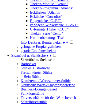
Theken-Module "Genua"
Theken-Programm "Atlantis"
Ecktheken "Atlantis"
Ecktheke "Consultor"
Bogentheke "C.-BT"
gebogene Winkeltheke "C.-WT"
U-förmige Theke "C.UT"
Theken-Serie "Cento"
Kundenberatungs-Tisch
Info-Desks u. Beratertheken
▸
▾
gebogene Empfangstheken
gerade Empfangstheken
Sitzmöbel u. Stehtische
▾
▾
Sitzmöbel u. Stehtische
Barhocker
Steh -u. Bistrotische
Freischwinger-Stühle
4-Bein-Stühle
Konferenz- / Wartezimmer-Stühle
Sitzinseln: Warte-/Empfangsbereiche
Business-Lounge-Sessel
Funktionsstühle
Traversenbänke für den Wartebereich
Schreibtischstühle