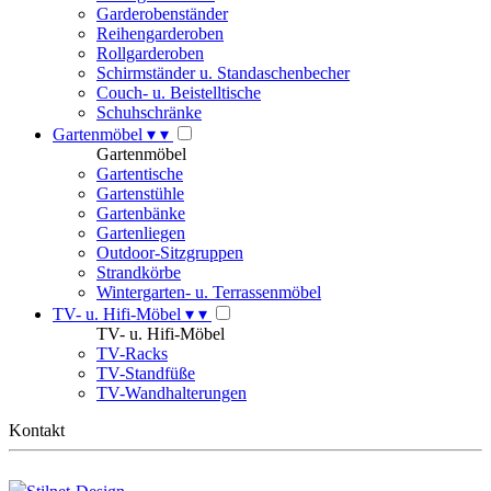
Garderobenständer
Reihengarderoben
Rollgarderoben
Schirmständer u. Standaschenbecher
Couch- u. Beistelltische
Schuhschränke
Gartenmöbel
▾
▾
Gartenmöbel
Gartentische
Gartenstühle
Gartenbänke
Gartenliegen
Outdoor-Sitzgruppen
Strandkörbe
Wintergarten- u. Terrassenmöbel
TV- u. Hifi-Möbel
▾
▾
TV- u. Hifi-Möbel
TV-Racks
TV-Standfüße
TV-Wandhalterungen
Kontakt