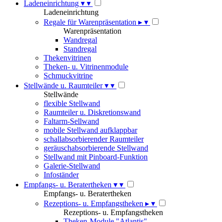
Ladeneinrichtung
▾
▾
Ladeneinrichtung
Regale für Warenpräsentation
▸
▾
Warenpräsentation
Wandregal
Standregal
Thekenvitrinen
Theken- u. Vitrinenmodule
Schmuckvitrine
Stellwände u. Raumteiler
▾
▾
Stellwände
flexible Stellwand
Raumteiler u. Diskretionswand
Faltarm-Sellwand
mobile Stellwand aufklappbar
schallabsorbierender Raumteiler
geräuschabsorbierende Stellwand
Stellwand mit Pinboard-Funktion
Galerie-Stellwand
Infoständer
Empfangs- u. Beratertheken
▾
▾
Empfangs- u. Beratertheken
Rezeptions- u. Empfangstheken
▸
▾
Rezeptions- u. Empfangstheken
Theken-Module "Atlantis"