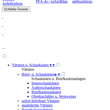
PFA-4s / oxfordblau
anthrazitgrau
hellelfenbein
-
-
-
...
Vitrinen u. Schaukästen
▾
▾
Vitrinen
Brief- u. Schaukästen
▸
▾
Schaukästen u. Briefkastenanlagen
Innenschaukästen
Außenschaukästen
Briefkastenanlagen
Objektschilder u. Wegweiser
sofort lieferbare Vitrinen
staubdichte Vitrinen
Brandschutzvitrinen