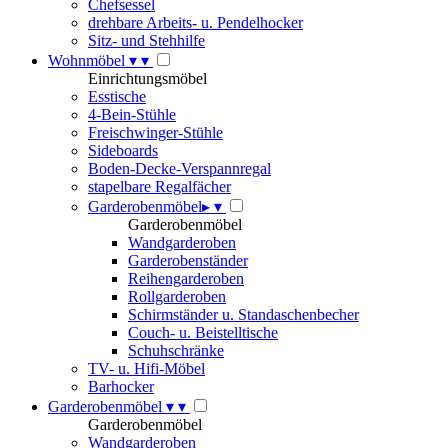
Chefsessel
drehbare Arbeits- u. Pendelhocker
Sitz- und Stehhilfe
Wohnmöbel
▾
▾
Einrichtungsmöbel
Esstische
4-Bein-Stühle
Freischwinger-Stühle
Sideboards
Boden-Decke-Verspannregal
stapelbare Regalfächer
Garderobenmöbel
▸
▾
Garderobenmöbel
Wandgarderoben
Garderobenständer
Reihengarderoben
Rollgarderoben
Schirmständer u. Standaschenbecher
Couch- u. Beistelltische
Schuhschränke
TV- u. Hifi-Möbel
Barhocker
Garderobenmöbel
▾
▾
Garderobenmöbel
Wandgarderoben