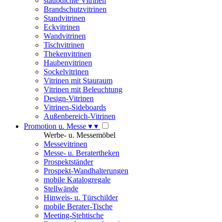
staubdichte Vitrinen
Brandschutzvitrinen
Standvitrinen
Eckvitrinen
Wandvitrinen
Tischvitrinen
Thekenvitrinen
Haubenvitrinen
Sockelvitrinen
Vitrinen mit Stauraum
Vitrinen mit Beleuchtung
Design-Vitrinen
Vitrinen-Sideboards
Außenbereich-Vitrinen
Promotion u. Messe
▾
▾
Werbe- u. Messemöbel
Messevitrinen
Messe- u. Beratertheken
Prospektständer
Prospekt-Wandhalterungen
mobile Katalogregale
Stellwände
Hinweis- u. Türschilder
mobile Berater-Tische
Meeting-Stehtische