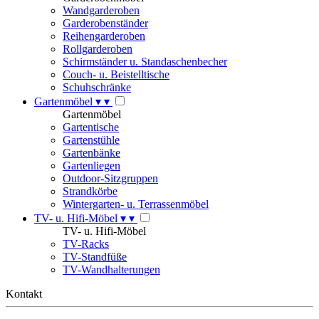
Wandgarderoben
Garderobenständer
Reihengarderoben
Rollgarderoben
Schirmständer u. Standaschenbecher
Couch- u. Beistelltische
Schuhschränke
Gartenmöbel
▾
▾
Gartenmöbel
Gartentische
Gartenstühle
Gartenbänke
Gartenliegen
Outdoor-Sitzgruppen
Strandkörbe
Wintergarten- u. Terrassenmöbel
TV- u. Hifi-Möbel
▾
▾
TV- u. Hifi-Möbel
TV-Racks
TV-Standfüße
TV-Wandhalterungen
Kontakt