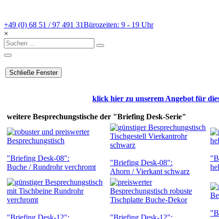
+49 (0) 68 51 / 97 491 31
Bürozeiten: 9 - 19 Uhr
×
klick hier zu unserem Angebot für di
weitere Besprechungstische der "Briefing Desk-Serie"
"Briefing Desk-08":
"B
"Briefing Desk-08":
Buche / Rundrohr verchromt
he
Ahorn / Vierkant schwarz
"B
"Briefing Desk-12":
"Briefing Desk-12":