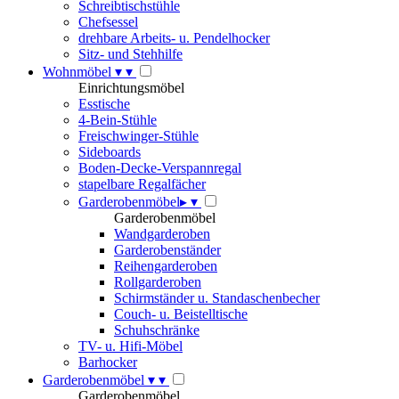
Schreibtischstühle
Chefsessel
drehbare Arbeits- u. Pendelhocker
Sitz- und Stehhilfe
Wohnmöbel
▾
▾
Einrichtungsmöbel
Esstische
4-Bein-Stühle
Freischwinger-Stühle
Sideboards
Boden-Decke-Verspannregal
stapelbare Regalfächer
Garderobenmöbel
▸
▾
Garderobenmöbel
Wandgarderoben
Garderobenständer
Reihengarderoben
Rollgarderoben
Schirmständer u. Standaschenbecher
Couch- u. Beistelltische
Schuhschränke
TV- u. Hifi-Möbel
Barhocker
Garderobenmöbel
▾
▾
Garderobenmöbel