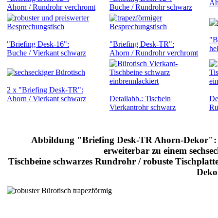
Ah
Ahorn / Rundrohr verchromt
Buche / Rundrohr schwarz
"B
"Briefing Desk-16":
"Briefing Desk-TR":
he
Buche / Vierkant schwarz
Ahorn / Rundrohr verchromt
2 x "Briefing Desk-TR":
Ahorn / Vierkant schwarz
Detailabb.: Tiscbein
De
Vierkantrohr schwarz
Ru
Abbildung "Briefing Desk-TR Ahorn-Dekor": t
erweiterbar zu einem sechse
Tischbeine schwarzes Rundrohr / robuste Tischplatt
Deko