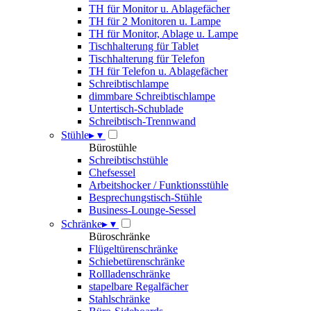
TH für Monitor u. Ablagefächer
TH für 2 Monitoren u. Lampe
TH für Monitor, Ablage u. Lampe
Tischhalterung für Tablet
Tischhalterung für Telefon
TH für Telefon u. Ablagefächer
Schreibtischlampe
dimmbare Schreibtischlampe
Untertisch-Schublade
Schreibtisch-Trennwand
Stühle
▸
▾
Bürostühle
Schreibtischstühle
Chefsessel
Arbeitshocker / Funktionsstühle
Besprechungstisch-Stühle
Business-Lounge-Sessel
Schränke
▸
▾
Büroschränke
Flügeltürenschränke
Schiebetürenschränke
Rollladenschränke
stapelbare Regalfächer
Stahlschränke