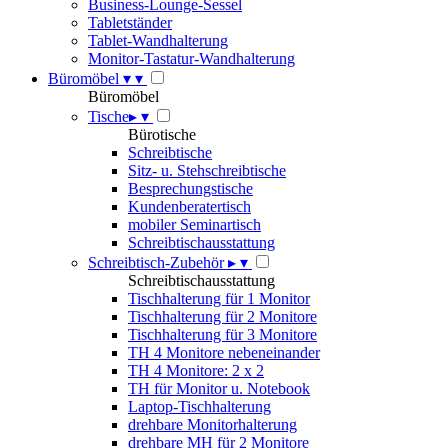
Business-Lounge-Sessel
Tabletständer
Tablet-Wandhalterung
Monitor-Tastatur-Wandhalterung
Büromöbel
▾
▾
Büromöbel
Tische
▸
▾
Bürotische
Schreibtische
Sitz- u. Stehschreibtische
Besprechungstische
Kundenberatertisch
mobiler Seminartisch
Schreibtischausstattung
Schreibtisch-Zubehör
▸
▾
Schreibtischausstattung
Tischhalterung für 1 Monitor
Tischhalterung für 2 Monitore
Tischhalterung für 3 Monitore
TH 4 Monitore nebeneinander
TH 4 Monitore: 2 x 2
TH für Monitor u. Notebook
Laptop-Tischhalterung
drehbare Monitorhalterung
drehbare MH für 2 Monitore