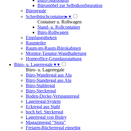
Büro-Sideboards
Büromöbel zur Selbstkonfiguration
Büroregale
Schreibtischcontainer
▸
▾
Container u. Rollwagen
Stand- u. Rollcontainer
Büro-Rollwagen
Empfangstheken
Raumteiler
Raum-im-Raum-Bürokabinen
Monitor-Tastatur-Wandhalterung
Homeoffice-Grundausstattung
Büro- u. Lagerregale
▾
▾
Büro- u. Lagerregale
Büro-Wandregal aus Alu
Büro-Standregal aus Alu
Büro-Stahlregal
Büro-Steckregal
Boden-Decke-Verspannregal
Lagerregal-System
Eckregal aus Stahl
hoch bel. Steckregal
Lagerregal von Bisley
Magazinregal "Stora"
Freiarm-Bücherregal einseitig