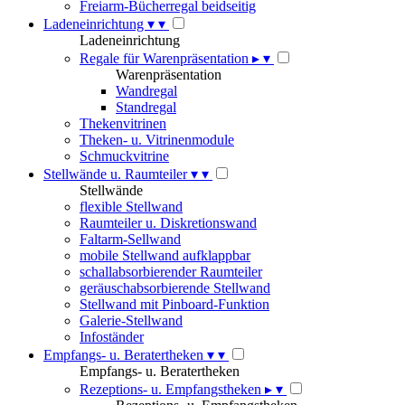
Freiarm-Bücherregal beidseitig
Ladeneinrichtung
▾
▾
Ladeneinrichtung
Regale für Warenpräsentation
▸
▾
Warenpräsentation
Wandregal
Standregal
Thekenvitrinen
Theken- u. Vitrinenmodule
Schmuckvitrine
Stellwände u. Raumteiler
▾
▾
Stellwände
flexible Stellwand
Raumteiler u. Diskretionswand
Faltarm-Sellwand
mobile Stellwand aufklappbar
schallabsorbierender Raumteiler
geräuschabsorbierende Stellwand
Stellwand mit Pinboard-Funktion
Galerie-Stellwand
Infoständer
Empfangs- u. Beratertheken
▾
▾
Empfangs- u. Beratertheken
Rezeptions- u. Empfangstheken
▸
▾