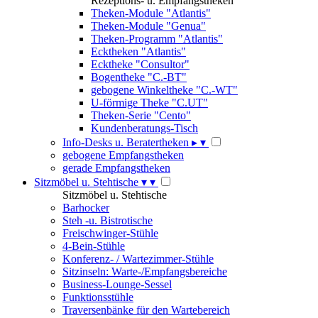
Rezeptions- u. Empfangstheken
Theken-Module "Atlantis"
Theken-Module "Genua"
Theken-Programm "Atlantis"
Ecktheken "Atlantis"
Ecktheke "Consultor"
Bogentheke "C.-BT"
gebogene Winkeltheke "C.-WT"
U-förmige Theke "C.UT"
Theken-Serie "Cento"
Kundenberatungs-Tisch
Info-Desks u. Beratertheken
▸
▾
gebogene Empfangstheken
gerade Empfangstheken
Sitzmöbel u. Stehtische
▾
▾
Sitzmöbel u. Stehtische
Barhocker
Steh -u. Bistrotische
Freischwinger-Stühle
4-Bein-Stühle
Konferenz- / Wartezimmer-Stühle
Sitzinseln: Warte-/Empfangsbereiche
Business-Lounge-Sessel
Funktionsstühle
Traversenbänke für den Wartebereich