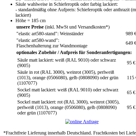
Säule wahlweise in Schieferoptik oder farbig lackiert:
- standardmäßig ohne Aufpreis: Schieferoptik oder anthrazit (m
lackiert)
Höhe = 185 cm
unsere Preise
(inkl. MwSt und Versandkosten*)
"elastic art580-stand": Weinständer
989 
"elastic art580-wand":
649 
Flaschenhalterung zur Wandmontage
optionales Zubehör / Aufpreis für Sonderanfertigungen:
Säule matt lackiert: weiß (RAL 9010) oder schwarz
95 €
(9005)
Säule in rot (RAL 3000), weinrot (3005), perlweiß
(1013), orange (0506080), gelb (0808090) oder grün
115 
(1107077)
Sockel matt lackiert: weiß (RAL 9010) oder schwarz
65 €
(9005)
Sockel matt lackiert: rot (RAL 3000), weinrot (3005),
perlweiß (1013), orange (0506080), gelb (0808090)
95 €
oder grün (1107077)
*Frachtfreie Lieferung innerhalb Deutschland. Frachtkosten bei Lief