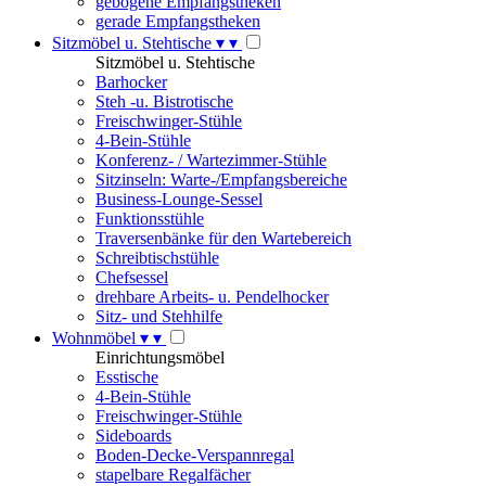
gebogene Empfangstheken
gerade Empfangstheken
Sitzmöbel u. Stehtische
▾
▾
Sitzmöbel u. Stehtische
Barhocker
Steh -u. Bistrotische
Freischwinger-Stühle
4-Bein-Stühle
Konferenz- / Wartezimmer-Stühle
Sitzinseln: Warte-/Empfangsbereiche
Business-Lounge-Sessel
Funktionsstühle
Traversenbänke für den Wartebereich
Schreibtischstühle
Chefsessel
drehbare Arbeits- u. Pendelhocker
Sitz- und Stehhilfe
Wohnmöbel
▾
▾
Einrichtungsmöbel
Esstische
4-Bein-Stühle
Freischwinger-Stühle
Sideboards
Boden-Decke-Verspannregal
stapelbare Regalfächer