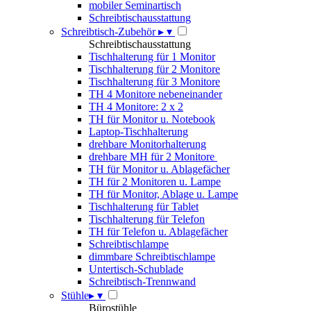
mobiler Seminartisch
Schreibtischausstattung
Schreibtisch-Zubehör
▸
▾
Schreibtischausstattung
Tischhalterung für 1 Monitor
Tischhalterung für 2 Monitore
Tischhalterung für 3 Monitore
TH 4 Monitore nebeneinander
TH 4 Monitore: 2 x 2
TH für Monitor u. Notebook
Laptop-Tischhalterung
drehbare Monitorhalterung
drehbare MH für 2 Monitore
TH für Monitor u. Ablagefächer
TH für 2 Monitoren u. Lampe
TH für Monitor, Ablage u. Lampe
Tischhalterung für Tablet
Tischhalterung für Telefon
TH für Telefon u. Ablagefächer
Schreibtischlampe
dimmbare Schreibtischlampe
Untertisch-Schublade
Schreibtisch-Trennwand
Stühle
▸
▾
Bürostühle