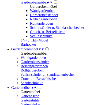
Garderobenmöbel
▸
▾
Garderobenmöbel
Wandgarderoben
Garderobenständer
Reihengarderoben
Rollgarderoben
Schirmständer u. Standaschenbecher
Couch- u. Beistelltische
Schuhschränke
TV- u. Hifi-Möbel
Barhocker
Garderobenmöbel
▾
▾
Garderobenmöbel
Wandgarderoben
Garderobenständer
Reihengarderoben
Rollgarderoben
Schirmständer u. Standaschenbecher
Couch- u. Beistelltische
Schuhschränke
Gartenmöbel
▾
▾
Gartenmöbel
Gartentische
Gartenstühle
Gartenbänke