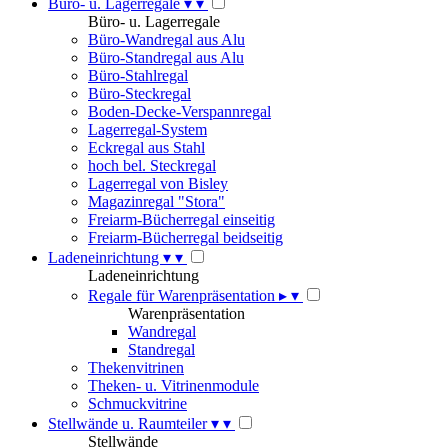
Büro- u. Lagerregale
▾
▾
Büro- u. Lagerregale
Büro-Wandregal aus Alu
Büro-Standregal aus Alu
Büro-Stahlregal
Büro-Steckregal
Boden-Decke-Verspannregal
Lagerregal-System
Eckregal aus Stahl
hoch bel. Steckregal
Lagerregal von Bisley
Magazinregal "Stora"
Freiarm-Bücherregal einseitig
Freiarm-Bücherregal beidseitig
Ladeneinrichtung
▾
▾
Ladeneinrichtung
Regale für Warenpräsentation
▸
▾
Warenpräsentation
Wandregal
Standregal
Thekenvitrinen
Theken- u. Vitrinenmodule
Schmuckvitrine
Stellwände u. Raumteiler
▾
▾
Stellwände