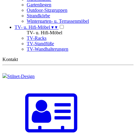
Gartenliegen
Outdoor-Sitzgruppen
Strandkörbe
Wintergarten- u. Terrassenmöbel
TV- u. Hifi-Möbel
▾
▾
TV- u. Hifi-Möbel
TV-Racks
TV-Standfüße
TV-Wandhalterungen
Kontakt
Stilnet-Design