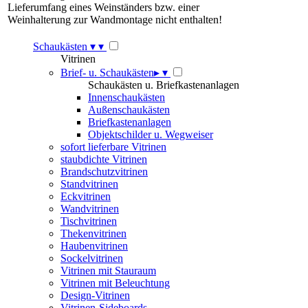
Lieferumfang eines Weinständers bzw. einer
Weinhalterung zur Wandmontage nicht enthalten!
Schaukästen
▾
▾
Vitrinen
Brief- u. Schaukästen
▸
▾
Schaukästen u. Briefkastenanlagen
Innenschaukästen
Außenschaukästen
Briefkastenanlagen
Objektschilder u. Wegweiser
sofort lieferbare Vitrinen
staubdichte Vitrinen
Brandschutzvitrinen
Standvitrinen
Eckvitrinen
Wandvitrinen
Tischvitrinen
Thekenvitrinen
Haubenvitrinen
Sockelvitrinen
Vitrinen mit Stauraum
Vitrinen mit Beleuchtung
Design-Vitrinen
Vitrinen-Sideboards