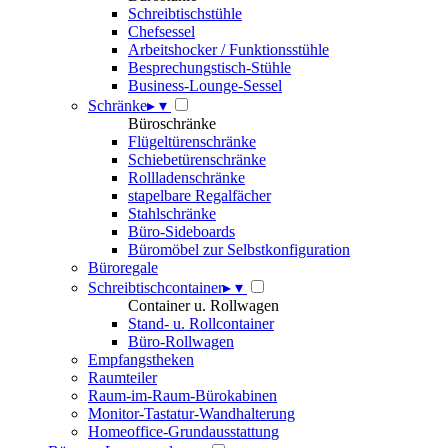
Schreibtischstühle
Chefsessel
Arbeitshocker / Funktionsstühle
Besprechungstisch-Stühle
Business-Lounge-Sessel
Schränke
▸
▾
Büroschränke
Flügeltürenschränke
Schiebetürenschränke
Rollladenschränke
stapelbare Regalfächer
Stahlschränke
Büro-Sideboards
Büromöbel zur Selbstkonfiguration
Büroregale
Schreibtischcontainer
▸
▾
Container u. Rollwagen
Stand- u. Rollcontainer
Büro-Rollwagen
Empfangstheken
Raumteiler
Raum-im-Raum-Bürokabinen
Monitor-Tastatur-Wandhalterung
Homeoffice-Grundausstattung