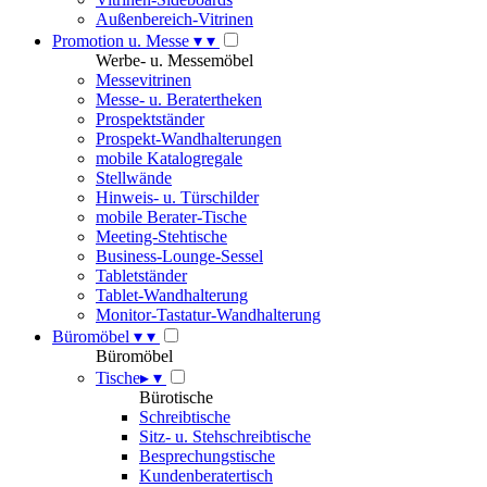
Außenbereich-Vitrinen
Promotion u. Messe
▾
▾
Werbe- u. Messemöbel
Messevitrinen
Messe- u. Beratertheken
Prospektständer
Prospekt-Wandhalterungen
mobile Katalogregale
Stellwände
Hinweis- u. Türschilder
mobile Berater-Tische
Meeting-Stehtische
Business-Lounge-Sessel
Tabletständer
Tablet-Wandhalterung
Monitor-Tastatur-Wandhalterung
Büromöbel
▾
▾
Büromöbel
Tische
▸
▾
Bürotische
Schreibtische
Sitz- u. Stehschreibtische
Besprechungstische
Kundenberatertisch