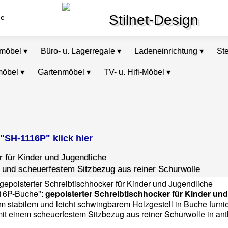
Stilnet-Design
de
omöbel
▾
Büro- u. Lagerregale
▾
Ladeneinrichtung
▾
St
möbel
▾
Gartenmöbel
▾
TV- u. Hifi-Möbel
▾
 "SH-1116P" klick hier
r für Kinder und Jugendliche
l und scheuerfestem Sitzbezug aus reiner Schurwolle
16P-Buche":
gepolsterter Schreibtischhocker für Kinder un
m stabilem und leicht schwingbarem Holzgestell in Buche furnie
 mit einem scheuerfestem Sitzbezug aus reiner Schurwolle in anth