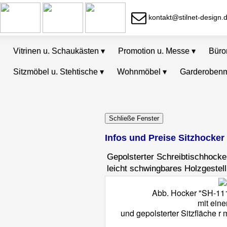
kontakt@stilnet-design.
Vitrinen u. Schaukästen
▾
Promotion u. Messe
▾
Bür
Sitzmöbel u. Stehtische
▾
Wohnmöbel
▾
Garderoben
Infos und Preise Sitzhocker
Gepolsterter Schreibtischhocke
leicht schwingbares Holzgestel
Abb. Hocker "SH-11
mit eine
und gepolsterter Sitzfläche r