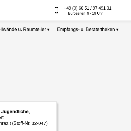
+49 (0) 68 51 / 97 491 31
Bürozeiten: 9 - 19 Uhr
ellwände u. Raumteiler
▾
Empfangs- u. Beratertheken
▾
d Jugendliche
,
rt
razit (Stoff-Nr. 32-047)