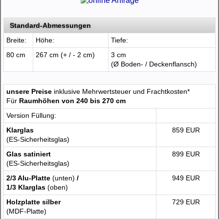
Standard-Abmessungen
Breite:
Höhe:
Tiefe:
80 cm
267 cm (+ / - 2 cm)
3 cm
(Ø Boden- / Deckenflansch)
unsere Preise
inklusive Mehrwertsteuer und Frachtkosten*
Für
Raumhöhen von 240 bis 270 cm
Version Füllung:
Klarglas
859 EUR
(ES-Sicherheitsglas)
Glas satiniert
899 EUR
(ES-Sicherheitsglas)
2/3 Alu-Platte
(unten)
/
949 EUR
1/3 Klarglas
(oben)
Holzplatte silber
729 EUR
(MDF-Platte)