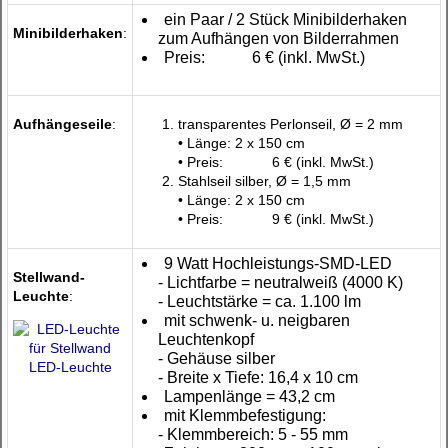
ein Paar / 2 Stück Minibilderhaken
Minibilderhaken
:
zum Aufhängen von Bilderrahmen
Preis:
6 €
(inkl. MwSt.)
Aufhängeseile
:
transparentes Perlonseil, Ø = 2 mm
• Länge: 2 x 150 cm
• Preis:
6 €
(inkl. MwSt.)
Stahlseil silber, Ø = 1,5 mm
• Länge: 2 x 150 cm
• Preis:
9 €
(inkl. MwSt.)
9 Watt Hochleistungs-SMD-LED
Stellwand-
- Lichtfarbe = neutralweiß (4000 K)
Leuchte
:
- Leuchtstärke = ca. 1.100 lm
mit schwenk- u. neigbaren
Leuchtenkopf
- Gehäuse silber
LED-Leuchte
- Breite x Tiefe: 16,4 x 10 cm
Lampenlänge = 43,2 cm
mit Klemmbefestigung:
- Klemmbereich: 5 - 55 mm