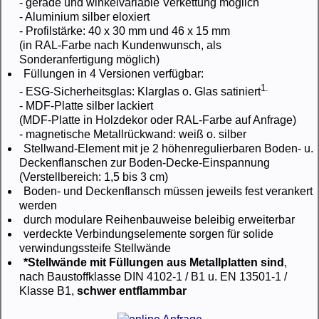
- gerade und winkelvariable Verkettung möglich
- Aluminium silber eloxiert
- Profilstärke: 40 x 30 mm und 46 x 15 mm
(in RAL-Farbe nach Kundenwunsch, als
Sonderanfertigung möglich)
Füllungen in 4 Versionen verfügbar:
1.
- ESG-Sicherheitsglas: Klarglas o. Glas satiniert
- MDF-Platte silber lackiert
(MDF-Platte in Holzdekor oder RAL-Farbe auf Anfrage)
- magnetische Metallrückwand: weiß o. silber
Stellwand-Element mit je 2 höhenregulierbaren Boden- u.
Deckenflanschen zur Boden-Decke-Einspannung
(Verstellbereich: 1,5 bis 3 cm)
Boden- und Deckenflansch müssen jeweils fest verankert
werden
durch modulare Reihenbauweise beleibig erweiterbar
verdeckte Verbindungselemente sorgen für solide
verwindungssteife Stellwände
*Stellwände mit Füllungen aus Metallplatten sind
,
nach Baustoffklasse DIN 4102-1 / B1 u. EN 13501-1 /
Klasse B1,
schwer entflammbar