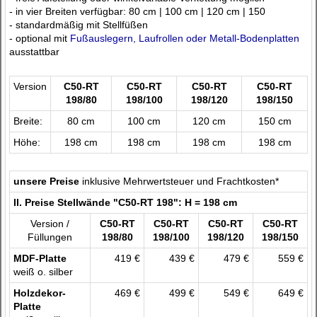
- in vier Breiten verfügbar: 80 cm | 100 cm | 120 cm | 150
- standardmäßig mit Stellfüßen
- optional mit
Fußauslegern, Laufrollen oder Metall-Bodenplatten
ausstattbar
Version
C50-RT
C50-RT
C50-RT
C50-RT
198/80
198/100
198/120
198/150
Breite:
80 cm
100 cm
120 cm
150 cm
Höhe:
198 cm
198 cm
198 cm
198 cm
unsere Preise
inklusive Mehrwertsteuer und Frachtkosten*
II. Preise Stellwände "C50-RT 198": H = 198 cm
Version /
C50-RT
C50-RT
C50-RT
C50-RT
Füllungen
198/80
198/100
198/120
198/150
MDF-Platte
419 €
439 €
479 €
559 €
weiß o. silber
Holzdekor-
469 €
499 €
549 €
649 €
Platte