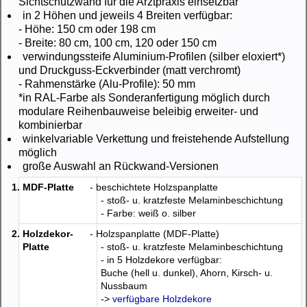
Sichtschutzwand für die Arztpraxis einsetzbar
in 2 Höhen und jeweils 4 Breiten verfügbar:
- Höhe: 150 cm oder 198 cm
- Breite: 80 cm, 100 cm, 120 oder 150 cm
verwindungssteife Aluminium-Profilen (silber eloxiert*)
und Druckguss-Eckverbinder (matt verchromt)
- Rahmenstärke (Alu-Profile): 50 mm
*in RAL-Farbe als Sonderanfertigung möglich durch
modulare Reihenbauweise beleibig erweiter- und
kombinierbar
winkelvariable Verkettung und freistehende Aufstellung
möglich
große Auswahl an Rückwand-Versionen
1. MDF-Platte
- beschichtete Holzspanplatte
- stoß- u. kratzfeste Melaminbeschichtung
- Farbe: weiß o. silber
2. Holzdekor-
- Holzspanplatte (MDF-Platte)
Platte
- stoß- u. kratzfeste Melaminbeschichtung
- in 5 Holzdekore verfügbar:
Buche (hell u. dunkel), Ahorn, Kirsch- u.
Nussbaum
->
verfügbare Holzdekore