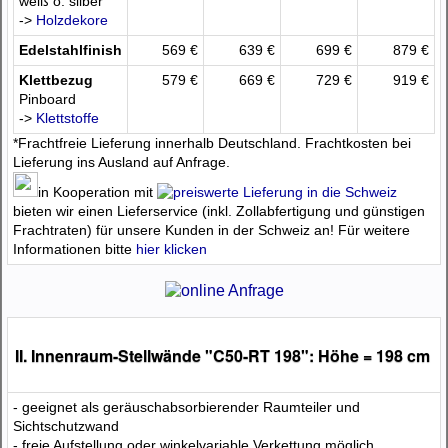
weiß o. silber
->
Holzdekore
Edelstahlfinish
569 €
639 €
699 €
879 €
Klettbezug
579 €
669 €
729 €
919 €
Pinboard
->
Klettstoffe
*Frachtfreie Lieferung innerhalb Deutschland. Frachtkosten bei
Lieferung ins Ausland auf Anfrage.
in Kooperation mit
bieten wir einen Lieferservice (inkl. Zollabfertigung und günstigen
Frachtraten) für unsere Kunden in der Schweiz an! Für weitere
Informationen bitte
hier klicken
II. Innenraum-Stellwände "C50-RT 198": Höhe = 198 cm
- geeignet als geräuschabsorbierender Raumteiler und
Sichtschutzwand
- freie Aufstellung oder winkelvariable Verkettung möglich