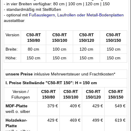
- in vier Breiten verfügbar: 80 cm | 100 cm | 120 cm | 150
- standardmäßig mit Stellfüßen
- optional mit
Fußauslegern, Laufrollen oder Metall-Bodenplatten
ausstattbar
Version
C50-RT
C50-RT
C50-RT
C50-RT
150/80
150/100
150/120
150/150
Breite:
80 cm
100 cm
120 cm
150 cm
Höhe:
150 cm
150 cm
150 cm
150 cm
unsere Preise
inklusive Mehrwertsteuer und Frachtkosten*
I. Preise Stellwände "C50-RT 150": H = 150 cm
Version /
C50-RT
C50-RT
C50-RT
C50-RT
Füllungen
150/80
150/100
150/120
150/150
MDF-Platte
379 €
409 €
429 €
549 €
weiß o. silber
Holzdekor-
429 €
469 €
499 €
619 €
Platte