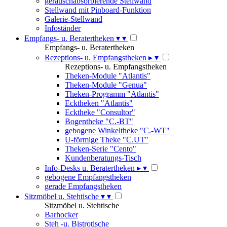
geräuschabsorbierende Stellwand
Stellwand mit Pinboard-Funktion
Galerie-Stellwand
Infoständer
Empfangs- u. Beratertheken
▾
▾
Empfangs- u. Beratertheken
Rezeptions- u. Empfangstheken
▸
▾
Rezeptions- u. Empfangstheken
Theken-Module "Atlantis"
Theken-Module "Genua"
Theken-Programm "Atlantis"
Ecktheken "Atlantis"
Ecktheke "Consultor"
Bogentheke "C.-BT"
gebogene Winkeltheke "C.-WT"
U-förmige Theke "C.UT"
Theken-Serie "Cento"
Kundenberatungs-Tisch
Info-Desks u. Beratertheken
▸
▾
gebogene Empfangstheken
gerade Empfangstheken
Sitzmöbel u. Stehtische
▾
▾
Sitzmöbel u. Stehtische
Barhocker
Steh -u. Bistrotische