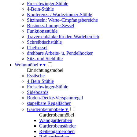
Freischwinger-Stühle
4-Bein-Stühle
Konferenz- / Wartezimmer-Stühle
Sitzinseln: Warte-/Empfangsbereiche
Business-Lounge-Sessel
Funktionsstühle
Traversenbänke für den Wartebereich
Schreibtischstühle
Chefsessel
drehbare Arbeits- u. Pendelhocker
Sitz- und Stehhilfe
Wohnmöbel
▾
▾
Einrichtungsmöbel
Esstische
4-Bein-Stühle
Freischwinger-Stühle
Sideboards
Boden-Decke-Verspannregal
stapelbare Regalfächer
Garderobenmöbel
▸
▾
Garderobenmöbel
Wandgarderoben
Garderobenständer
Reihengarderoben
Rollgarderoben