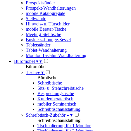
Prospektständer
Prospekt-Wandhalterungen
mobile Katalogregale
Stellwände
Hinweis- u. Türschilder
mobile Berater-Tische
Meeting-Stehtische
Business-Lounge-Sessel
Tabletständer
Tablet-Wandhalterung
Monitor-Tastatur-Wandhalterung
Büromöbel
▾
▾
Büromöbel
Tische
▸
▾
Bürotische
Schreibtische
Sitz- u. Stehschreibtische
Besprechungstische
Kundenberatertisch
mobiler Seminartisch
Schreibtischausstattung
Schreibtisch-Zubehör
▸
▾
Schreibtischausstattung
Tischhalterung für 1 Monitor
Tischhalterung für 2 Monitore