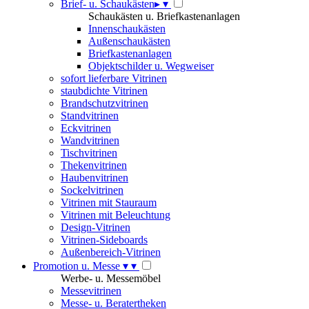
Brief- u. Schaukästen
▸
▾
Schaukästen u. Briefkastenanlagen
Innenschaukästen
Außenschaukästen
Briefkastenanlagen
Objektschilder u. Wegweiser
sofort lieferbare Vitrinen
staubdichte Vitrinen
Brandschutzvitrinen
Standvitrinen
Eckvitrinen
Wandvitrinen
Tischvitrinen
Thekenvitrinen
Haubenvitrinen
Sockelvitrinen
Vitrinen mit Stauraum
Vitrinen mit Beleuchtung
Design-Vitrinen
Vitrinen-Sideboards
Außenbereich-Vitrinen
Promotion u. Messe
▾
▾
Werbe- u. Messemöbel
Messevitrinen
Messe- u. Beratertheken