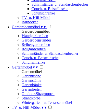
Schirmständer u. Standaschenbecher
Couch- u. Beistelltische
Schuhschränke
TV- u. Hifi-Möbel
Barhocker
Garderobenmöbel
▾
▾
Garderobenmöbel
Wandgarderoben
Garderobenständer
Reihengarderoben
Rollgarderoben
Schirmständer u. Standaschenbecher
Couch- u. Beistelltische
Schuhschränke
Gartenmöbel
▾
▾
Gartenmöbel
Gartentische
Gartenstühle
Gartenbänke
Gartenliegen
Outdoor-Sitzgruppen
Strandkörbe
Wintergarten- u. Terrassenmöbel
TV- u. Hifi-Möbel
▾
▾