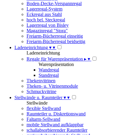
Boden-Decke-Verspannregal
Lagerregal-System
Eckregal aus Stahl
hoch bel. Steckregal
Lagerregal von Bisley
Magazinregal "Stora"
Freiarm-Bücherregal einseitig
Freiarm-Bücherregal beidseitig
Ladeneinrichtung
▾
▾
Ladeneinrichtung
Regale für Warenpräsentation
▸
▾
Warenpräsentation
Wandregal
Standregal
Thekenvitrinen
Theken- u. Vitrinenmodule
Schmuckvitrine
Stellwände u. Raumteiler
▾
▾
Stellwände
flexible Stellwand
Raumteiler u. Diskretionswand
Faltarm-Sellwand
mobile Stellwand aufklappbar
schallabsorbierender Raumteiler