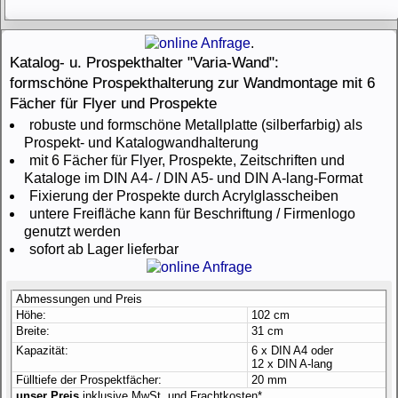
.
Katalog- u. Prospekthalter "Varia-Wand":
formschöne Prospekthalterung zur Wandmontage mit 6
Fächer für Flyer und Prospekte
robuste und formschöne Metallplatte (silberfarbig) als
Prospekt- und Katalogwandhalterung
mit 6 Fächer für Flyer, Prospekte, Zeitschriften und
Kataloge im DIN A4- / DIN A5- und DIN A-lang-Format
Fixierung der Prospekte durch Acrylglasscheiben
untere Freifläche kann für Beschriftung / Firmenlogo
genutzt werden
sofort ab Lager lieferbar
Abmessungen und Preis
Höhe:
102 cm
Breite:
31 cm
Kapazität:
6 x DIN A4 oder
12 x DIN A-lang
Fülltiefe der Prospektfächer:
20 mm
unser Preis
inklusive MwSt. und Frachtkosten*