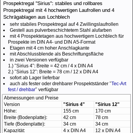
Prospektregal "Sirius": stabiles und rollbares
Prospektregal mit 4 hochwertigen Laufrollen und 4
Schrägablagen aus Lochblech
sehr stabiles Prospektregal auf 4 Zwillingslaufrollen
Gestell aus pulverbeschichtetem Stahl alufarben
mit 4 Prospektetagen aus hochwertigem Lochblech für
Prospekte im DIN A4- und DIN A5-Format
Etagen mit 4 cm hoher Anschlagkante
mit Abschlussblende als Beschriftungsfläche
in zwei Versionen verfügbar
1.) "Sirius 4": Breite = 42 cm / 4 x DIN A4
2.) "Sirius 12": Breite = 78 cm / 12 x DIN A4
sofort ab Lager lieferbar
auch als fester oder drehbarer Prospektständer "
Tec-Art
fest / drehbar
" verfügbar
Abmessungen und Preise
Version
"Sirius 4"
"Sirius 12"
Höhe:
155 cm
170 cm
Breite (Bodenplatte):
42 cm
78 cm
Tiefe (Bodenplatte):
34 cm
34 cm
Kapazität:
4 x DIN A4
12 x DIN A4