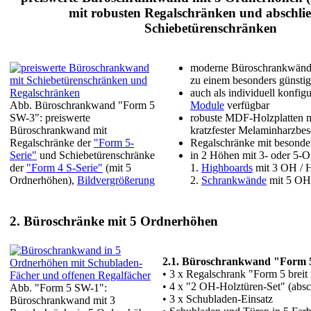
mit robusten Regalschränken und abschli
Schiebetürenschränken
moderne Büroschrankwänd
zu einem besonders günstig
auch als individuell konfig
Abb. Büroschrankwand "Form 5
Module
verfügbar
SW-3": preiswerte
robuste MDF-Holzplatten m
Büroschrankwand mit
kratzfester Melaminharzbes
Regalschränke der
"Form 5-
Regalschränke mit besonder
Serie"
und Schiebetürenschränke
in 2 Höhen mit 3- oder 5-O
der
"Form 4 S-Serie"
(mit 5
1.
Highboards
mit 3 OH / 
Ordnerhöhen),
Bildvergrößerung
2.
Schrankwände
mit 5 OH
2. Büroschränke mit 5 Ordnerhöhen
2.1. Büroschrankwand "Form 
• 3 x Regalschrank "Form 5 breit
• 4 x "2 OH-Holztüren-Set" (absc
Abb. "Form 5 SW-1":
• 3 x Schubladen-Einsatz
Büroschrankwand mit 3