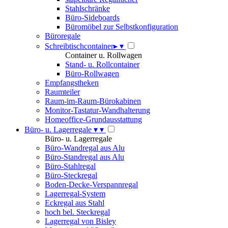
Stahlschränke
Büro-Sideboards
Büromöbel zur Selbstkonfiguration
Büroregale
Schreibtischcontainer
▸
▾
Container u. Rollwagen
Stand- u. Rollcontainer
Büro-Rollwagen
Empfangstheken
Raumteiler
Raum-im-Raum-Bürokabinen
Monitor-Tastatur-Wandhalterung
Homeoffice-Grundausstattung
Büro- u. Lagerregale
▾
▾
Büro- u. Lagerregale
Büro-Wandregal aus Alu
Büro-Standregal aus Alu
Büro-Stahlregal
Büro-Steckregal
Boden-Decke-Verspannregal
Lagerregal-System
Eckregal aus Stahl
hoch bel. Steckregal
Lagerregal von Bisley