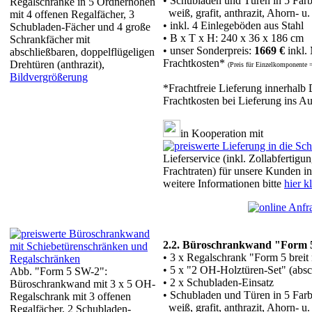
• Schubladen und Türen in 5 Farb
Regalschränke in 5 Ordnerhöhen
weiß, grafit, anthrazit, Ahorn- 
mit 4 offenen Regalfächer, 3
• inkl. 4 Einlegeböden aus Stahl
Schubladen-Fächer und 4 große
• B x T x H: 240 x 36 x 186 cm
Schrankfächer mit
• unser Sonderpreis:
1669 €
inkl.
abschließbaren, doppelflügeligen
Frachtkosten*
Drehtüren (anthrazit),
(Preis für Einzelkomponente 
Bildvergrößerung
*Frachtfreie Lieferung innerhalb
Frachtkosten bei Lieferung ins A
in Kooperation mit
Lieferservice (inkl. Zollabfertigu
Frachtraten) für unsere Kunden i
weitere Informationen bitte
hier k
2.2. Büroschrankwand "Form 
• 3 x Regalschrank "Form 5 breit
• 5 x "2 OH-Holztüren-Set" (absc
Abb. "Form 5 SW-2":
• 2 x Schubladen-Einsatz
Büroschrankwand mit 3 x 5 OH-
• Schubladen und Türen in 5 Farb
Regalschrank mit 3 offenen
weiß, grafit, anthrazit, Ahorn- 
Regalfächer, 2 Schubladen-