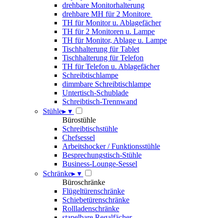
drehbare Monitorhalterung
drehbare MH für 2 Monitore
TH für Monitor u. Ablagefächer
TH für 2 Monitoren u. Lampe
TH für Monitor, Ablage u. Lampe
Tischhalterung für Tablet
Tischhalterung für Telefon
TH für Telefon u. Ablagefächer
Schreibtischlampe
dimmbare Schreibtischlampe
Untertisch-Schublade
Schreibtisch-Trennwand
Stühle
▸
▾
Bürostühle
Schreibtischstühle
Chefsessel
Arbeitshocker / Funktionsstühle
Besprechungstisch-Stühle
Business-Lounge-Sessel
Schränke
▸
▾
Büroschränke
Flügeltürenschränke
Schiebetürenschränke
Rollladenschränke
stapelbare Regalfächer