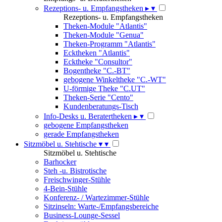
Rezeptions- u. Empfangstheken
▸
▾
Rezeptions- u. Empfangstheken
Theken-Module "Atlantis"
Theken-Module "Genua"
Theken-Programm "Atlantis"
Ecktheken "Atlantis"
Ecktheke "Consultor"
Bogentheke "C.-BT"
gebogene Winkeltheke "C.-WT"
U-förmige Theke "C.UT"
Theken-Serie "Cento"
Kundenberatungs-Tisch
Info-Desks u. Beratertheken
▸
▾
gebogene Empfangstheken
gerade Empfangstheken
Sitzmöbel u. Stehtische
▾
▾
Sitzmöbel u. Stehtische
Barhocker
Steh -u. Bistrotische
Freischwinger-Stühle
4-Bein-Stühle
Konferenz- / Wartezimmer-Stühle
Sitzinseln: Warte-/Empfangsbereiche
Business-Lounge-Sessel