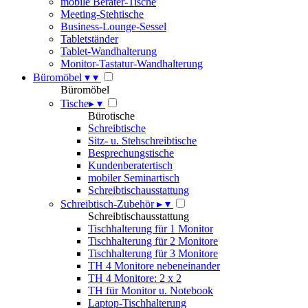
mobile Berater-Tische
Meeting-Stehtische
Business-Lounge-Sessel
Tabletständer
Tablet-Wandhalterung
Monitor-Tastatur-Wandhalterung
Büromöbel
▾
▾
Büromöbel
Tische
▸
▾
Bürotische
Schreibtische
Sitz- u. Stehschreibtische
Besprechungstische
Kundenberatertisch
mobiler Seminartisch
Schreibtischausstattung
Schreibtisch-Zubehör
▸
▾
Schreibtischausstattung
Tischhalterung für 1 Monitor
Tischhalterung für 2 Monitore
Tischhalterung für 3 Monitore
TH 4 Monitore nebeneinander
TH 4 Monitore: 2 x 2
TH für Monitor u. Notebook
Laptop-Tischhalterung