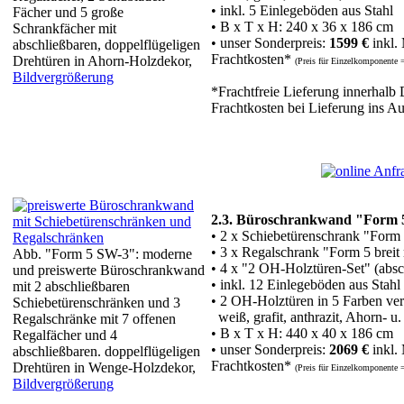
• inkl. 5 Einlegeböden aus Stahl
Fächer und 5 große
• B x T x H: 240 x 36 x 186 cm
Schrankfächer mit
• unser Sonderpreis:
1599 €
inkl.
abschließbaren, doppelflügeligen
Frachtkosten*
Drehtüren in Ahorn-Holzdekor,
(Preis für Einzelkomponente 
Bildvergrößerung
*Frachtfreie Lieferung innerhalb
Frachtkosten bei Lieferung ins A
2.3. Büroschrankwand "Form 
• 2 x Schiebetürenschrank "Form
• 3 x Regalschrank "Form 5 breit
Abb. "Form 5 SW-3": moderne
• 4 x "2 OH-Holztüren-Set" (absc
und preiswerte Büroschrankwand
• inkl. 12 Einlegeböden aus Stahl
mit 2 abschließbaren
• 2 OH-Holztüren in 5 Farben ver
Schiebetürenschränken und 3
weiß, grafit, anthrazit, Ahorn- 
Regalschränke mit 7 offenen
• B x T x H: 440 x 40 x 186 cm
Regalfächer und 4
• unser Sonderpreis:
2069 €
inkl.
abschließbaren. doppelflügeligen
Frachtkosten*
Drehtüren in Wenge-Holzdekor,
(Preis für Einzelkomponente 
Bildvergrößerung