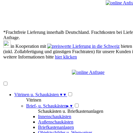
*Frachtfreie Lieferung innerhalb Deutschland. Frachtkosten bei Lief
Anfrage.
in Kooperation mit
bieten 
(inkl. Zollabfertigung und günstigen Frachtraten) für unsere Kunden 
weitere Informationen bitte
hier klicken
Vitrinen u. Schaukästen
▾
▾
Vitrinen
Brief- u. Schaukästen
▸
▾
Schaukästen u. Briefkastenanlagen
Innenschaukästen
Außenschaukästen
Briefkastenanlagen
Objektschilder u. Wegweiser