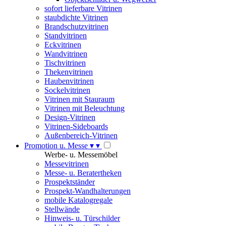
sofort lieferbare Vitrinen
staubdichte Vitrinen
Brandschutzvitrinen
Standvitrinen
Eckvitrinen
Wandvitrinen
Tischvitrinen
Thekenvitrinen
Haubenvitrinen
Sockelvitrinen
Vitrinen mit Stauraum
Vitrinen mit Beleuchtung
Design-Vitrinen
Vitrinen-Sideboards
Außenbereich-Vitrinen
Promotion u. Messe
▾
▾
Werbe- u. Messemöbel
Messevitrinen
Messe- u. Beratertheken
Prospektständer
Prospekt-Wandhalterungen
mobile Katalogregale
Stellwände
Hinweis- u. Türschilder