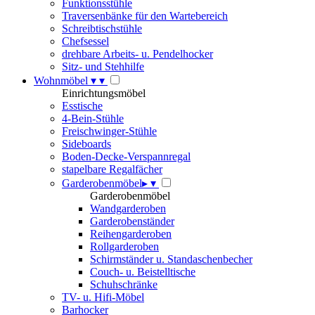
Funktionsstühle
Traversenbänke für den Wartebereich
Schreibtischstühle
Chefsessel
drehbare Arbeits- u. Pendelhocker
Sitz- und Stehhilfe
Wohnmöbel
▾
▾
Einrichtungsmöbel
Esstische
4-Bein-Stühle
Freischwinger-Stühle
Sideboards
Boden-Decke-Verspannregal
stapelbare Regalfächer
Garderobenmöbel
▸
▾
Garderobenmöbel
Wandgarderoben
Garderobenständer
Reihengarderoben
Rollgarderoben
Schirmständer u. Standaschenbecher
Couch- u. Beistelltische
Schuhschränke
TV- u. Hifi-Möbel
Barhocker