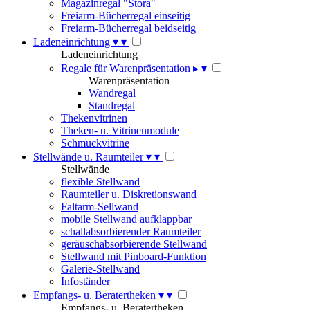
Magazinregal "Stora"
Freiarm-Bücherregal einseitig
Freiarm-Bücherregal beidseitig
Ladeneinrichtung
▾
▾
Ladeneinrichtung
Regale für Warenpräsentation
▸
▾
Warenpräsentation
Wandregal
Standregal
Thekenvitrinen
Theken- u. Vitrinenmodule
Schmuckvitrine
Stellwände u. Raumteiler
▾
▾
Stellwände
flexible Stellwand
Raumteiler u. Diskretionswand
Faltarm-Sellwand
mobile Stellwand aufklappbar
schallabsorbierender Raumteiler
geräuschabsorbierende Stellwand
Stellwand mit Pinboard-Funktion
Galerie-Stellwand
Infoständer
Empfangs- u. Beratertheken
▾
▾
Empfangs- u. Beratertheken