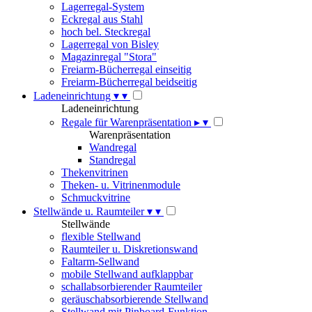
Lagerregal-System
Eckregal aus Stahl
hoch bel. Steckregal
Lagerregal von Bisley
Magazinregal "Stora"
Freiarm-Bücherregal einseitig
Freiarm-Bücherregal beidseitig
Ladeneinrichtung
▾
▾
Ladeneinrichtung
Regale für Warenpräsentation
▸
▾
Warenpräsentation
Wandregal
Standregal
Thekenvitrinen
Theken- u. Vitrinenmodule
Schmuckvitrine
Stellwände u. Raumteiler
▾
▾
Stellwände
flexible Stellwand
Raumteiler u. Diskretionswand
Faltarm-Sellwand
mobile Stellwand aufklappbar
schallabsorbierender Raumteiler
geräuschabsorbierende Stellwand
Stellwand mit Pinboard-Funktion