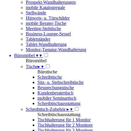
Prospekt-Wandhalterungen
mobile Katalogregale
Stellwände
Hinweis- u. Türschilder
mobile Berater-Tische
Meeting-Stehtische
Business-Lounge-Sessel
Tabletständer
Tablet-Wandhalterung
Monitor-Tastatur-Wandhalterung
Büromöbel
▾
▾
Büromöbel
Tische
▸
▾
Bürotische
Schreibtische
Sitz- u. Stehschreibtische
Besprechungstische
Kundenberatertisch
mobiler Seminartisch
Schreibtischausstattung
Schreibtisch-Zubehör
▸
▾
Schreibtischausstattung
Tischhalterung für 1 Monitor
Tischhalterung für 2 Monitore
Tischhalterung für 3 Monitore