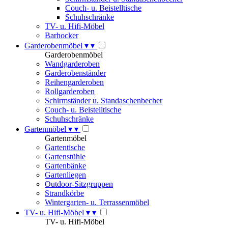
Couch- u. Beistelltische
Schuhschränke
TV- u. Hifi-Möbel
Barhocker
Garderobenmöbel
▾
▾
Garderobenmöbel
Wandgarderoben
Garderobenständer
Reihengarderoben
Rollgarderoben
Schirmständer u. Standaschenbecher
Couch- u. Beistelltische
Schuhschränke
Gartenmöbel
▾
▾
Gartenmöbel
Gartentische
Gartenstühle
Gartenbänke
Gartenliegen
Outdoor-Sitzgruppen
Strandkörbe
Wintergarten- u. Terrassenmöbel
TV- u. Hifi-Möbel
▾
▾
TV- u. Hifi-Möbel