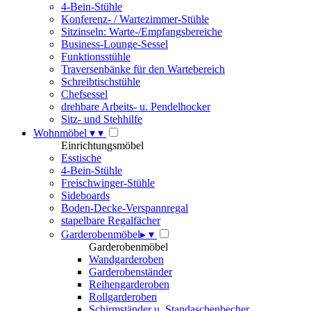
4-Bein-Stühle
Konferenz- / Wartezimmer-Stühle
Sitzinseln: Warte-/Empfangsbereiche
Business-Lounge-Sessel
Funktionsstühle
Traversenbänke für den Wartebereich
Schreibtischstühle
Chefsessel
drehbare Arbeits- u. Pendelhocker
Sitz- und Stehhilfe
Wohnmöbel
▾
▾
Einrichtungsmöbel
Esstische
4-Bein-Stühle
Freischwinger-Stühle
Sideboards
Boden-Decke-Verspannregal
stapelbare Regalfächer
Garderobenmöbel
▸
▾
Garderobenmöbel
Wandgarderoben
Garderobenständer
Reihengarderoben
Rollgarderoben
Schirmständer u. Standaschenbecher