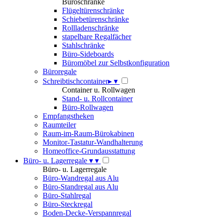
Büroschränke
Flügeltürenschränke
Schiebetürenschränke
Rollladenschränke
stapelbare Regalfächer
Stahlschränke
Büro-Sideboards
Büromöbel zur Selbstkonfiguration
Büroregale
Schreibtischcontainer
▸
▾
Container u. Rollwagen
Stand- u. Rollcontainer
Büro-Rollwagen
Empfangstheken
Raumteiler
Raum-im-Raum-Bürokabinen
Monitor-Tastatur-Wandhalterung
Homeoffice-Grundausstattung
Büro- u. Lagerregale
▾
▾
Büro- u. Lagerregale
Büro-Wandregal aus Alu
Büro-Standregal aus Alu
Büro-Stahlregal
Büro-Steckregal
Boden-Decke-Verspannregal