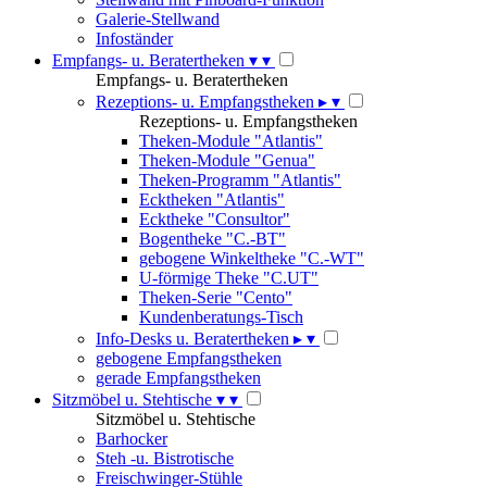
Galerie-Stellwand
Infoständer
Empfangs- u. Beratertheken
▾
▾
Empfangs- u. Beratertheken
Rezeptions- u. Empfangstheken
▸
▾
Rezeptions- u. Empfangstheken
Theken-Module "Atlantis"
Theken-Module "Genua"
Theken-Programm "Atlantis"
Ecktheken "Atlantis"
Ecktheke "Consultor"
Bogentheke "C.-BT"
gebogene Winkeltheke "C.-WT"
U-förmige Theke "C.UT"
Theken-Serie "Cento"
Kundenberatungs-Tisch
Info-Desks u. Beratertheken
▸
▾
gebogene Empfangstheken
gerade Empfangstheken
Sitzmöbel u. Stehtische
▾
▾
Sitzmöbel u. Stehtische
Barhocker
Steh -u. Bistrotische
Freischwinger-Stühle