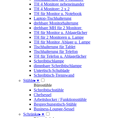
TH 4 Monitore nebeneinander
TH 4 Monitore: 2 x 2
TH für Monitor u. Notebook
Laptop-Tischhalterung
drehbare Monitorhalterung
drehbare MH für 2 Monitore
TH für Monitor u. Ablagefächer
TH für 2 Monitoren u. Lampe
TH für Monitor, Ablage u. Lampe
Tischhalterung für Tablet
Tischhalterung für Telefon
TH für Telefon u. Ablagefächer
Schreibtischlampe
dimmbare Schreibtischlampe
Untertisch-Schublade
Schreibtisch-Trennwand
Stühle
▸
▾
Bürostühle
Schreibtischstühle
Chefsessel
Arbeitshocker / Funktionsstühle
Besprechungstisch-Stühle
Business-Lounge-Sessel
Schränke
▸
▾