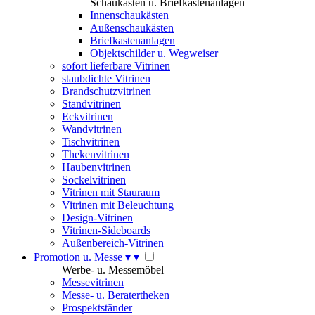
Schaukästen u. Briefkastenanlagen
Innenschaukästen
Außenschaukästen
Briefkastenanlagen
Objektschilder u. Wegweiser
sofort lieferbare Vitrinen
staubdichte Vitrinen
Brandschutzvitrinen
Standvitrinen
Eckvitrinen
Wandvitrinen
Tischvitrinen
Thekenvitrinen
Haubenvitrinen
Sockelvitrinen
Vitrinen mit Stauraum
Vitrinen mit Beleuchtung
Design-Vitrinen
Vitrinen-Sideboards
Außenbereich-Vitrinen
Promotion u. Messe
▾
▾
Werbe- u. Messemöbel
Messevitrinen
Messe- u. Beratertheken
Prospektständer