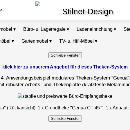
Stilnet-Design
de
omöbel
▾
Büro- u. Lagerregale
▾
Ladeneinrichtung
▾
St
möbel
▾
Gartenmöbel
▾
TV- u. Hifi-Möbel
▾
klick hier zu unserem Angebot für dieses Theken-System
4. Anwendungsbeispiel modulares Theken-System "Genua"
it robuster Arbeits- und Thekenplatte (kratzfeste Melaminb
" (Rückansicht): 1 x Grundtheke "Genua GT 45°", 1 x Anbauti