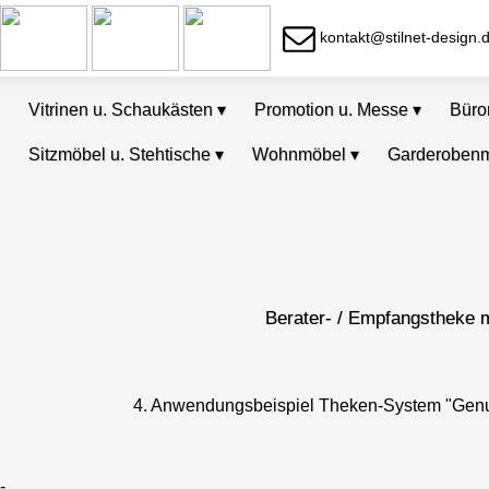
kontakt@stilnet-design.
Vitrinen u. Schaukästen
▾
Promotion u. Messe
▾
Bür
Sitzmöbel u. Stehtische
▾
Wohnmöbel
▾
Garderoben
Berater- / Empfangstheke m
4. Anwendungsbeispiel Theken-System "Genua
-