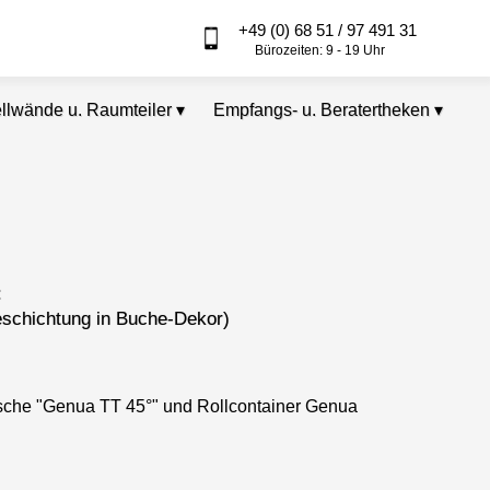
+49 (0) 68 51 / 97 491 31
Bürozeiten: 9 - 19 Uhr
ellwände u. Raumteiler
▾
Empfangs- u. Beratertheken
▾
:
eschichtung in Buche-Dekor)
sche "Genua TT 45°" und Rollcontainer Genua