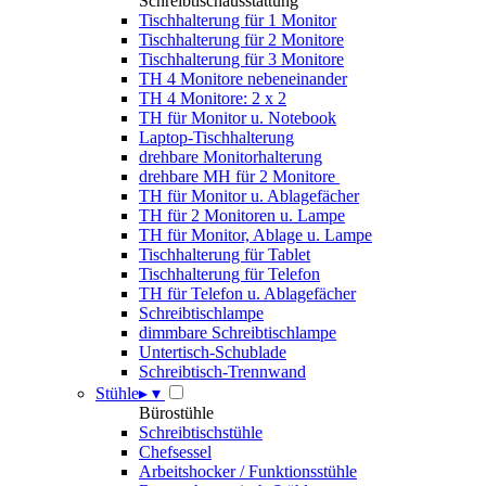
Schreibtischausstattung
Tischhalterung für 1 Monitor
Tischhalterung für 2 Monitore
Tischhalterung für 3 Monitore
TH 4 Monitore nebeneinander
TH 4 Monitore: 2 x 2
TH für Monitor u. Notebook
Laptop-Tischhalterung
drehbare Monitorhalterung
drehbare MH für 2 Monitore
TH für Monitor u. Ablagefächer
TH für 2 Monitoren u. Lampe
TH für Monitor, Ablage u. Lampe
Tischhalterung für Tablet
Tischhalterung für Telefon
TH für Telefon u. Ablagefächer
Schreibtischlampe
dimmbare Schreibtischlampe
Untertisch-Schublade
Schreibtisch-Trennwand
Stühle
▸
▾
Bürostühle
Schreibtischstühle
Chefsessel
Arbeitshocker / Funktionsstühle