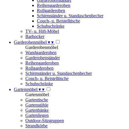
Garderobenständer
Reihengarderoben
Rollgarderoben
Schirmständer u. Standaschenbecher
Couch- u. Beistelltische
Schuhschränke
TV- u. Hifi-Möbel
Barhocker
Garderobenmöbel
▾
▾
Garderobenmöbel
Wandgarderoben
Garderobenständer
Reihengarderoben
Rollgarderoben
Schirmständer u. Standaschenbecher
Couch- u. Beistelltische
Schuhschränke
Gartenmöbel
▾
▾
Gartenmöbel
Gartentische
Gartenstühle
Gartenbänke
Gartenliegen
Outdoor-Sitzgruppen
Strandkörbe