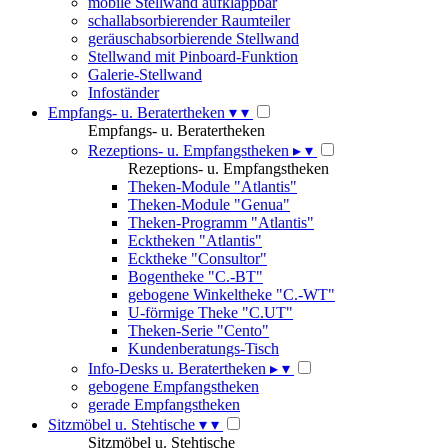
mobile Stellwand aufklappbar
schallabsorbierender Raumteiler
geräuschabsorbierende Stellwand
Stellwand mit Pinboard-Funktion
Galerie-Stellwand
Infoständer
Empfangs- u. Beratertheken
▾
▾
Empfangs- u. Beratertheken
Rezeptions- u. Empfangstheken
▸
▾
Rezeptions- u. Empfangstheken
Theken-Module "Atlantis"
Theken-Module "Genua"
Theken-Programm "Atlantis"
Ecktheken "Atlantis"
Ecktheke "Consultor"
Bogentheke "C.-BT"
gebogene Winkeltheke "C.-WT"
U-förmige Theke "C.UT"
Theken-Serie "Cento"
Kundenberatungs-Tisch
Info-Desks u. Beratertheken
▸
▾
gebogene Empfangstheken
gerade Empfangstheken
Sitzmöbel u. Stehtische
▾
▾
Sitzmöbel u. Stehtische