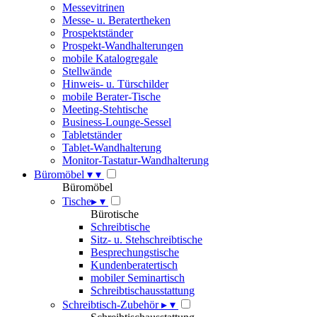
Messevitrinen
Messe- u. Beratertheken
Prospektständer
Prospekt-Wandhalterungen
mobile Katalogregale
Stellwände
Hinweis- u. Türschilder
mobile Berater-Tische
Meeting-Stehtische
Business-Lounge-Sessel
Tabletständer
Tablet-Wandhalterung
Monitor-Tastatur-Wandhalterung
Büromöbel
▾
▾
Büromöbel
Tische
▸
▾
Bürotische
Schreibtische
Sitz- u. Stehschreibtische
Besprechungstische
Kundenberatertisch
mobiler Seminartisch
Schreibtischausstattung
Schreibtisch-Zubehör
▸
▾