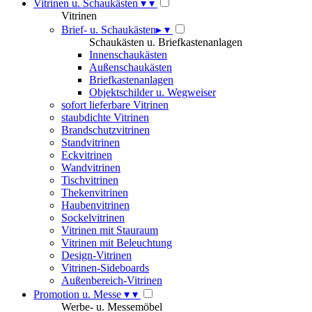
Vitrinen u. Schaukästen
▾
▾
Vitrinen
Brief- u. Schaukästen
▸
▾
Schaukästen u. Briefkastenanlagen
Innenschaukästen
Außenschaukästen
Briefkastenanlagen
Objektschilder u. Wegweiser
sofort lieferbare Vitrinen
staubdichte Vitrinen
Brandschutzvitrinen
Standvitrinen
Eckvitrinen
Wandvitrinen
Tischvitrinen
Thekenvitrinen
Haubenvitrinen
Sockelvitrinen
Vitrinen mit Stauraum
Vitrinen mit Beleuchtung
Design-Vitrinen
Vitrinen-Sideboards
Außenbereich-Vitrinen
Promotion u. Messe
▾
▾
Werbe- u. Messemöbel