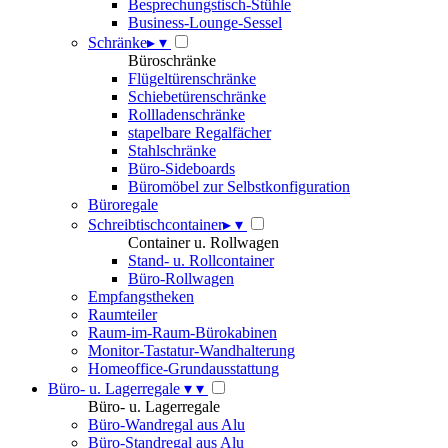
Besprechungstisch-Stühle
Business-Lounge-Sessel
Schränke
▸
▾
Büroschränke
Flügeltürenschränke
Schiebetürenschränke
Rollladenschränke
stapelbare Regalfächer
Stahlschränke
Büro-Sideboards
Büromöbel zur Selbstkonfiguration
Büroregale
Schreibtischcontainer
▸
▾
Container u. Rollwagen
Stand- u. Rollcontainer
Büro-Rollwagen
Empfangstheken
Raumteiler
Raum-im-Raum-Bürokabinen
Monitor-Tastatur-Wandhalterung
Homeoffice-Grundausstattung
Büro- u. Lagerregale
▾
▾
Büro- u. Lagerregale
Büro-Wandregal aus Alu
Büro-Standregal aus Alu