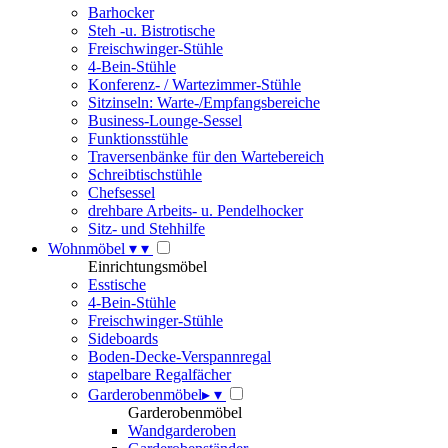
Barhocker
Steh -u. Bistrotische
Freischwinger-Stühle
4-Bein-Stühle
Konferenz- / Wartezimmer-Stühle
Sitzinseln: Warte-/Empfangsbereiche
Business-Lounge-Sessel
Funktionsstühle
Traversenbänke für den Wartebereich
Schreibtischstühle
Chefsessel
drehbare Arbeits- u. Pendelhocker
Sitz- und Stehhilfe
Wohnmöbel
▾
▾
Einrichtungsmöbel
Esstische
4-Bein-Stühle
Freischwinger-Stühle
Sideboards
Boden-Decke-Verspannregal
stapelbare Regalfächer
Garderobenmöbel
▸
▾
Garderobenmöbel
Wandgarderoben