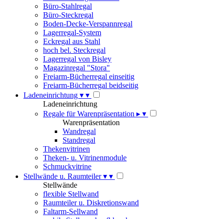
Büro-Stahlregal
Büro-Steckregal
Boden-Decke-Verspannregal
Lagerregal-System
Eckregal aus Stahl
hoch bel. Steckregal
Lagerregal von Bisley
Magazinregal "Stora"
Freiarm-Bücherregal einseitig
Freiarm-Bücherregal beidseitig
Ladeneinrichtung
▾
▾
Ladeneinrichtung
Regale für Warenpräsentation
▸
▾
Warenpräsentation
Wandregal
Standregal
Thekenvitrinen
Theken- u. Vitrinenmodule
Schmuckvitrine
Stellwände u. Raumteiler
▾
▾
Stellwände
flexible Stellwand
Raumteiler u. Diskretionswand
Faltarm-Sellwand