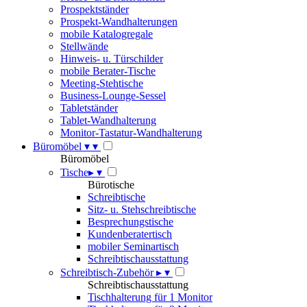
Prospektständer
Prospekt-Wandhalterungen
mobile Katalogregale
Stellwände
Hinweis- u. Türschilder
mobile Berater-Tische
Meeting-Stehtische
Business-Lounge-Sessel
Tabletständer
Tablet-Wandhalterung
Monitor-Tastatur-Wandhalterung
Büromöbel
▾
▾
Büromöbel
Tische
▸
▾
Bürotische
Schreibtische
Sitz- u. Stehschreibtische
Besprechungstische
Kundenberatertisch
mobiler Seminartisch
Schreibtischausstattung
Schreibtisch-Zubehör
▸
▾
Schreibtischausstattung
Tischhalterung für 1 Monitor