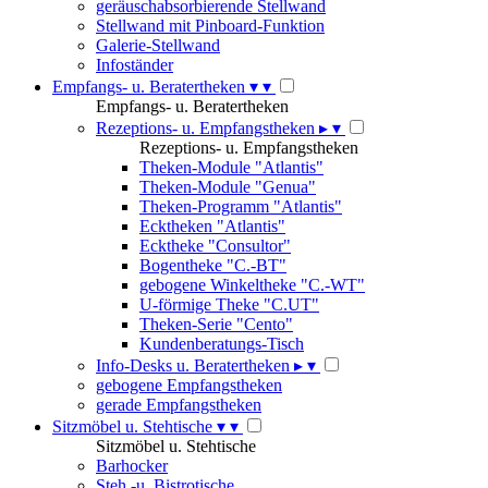
geräuschabsorbierende Stellwand
Stellwand mit Pinboard-Funktion
Galerie-Stellwand
Infoständer
Empfangs- u. Beratertheken
▾
▾
Empfangs- u. Beratertheken
Rezeptions- u. Empfangstheken
▸
▾
Rezeptions- u. Empfangstheken
Theken-Module "Atlantis"
Theken-Module "Genua"
Theken-Programm "Atlantis"
Ecktheken "Atlantis"
Ecktheke "Consultor"
Bogentheke "C.-BT"
gebogene Winkeltheke "C.-WT"
U-förmige Theke "C.UT"
Theken-Serie "Cento"
Kundenberatungs-Tisch
Info-Desks u. Beratertheken
▸
▾
gebogene Empfangstheken
gerade Empfangstheken
Sitzmöbel u. Stehtische
▾
▾
Sitzmöbel u. Stehtische
Barhocker
Steh -u. Bistrotische