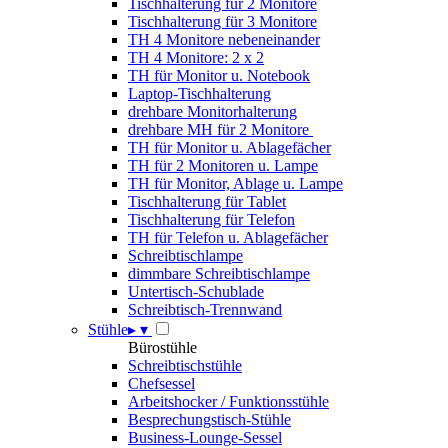
Tischhalterung für 2 Monitore
Tischhalterung für 3 Monitore
TH 4 Monitore nebeneinander
TH 4 Monitore: 2 x 2
TH für Monitor u. Notebook
Laptop-Tischhalterung
drehbare Monitorhalterung
drehbare MH für 2 Monitore
TH für Monitor u. Ablagefächer
TH für 2 Monitoren u. Lampe
TH für Monitor, Ablage u. Lampe
Tischhalterung für Tablet
Tischhalterung für Telefon
TH für Telefon u. Ablagefächer
Schreibtischlampe
dimmbare Schreibtischlampe
Untertisch-Schublade
Schreibtisch-Trennwand
Stühle
▸
▾
Bürostühle
Schreibtischstühle
Chefsessel
Arbeitshocker / Funktionsstühle
Besprechungstisch-Stühle
Business-Lounge-Sessel