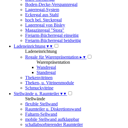
Boden-Decke-Verspannregal
Lagerregal-System
Eckregal aus Stahl
hoch bel. Steckregal
Lagerregal von Bisley
Magazinregal "Stora"
Freiarm-Bücherregal einseitig
Freiarm-Bücherregal beidseitig
Ladeneinrichtung
▾
▾
Ladeneinrichtung
Regale für Warenpräsentation
▸
▾
Warenpräsentation
Wandregal
Standregal
Thekenvitrinen
Theken- u. Vitrinenmodule
Schmuckvitrine
Stellwände u. Raumteiler
▾
▾
Stellwände
flexible Stellwand
Raumteiler u. Diskretionswand
Faltarm-Sellwand
mobile Stellwand aufklappbar
schallabsorbierender Raumteiler