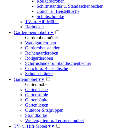
Rollgarderoben
Schirmständer u. Standaschenbecher
Couch- u. Beistelltische
Schuhschränke
TV- u. Hifi-Möbel
Barhocker
Garderobenmöbel
▾
▾
Garderobenmöbel
Wandgarderoben
Garderobenständer
Reihengarderoben
Rollgarderoben
Schirmständer u. Standaschenbecher
Couch- u. Beistelltische
Schuhschränke
Gartenmöbel
▾
▾
Gartenmöbel
Gartentische
Gartenstühle
Gartenbänke
Gartenliegen
Outdoor-Sitzgruppen
Strandkörbe
Wintergarten- u. Terrassenmöbel
TV- u. Hifi-Möbel
▾
▾