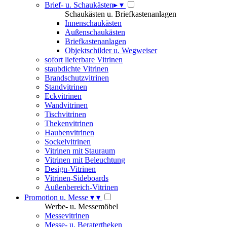
Brief- u. Schaukästen
▸
▾
Schaukästen u. Briefkastenanlagen
Innenschaukästen
Außenschaukästen
Briefkastenanlagen
Objektschilder u. Wegweiser
sofort lieferbare Vitrinen
staubdichte Vitrinen
Brandschutzvitrinen
Standvitrinen
Eckvitrinen
Wandvitrinen
Tischvitrinen
Thekenvitrinen
Haubenvitrinen
Sockelvitrinen
Vitrinen mit Stauraum
Vitrinen mit Beleuchtung
Design-Vitrinen
Vitrinen-Sideboards
Außenbereich-Vitrinen
Promotion u. Messe
▾
▾
Werbe- u. Messemöbel
Messevitrinen
Messe- u. Beratertheken