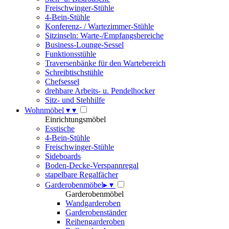
Freischwinger-Stühle
4-Bein-Stühle
Konferenz- / Wartezimmer-Stühle
Sitzinseln: Warte-/Empfangsbereiche
Business-Lounge-Sessel
Funktionsstühle
Traversenbänke für den Wartebereich
Schreibtischstühle
Chefsessel
drehbare Arbeits- u. Pendelhocker
Sitz- und Stehhilfe
Wohnmöbel
▾
▾
Einrichtungsmöbel
Esstische
4-Bein-Stühle
Freischwinger-Stühle
Sideboards
Boden-Decke-Verspannregal
stapelbare Regalfächer
Garderobenmöbel
▸
▾
Garderobenmöbel
Wandgarderoben
Garderobenständer
Reihengarderoben