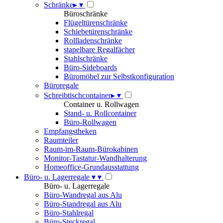
Schränke
▸
▾
Büroschränke
Flügeltürenschränke
Schiebetürenschränke
Rollladenschränke
stapelbare Regalfächer
Stahlschränke
Büro-Sideboards
Büromöbel zur Selbstkonfiguration
Büroregale
Schreibtischcontainer
▸
▾
Container u. Rollwagen
Stand- u. Rollcontainer
Büro-Rollwagen
Empfangstheken
Raumteiler
Raum-im-Raum-Bürokabinen
Monitor-Tastatur-Wandhalterung
Homeoffice-Grundausstattung
Büro- u. Lagerregale
▾
▾
Büro- u. Lagerregale
Büro-Wandregal aus Alu
Büro-Standregal aus Alu
Büro-Stahlregal
Büro-Steckregal