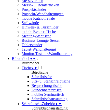
Messevitrinen
Messe- u. Beratertheken
Prospektständer
Prospekt-Wandhalterungen
mobile Katalogregale
Stellwände
Hinweis- u. Türschilder
mobile Berater-Tische
Meeting-Stehtische
Business-Lounge-Sessel
Tabletständer
Tablet-Wandhalterung
Monitor-Tastatur-Wandhalterung
Büromöbel
▾
▾
Büromöbel
Tische
▸
▾
Bürotische
Schreibtische
Sitz- u. Stehschreibtische
Besprechungstische
Kundenberatertisch
mobiler Seminartisch
Schreibtischausstattung
Schreibtisch-Zubehör
▸
▾
Schreibtischausstattung