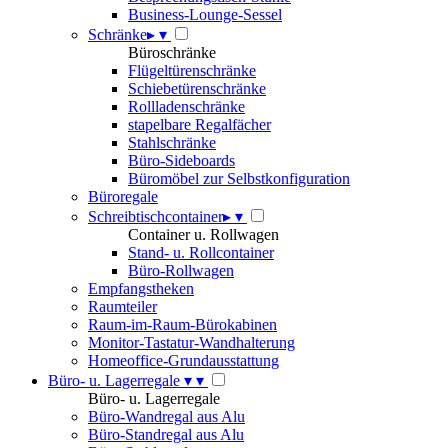
Business-Lounge-Sessel
Schränke
▸
▾
Büroschränke
Flügeltürenschränke
Schiebetürenschränke
Rollladenschränke
stapelbare Regalfächer
Stahlschränke
Büro-Sideboards
Büromöbel zur Selbstkonfiguration
Büroregale
Schreibtischcontainer
▸
▾
Container u. Rollwagen
Stand- u. Rollcontainer
Büro-Rollwagen
Empfangstheken
Raumteiler
Raum-im-Raum-Bürokabinen
Monitor-Tastatur-Wandhalterung
Homeoffice-Grundausstattung
Büro- u. Lagerregale
▾
▾
Büro- u. Lagerregale
Büro-Wandregal aus Alu
Büro-Standregal aus Alu