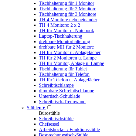
Tischhalterung für 1 Monitor
Tischhalterung für 2 Monitore
Tischhalterung für 3 Monitore
TH 4 Monitore nebeneinander
TH 4 Monitore: 2 x 2
TH für Monitor u. Notebook
Laptop-Tischhalterung
drehbare Monitorhalterung
drehbare MH für 2 Monitore
TH für Monitor u. Ablagefächer
TH für 2 Monitoren u. Lampe
TH für Monitor, Ablage u. Lampe
Tischhalterung für Tablet
Tischhalterung für Telefon
TH für Telefon u. Ablagefächer
Schreibtischlampe
dimmbare Schreibtischlampe
Untertisch-Schublade
Schreibtisch-Trennwand
Stühle
▸
▾
Bürostühle
Schreibtischstühle
Chefsessel
Arbeitshocker / Funktionsstühle
Besprechungstisch-Stühle