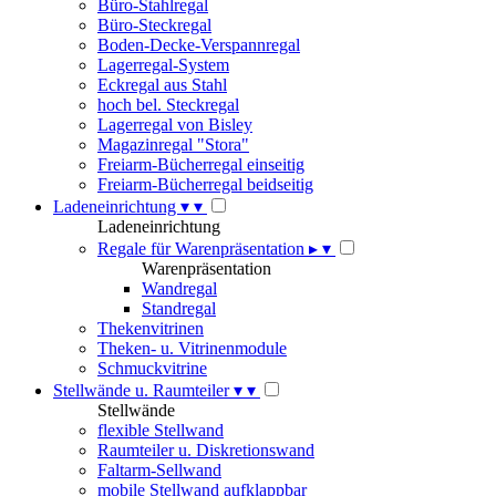
Büro-Stahlregal
Büro-Steckregal
Boden-Decke-Verspannregal
Lagerregal-System
Eckregal aus Stahl
hoch bel. Steckregal
Lagerregal von Bisley
Magazinregal "Stora"
Freiarm-Bücherregal einseitig
Freiarm-Bücherregal beidseitig
Ladeneinrichtung
▾
▾
Ladeneinrichtung
Regale für Warenpräsentation
▸
▾
Warenpräsentation
Wandregal
Standregal
Thekenvitrinen
Theken- u. Vitrinenmodule
Schmuckvitrine
Stellwände u. Raumteiler
▾
▾
Stellwände
flexible Stellwand
Raumteiler u. Diskretionswand
Faltarm-Sellwand
mobile Stellwand aufklappbar