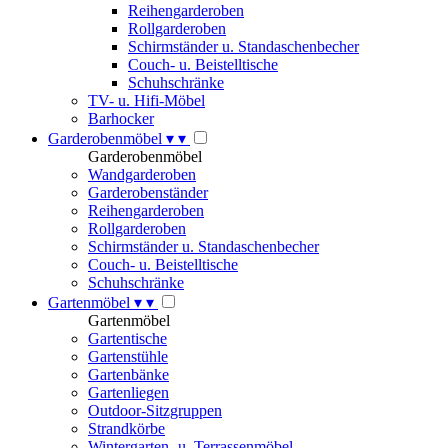
Reihengarderoben
Rollgarderoben
Schirmständer u. Standaschenbecher
Couch- u. Beistelltische
Schuhschränke
TV- u. Hifi-Möbel
Barhocker
Garderobenmöbel
▾
▾
Garderobenmöbel
Wandgarderoben
Garderobenständer
Reihengarderoben
Rollgarderoben
Schirmständer u. Standaschenbecher
Couch- u. Beistelltische
Schuhschränke
Gartenmöbel
▾
▾
Gartenmöbel
Gartentische
Gartenstühle
Gartenbänke
Gartenliegen
Outdoor-Sitzgruppen
Strandkörbe
Wintergarten- u. Terrassenmöbel