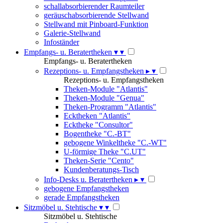
schallabsorbierender Raumteiler
geräuschabsorbierende Stellwand
Stellwand mit Pinboard-Funktion
Galerie-Stellwand
Infoständer
Empfangs- u. Beratertheken
▾
▾
Empfangs- u. Beratertheken
Rezeptions- u. Empfangstheken
▸
▾
Rezeptions- u. Empfangstheken
Theken-Module "Atlantis"
Theken-Module "Genua"
Theken-Programm "Atlantis"
Ecktheken "Atlantis"
Ecktheke "Consultor"
Bogentheke "C.-BT"
gebogene Winkeltheke "C.-WT"
U-förmige Theke "C.UT"
Theken-Serie "Cento"
Kundenberatungs-Tisch
Info-Desks u. Beratertheken
▸
▾
gebogene Empfangstheken
gerade Empfangstheken
Sitzmöbel u. Stehtische
▾
▾
Sitzmöbel u. Stehtische