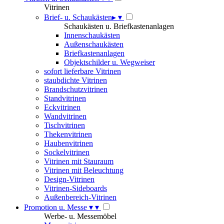
Vitrinen
Brief- u. Schaukästen
▸
▾
Schaukästen u. Briefkastenanlagen
Innenschaukästen
Außenschaukästen
Briefkastenanlagen
Objektschilder u. Wegweiser
sofort lieferbare Vitrinen
staubdichte Vitrinen
Brandschutzvitrinen
Standvitrinen
Eckvitrinen
Wandvitrinen
Tischvitrinen
Thekenvitrinen
Haubenvitrinen
Sockelvitrinen
Vitrinen mit Stauraum
Vitrinen mit Beleuchtung
Design-Vitrinen
Vitrinen-Sideboards
Außenbereich-Vitrinen
Promotion u. Messe
▾
▾
Werbe- u. Messemöbel