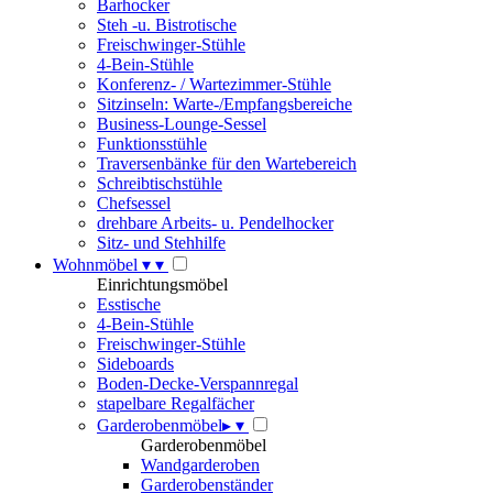
Barhocker
Steh -u. Bistrotische
Freischwinger-Stühle
4-Bein-Stühle
Konferenz- / Wartezimmer-Stühle
Sitzinseln: Warte-/Empfangsbereiche
Business-Lounge-Sessel
Funktionsstühle
Traversenbänke für den Wartebereich
Schreibtischstühle
Chefsessel
drehbare Arbeits- u. Pendelhocker
Sitz- und Stehhilfe
Wohnmöbel
▾
▾
Einrichtungsmöbel
Esstische
4-Bein-Stühle
Freischwinger-Stühle
Sideboards
Boden-Decke-Verspannregal
stapelbare Regalfächer
Garderobenmöbel
▸
▾
Garderobenmöbel
Wandgarderoben
Garderobenständer