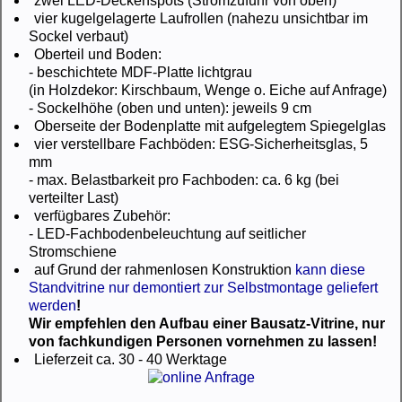
zwei LED-Deckenspots (Stromzufuhr von oben)
vier kugelgelagerte Laufrollen (nahezu unsichtbar im
Sockel verbaut)
Oberteil und Boden:
- beschichtete MDF-Platte lichtgrau
(in Holzdekor: Kirschbaum, Wenge o. Eiche auf Anfrage)
- Sockelhöhe (oben und unten): jeweils 9 cm
Oberseite der Bodenplatte mit aufgelegtem Spiegelglas
vier verstellbare Fachböden: ESG-Sicherheitsglas, 5
mm
- max. Belastbarkeit pro Fachboden: ca. 6 kg (bei
verteilter Last)
verfügbares Zubehör:
- LED-Fachbodenbeleuchtung auf seitlicher
Stromschiene
auf Grund der rahmenlosen Konstruktion
kann diese
Standvitrine nur demontiert zur Selbstmontage geliefert
werden
!
Wir empfehlen den Aufbau einer Bausatz-Vitrine, nur
von fachkundigen Personen vornehmen zu lassen!
Lieferzeit ca. 30 - 40 Werktage