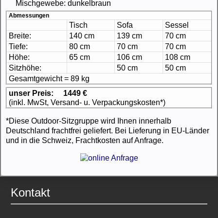
Mischgewebe: dunkelbraun
Abmessungen
Tisch
Sofa
Sessel
Breite:
140 cm
139 cm
70 cm
Tiefe:
80 cm
70 cm
70 cm
Höhe:
65 cm
106 cm
108 cm
Sitzhöhe:
50 cm
50 cm
Gesamtgewicht = 89 kg
unser Preis:
1449 €
(inkl. MwSt, Versand- u. Verpackungskosten*)
*Diese Outdoor-Sitzgruppe wird Ihnen innerhalb
Deutschland frachtfrei geliefert. Bei Lieferung in EU-Länder
und in die Schweiz, Frachtkosten auf Anfrage.
Kontakt