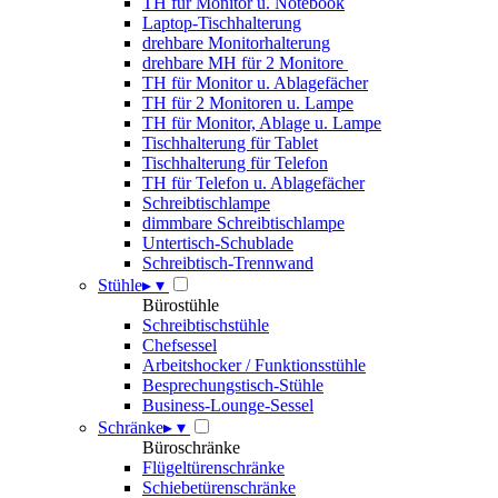
TH für Monitor u. Notebook
Laptop-Tischhalterung
drehbare Monitorhalterung
drehbare MH für 2 Monitore
TH für Monitor u. Ablagefächer
TH für 2 Monitoren u. Lampe
TH für Monitor, Ablage u. Lampe
Tischhalterung für Tablet
Tischhalterung für Telefon
TH für Telefon u. Ablagefächer
Schreibtischlampe
dimmbare Schreibtischlampe
Untertisch-Schublade
Schreibtisch-Trennwand
Stühle
▸
▾
Bürostühle
Schreibtischstühle
Chefsessel
Arbeitshocker / Funktionsstühle
Besprechungstisch-Stühle
Business-Lounge-Sessel
Schränke
▸
▾
Büroschränke
Flügeltürenschränke
Schiebetürenschränke