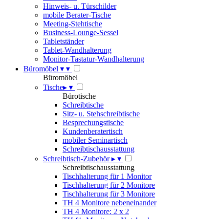
Hinweis- u. Türschilder
mobile Berater-Tische
Meeting-Stehtische
Business-Lounge-Sessel
Tabletständer
Tablet-Wandhalterung
Monitor-Tastatur-Wandhalterung
Büromöbel
▾
▾
Büromöbel
Tische
▸
▾
Bürotische
Schreibtische
Sitz- u. Stehschreibtische
Besprechungstische
Kundenberatertisch
mobiler Seminartisch
Schreibtischausstattung
Schreibtisch-Zubehör
▸
▾
Schreibtischausstattung
Tischhalterung für 1 Monitor
Tischhalterung für 2 Monitore
Tischhalterung für 3 Monitore
TH 4 Monitore nebeneinander
TH 4 Monitore: 2 x 2