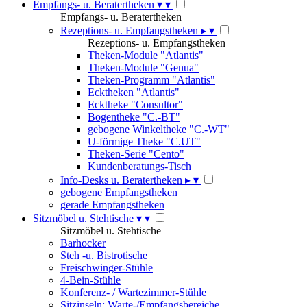
Empfangs- u. Beratertheken
▾
▾
Empfangs- u. Beratertheken
Rezeptions- u. Empfangstheken
▸
▾
Rezeptions- u. Empfangstheken
Theken-Module "Atlantis"
Theken-Module "Genua"
Theken-Programm "Atlantis"
Ecktheken "Atlantis"
Ecktheke "Consultor"
Bogentheke "C.-BT"
gebogene Winkeltheke "C.-WT"
U-förmige Theke "C.UT"
Theken-Serie "Cento"
Kundenberatungs-Tisch
Info-Desks u. Beratertheken
▸
▾
gebogene Empfangstheken
gerade Empfangstheken
Sitzmöbel u. Stehtische
▾
▾
Sitzmöbel u. Stehtische
Barhocker
Steh -u. Bistrotische
Freischwinger-Stühle
4-Bein-Stühle
Konferenz- / Wartezimmer-Stühle
Sitzinseln: Warte-/Empfangsbereiche