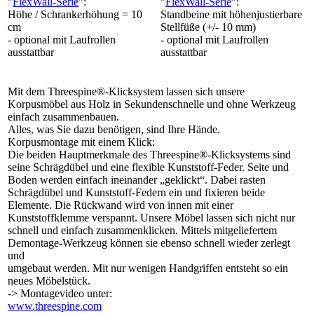
"
FlexWall-Serie
":
"
FlexWall-Serie
":
Höhe / Schrankerhöhung = 10
Standbeine mit höhenjustierbare
cm
Stellfüße (+/- 10 mm)
- optional mit Laufrollen
- optional mit Laufrollen
ausstattbar
ausstattbar
Mit dem Threespine®-Klicksystem lassen sich unsere
Korpusmöbel aus Holz in Sekundenschnelle und ohne Werkzeug
einfach zusammenbauen.
Alles, was Sie dazu benötigen, sind Ihre Hände.
Korpusmontage mit einem Klick:
Die beiden Hauptmerkmale des Threespine®-Klicksystems sind
seine Schrägdübel und eine flexible Kunststoff-Feder. Seite und
Boden werden einfach ineinander „geklickt“. Dabei rasten
Schrägdübel und Kunststoff-Federn ein und fixieren beide
Elemente. Die Rückwand wird von innen mit einer
Kunststoffklemme verspannt. Unsere Möbel lassen sich nicht nur
schnell und einfach zusammenklicken. Mittels mitgeliefertem
Demontage-Werkzeug können sie ebenso schnell wieder zerlegt
und
umgebaut werden. Mit nur wenigen Handgriffen entsteht so ein
neues Möbelstück.
-> Montagevideo unter:
www.threespine.com