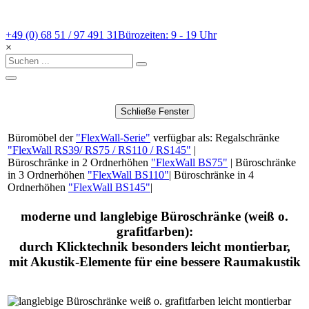
+49 (0) 68 51 / 97 491 31
Bürozeiten: 9 - 19 Uhr
×
Büromöbel der
"FlexWall-Serie"
verfügbar als: Regalschränke
"FlexWall RS39/ RS75 / RS110 / RS145"
|
Büroschränke in 2 Ordnerhöhen
"FlexWall BS75"
| Büroschränke
in 3 Ordnerhöhen
"FlexWall BS110"
| Büroschränke in 4
Ordnerhöhen
"FlexWall BS145"
|
moderne und langlebige Büroschränke (weiß o.
grafitfarben):
durch Klicktechnik besonders leicht montierbar,
mit Akustik-Elemente für eine bessere Raumakustik