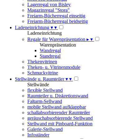
Lagerregal von Bisley
Magazinregal "Stora"
Freiarm-Bücherregal einseitig
Freiarm-Bücherregal beidseitig
Ladeneinrichtung
▾
▾
Ladeneinrichtung
Regale für Warenpräsentation
▸
▾
Warenpräsentation
Wandregal
Standregal
Thekenvitrinen
Theken- u. Vitrinenmodule
Schmuckvitrine
Stellwände u. Raumteiler
▾
▾
Stellwände
flexible Stellwand
Raumteiler u. Diskretionswand
Faltarm-Sellwand
mobile Stellwand aufklappbar
schallabsorbierender Raumteiler
geräuschabsorbierende Stellwand
Stellwand mit Pinboard-Funktion
Galerie-Stellwand
Infoständer