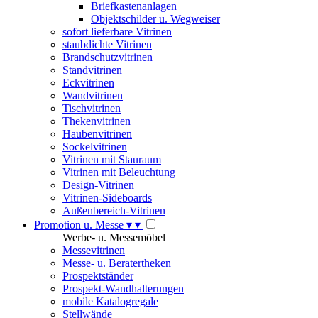
Briefkastenanlagen
Objektschilder u. Wegweiser
sofort lieferbare Vitrinen
staubdichte Vitrinen
Brandschutzvitrinen
Standvitrinen
Eckvitrinen
Wandvitrinen
Tischvitrinen
Thekenvitrinen
Haubenvitrinen
Sockelvitrinen
Vitrinen mit Stauraum
Vitrinen mit Beleuchtung
Design-Vitrinen
Vitrinen-Sideboards
Außenbereich-Vitrinen
Promotion u. Messe
▾
▾
Werbe- u. Messemöbel
Messevitrinen
Messe- u. Beratertheken
Prospektständer
Prospekt-Wandhalterungen
mobile Katalogregale
Stellwände