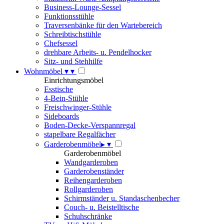
Business-Lounge-Sessel
Funktionsstühle
Traversenbänke für den Wartebereich
Schreibtischstühle
Chefsessel
drehbare Arbeits- u. Pendelhocker
Sitz- und Stehhilfe
Wohnmöbel
▾
▾
Einrichtungsmöbel
Esstische
4-Bein-Stühle
Freischwinger-Stühle
Sideboards
Boden-Decke-Verspannregal
stapelbare Regalfächer
Garderobenmöbel
▸
▾
Garderobenmöbel
Wandgarderoben
Garderobenständer
Reihengarderoben
Rollgarderoben
Schirmständer u. Standaschenbecher
Couch- u. Beistelltische
Schuhschränke