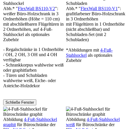
Abb.* "
FlexWall BS110-V2
":
Abb.* "
FlexWall BS110-V1
":
weißer Büro-Holzschrank in 3
grafitfarbener Büro-Holzschrank
Ordnerhöhen (Höhe = 110 cm)
in 3 Ordnerhöhen
mit abschließbaren Flügeltüren in
mit Flügeltüren in 1 Ordnerhöhe
2 Ordnerhöhen, auf 4-Fuß-
(nicht abschließbar) und
Stahlsockel als optionales
Schubladen-Set (mit 2
Zubehör
Schubladen)
- Regalschränke in 1 Ordnerhöhe
*Abbildungen mit
4-Fuß-
/ OH, 2 OH, 3 OH und 4 OH
Stahlsockel
als optionales
verfügbar
Zubehör
- Schrankkorpus wahlweise weiß
oder graphitfarben
- Türen und Schubladen
wahlweise weiß, Eiche- oder
Asteiche-Holzdekor
Abbildung
4-Fuß-Stahlsockel
Abbildung
4-Fuß-Stahlsockel
graphit
für Büroschränke der
weiß
für Büroschränke der