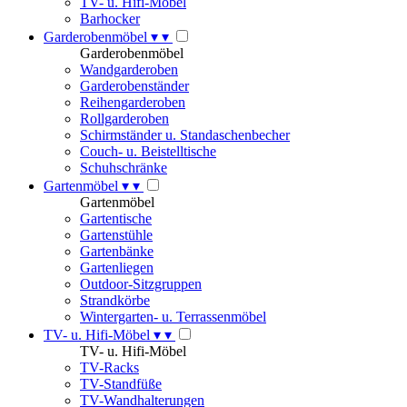
TV- u. Hifi-Möbel
Barhocker
Garderobenmöbel
▾
▾
Garderobenmöbel
Wandgarderoben
Garderobenständer
Reihengarderoben
Rollgarderoben
Schirmständer u. Standaschenbecher
Couch- u. Beistelltische
Schuhschränke
Gartenmöbel
▾
▾
Gartenmöbel
Gartentische
Gartenstühle
Gartenbänke
Gartenliegen
Outdoor-Sitzgruppen
Strandkörbe
Wintergarten- u. Terrassenmöbel
TV- u. Hifi-Möbel
▾
▾
TV- u. Hifi-Möbel
TV-Racks
TV-Standfüße
TV-Wandhalterungen