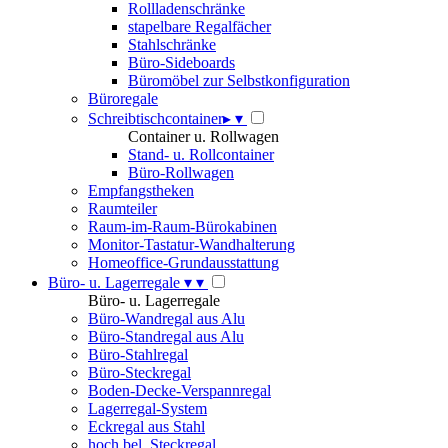
Rollladenschränke
stapelbare Regalfächer
Stahlschränke
Büro-Sideboards
Büromöbel zur Selbstkonfiguration
Büroregale
Schreibtischcontainer
▸
▾
Container u. Rollwagen
Stand- u. Rollcontainer
Büro-Rollwagen
Empfangstheken
Raumteiler
Raum-im-Raum-Bürokabinen
Monitor-Tastatur-Wandhalterung
Homeoffice-Grundausstattung
Büro- u. Lagerregale
▾
▾
Büro- u. Lagerregale
Büro-Wandregal aus Alu
Büro-Standregal aus Alu
Büro-Stahlregal
Büro-Steckregal
Boden-Decke-Verspannregal
Lagerregal-System
Eckregal aus Stahl
hoch bel. Steckregal