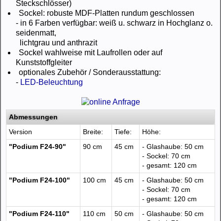
Steckschlösser)
Sockel: robuste MDF-Platten rundum geschlossen
- in 6 Farben verfügbar: weiß u. schwarz in Hochglanz o.
seidenmatt,
lichtgrau und anthrazit
Sockel wahlweise mit Laufrollen oder auf
Kunststoffgleiter
optionales Zubehör / Sonderausstattung:
-
LED-Beleuchtung
Abmessungen
Version
Breite:
Tiefe:
Höhe:
"Podium F24-90"
90 cm
45 cm
- Glashaube: 50 cm
- Sockel: 70 cm
- gesamt: 120 cm
"Podium F24-100"
100 cm
45 cm
- Glashaube: 50 cm
- Sockel: 70 cm
- gesamt: 120 cm
"Podium F24-110"
110 cm
50 cm
- Glashaube: 50 cm