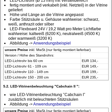
LED-Lichtrohr (Ø 13 mm) mit Verstellbereich
fertig montiert und verkabelt (inkl. Netzteil) in der Vitrine
geliefert
Höhe und Länge an die Vitrine angepasst
Farbe Stützsäule u. Gehäuse wahlweise: schwarz,
weiß, anthrazit oder silber
LED-Flexboard 24V / 19,2 Watt pro Meter Lichtfarbe
wahlweise: kaltweiß (6200 K), neutralweiß (4500 K)
oder warmweiß (3200 K)
Abbildung ->
Anwendungsbeispiel
unsere Preise
inkl. MwSt.(nur fertig montiert lieferbar)
Version / Höhe des Standrohrs:
LED-Lichtrohr bis 60 cm
EUR 134,-
LED-Lichtrohr 61 - 109 cm
EUR 149,-
LED-Lichtrohr 110 - 149 cm
EUR 199,-
LED-Lichtrohr 150 - 200 cm
EUR 235,-
5.2. LED-Vitrinenbeleuchtung "Cabchain II ":
wie LED-Vitrinenbeleuchtung "Cabchain I"
zusätzlich mit beleuchteten Stützsäulen
Abbildung ->
Anwendungsbeispiel
unsere Preise
inkl. MwSt.(nur fertig montiert lieferbar)