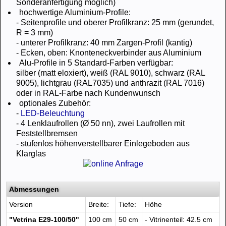
Sonderanfertigung möglich)
hochwertige Aluminium-Profile:
- Seitenprofile und oberer Profilkranz: 25 mm (gerundet,
R = 3 mm)
- unterer Profilkranz: 40 mm Zargen-Profil (kantig)
- Ecken, oben: Knonteneckverbinder aus Aluminium
Alu-Profile in 5 Standard-Farben verfügbar:
silber (matt eloxiert), weiß (RAL 9010), schwarz (RAL
9005), lichtgrau (RAL7035) und anthrazit (RAL 7016)
oder in RAL-Farbe nach Kundenwunsch
optionales Zubehör:
-
LED-Beleuchtung
- 4 Lenklaufrollen (Ø 50 nn), zwei Laufrollen mit
Feststellbremsen
- stufenlos höhenverstellbarer Einlegeboden aus
Klarglas
Abmessungen
Version
Breite:
Tiefe:
Höhe
"Vetrina E29-100/50"
100 cm
50 cm
- Vitrinenteil: 42.5 cm