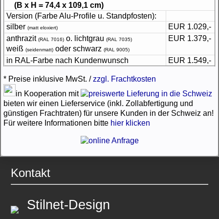
(B x H = 74,4 x 109,1 cm)
Version (Farbe Alu-Profile u. Standpfosten):
silber
EUR 1.029,-
(matt eloxiert)
anthrazit
o. lichtgrau
EUR 1.379,-
(RAL 7016)
(RAL 7035)
weiß
oder schwarz
(seidenmatt)
(RAL 9005)
in RAL-Farbe nach Kundenwunsch
EUR 1.549,-
* Preise inklusive MwSt. /
zzgl. Frachtkosten
in Kooperation mit
bieten wir einen Lieferservice (inkl. Zollabfertigung und
günstigen Frachtraten) für unsere Kunden in der Schweiz an!
Für weitere Informationen bitte
hier klicken
Kontakt
Stilnet-Design