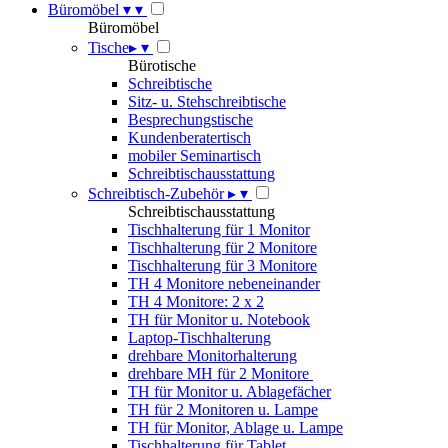
Büromöbel
▾
▾
Büromöbel
Tische
▸
▾
Bürotische
Schreibtische
Sitz- u. Stehschreibtische
Besprechungstische
Kundenberatertisch
mobiler Seminartisch
Schreibtischausstattung
Schreibtisch-Zubehör
▸
▾
Schreibtischausstattung
Tischhalterung für 1 Monitor
Tischhalterung für 2 Monitore
Tischhalterung für 3 Monitore
TH 4 Monitore nebeneinander
TH 4 Monitore: 2 x 2
TH für Monitor u. Notebook
Laptop-Tischhalterung
drehbare Monitorhalterung
drehbare MH für 2 Monitore
TH für Monitor u. Ablagefächer
TH für 2 Monitoren u. Lampe
TH für Monitor, Ablage u. Lampe
Tischhalterung für Tablet