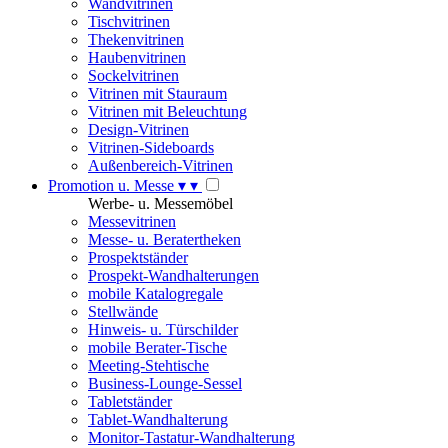
Wandvitrinen
Tischvitrinen
Thekenvitrinen
Haubenvitrinen
Sockelvitrinen
Vitrinen mit Stauraum
Vitrinen mit Beleuchtung
Design-Vitrinen
Vitrinen-Sideboards
Außenbereich-Vitrinen
Promotion u. Messe
▾
▾
Werbe- u. Messemöbel
Messevitrinen
Messe- u. Beratertheken
Prospektständer
Prospekt-Wandhalterungen
mobile Katalogregale
Stellwände
Hinweis- u. Türschilder
mobile Berater-Tische
Meeting-Stehtische
Business-Lounge-Sessel
Tabletständer
Tablet-Wandhalterung
Monitor-Tastatur-Wandhalterung