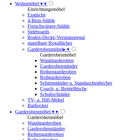
Wohnmöbel
▾
▾
Einrichtungsmöbel
Esstische
4-Bein-Stühle
Freischwinger-Stühle
Sideboards
Boden-Decke-Verspannregal
stapelbare Regalfächer
Garderobenmöbel
▸
▾
Garderobenmöbel
Wandgarderoben
Garderobenständer
Reihengarderoben
Rollgarderoben
Schirmständer u. Standaschenbecher
Couch- u. Beistelltische
Schuhschränke
TV- u. Hifi-Möbel
Barhocker
Garderobenmöbel
▾
▾
Garderobenmöbel
Wandgarderoben
Garderobenständer
Reihengarderoben
Rollgarderoben