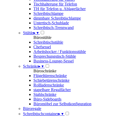
Tischhalterung für Telefon
TH für Telefon u. Ablagefächer
Schreibtischlampe
dimmbare Schreibtischlampe
Untertisch-Schublade
Schreibtisch-Trennwand
Stühle
▸
▾
Bürostühle
Schreibtischstühle
Chefsessel
Arbeitshocker / Funktionsstühle
Besprechungstisch-Stühle
Business-Lounge-Sessel
Schränke
▸
▾
Büroschränke
Flügeltürenschränke
Schiebetürenschränke
Rollladenschränke
stapelbare Regalfächer
Stahlschränke
Büro-Sideboards
Büromöbel zur Selbstkonfiguration
Büroregale
Schreibtischcontainer
▸
▾