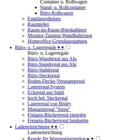
Container u. Rollwagen
Stand- u. Rollcontainer
Büro-Rollwagen
Empfangstheken
Raumteiler
Raum-im-Raum-Bürokabinen
Monitor-Tastatur-Wandhalterung
Homeoffice-Grundausstattung
Büro- u. Lagerregale
▾
▾
Büro- u. Lagerregale
Büro-Wandregal aus Alu
Büro-Standregal aus Alu
Büro-Stahlregal
Büro-Steckregal
Boden-Decke-Verspannregal
Lagerregal-System
Eckregal aus Stahl
hoch bel. Steckregal
Lagerregal von Bisley
Magazinregal "Stora"
Freiarm-Bücherregal einseitig
Freiarm-Bücherregal beidseitig
Ladeneinrichtung
▾
▾
Ladeneinrichtung
Regale für Warenpräsentation
▸
▾