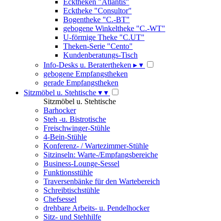
Ecktheken "Atlantis"
Ecktheke "Consultor"
Bogentheke "C.-BT"
gebogene Winkeltheke "C.-WT"
U-förmige Theke "C.UT"
Theken-Serie "Cento"
Kundenberatungs-Tisch
Info-Desks u. Beratertheken
▸
▾
gebogene Empfangstheken
gerade Empfangstheken
Sitzmöbel u. Stehtische
▾
▾
Sitzmöbel u. Stehtische
Barhocker
Steh -u. Bistrotische
Freischwinger-Stühle
4-Bein-Stühle
Konferenz- / Wartezimmer-Stühle
Sitzinseln: Warte-/Empfangsbereiche
Business-Lounge-Sessel
Funktionsstühle
Traversenbänke für den Wartebereich
Schreibtischstühle
Chefsessel
drehbare Arbeits- u. Pendelhocker
Sitz- und Stehhilfe