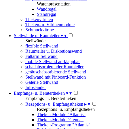
Warenpräsentation
Wandregal
Standregal
Thekenvitrinen
Theken- u. Vitrinenmodule
Schmuckvitrine
Stellwände u. Raumteiler
▾
▾
Stellwände
flexible Stellwand
Raumteiler u. Diskretionswand
Faltarm-Sellwand
mobile Stellwand aufklappbar
schallabsorbierender Raumteiler
geräuschabsorbierende Stellwand
Stellwand mit Pinboard-Funktion
Galerie-Stellwand
Infoständer
Empfangs- u. Beratertheken
▾
▾
Empfangs- u. Beratertheken
Rezeptions- u. Empfangstheken
▸
▾
Rezeptions- u. Empfangstheken
Theken-Module "Atlantis"
Theken-Module "Genua"
Theken-Programm "Atlantis"