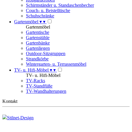
Schirmständer u. Standaschenbecher
Couch- u. Beistelltische
Schuhschränke
Gartenmöbel
▾
▾
Gartenmöbel
Gartentische
Gartenstühle
Gartenbänke
Gartenliegen
Outdoor-Sitzgruppen
Strandkörbe
Wintergarten- u. Terrassenmöbel
TV- u. Hifi-Möbel
▾
▾
TV- u. Hifi-Möbel
TV-Racks
TV-Standfüße
TV-Wandhalterungen
Kontakt
Stilnet-Design