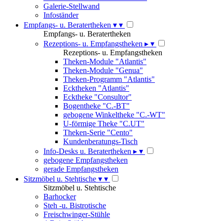
Galerie-Stellwand
Infoständer
Empfangs- u. Beratertheken
▾
▾
Empfangs- u. Beratertheken
Rezeptions- u. Empfangstheken
▸
▾
Rezeptions- u. Empfangstheken
Theken-Module "Atlantis"
Theken-Module "Genua"
Theken-Programm "Atlantis"
Ecktheken "Atlantis"
Ecktheke "Consultor"
Bogentheke "C.-BT"
gebogene Winkeltheke "C.-WT"
U-förmige Theke "C.UT"
Theken-Serie "Cento"
Kundenberatungs-Tisch
Info-Desks u. Beratertheken
▸
▾
gebogene Empfangstheken
gerade Empfangstheken
Sitzmöbel u. Stehtische
▾
▾
Sitzmöbel u. Stehtische
Barhocker
Steh -u. Bistrotische
Freischwinger-Stühle