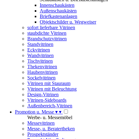
Innenschaukästen
Außenschaukästen
Briefkastenanlagen
Objektschilder u. Wegweiser
sofort lieferbare Vitrinen
staubdichte Vitrinen
Brandschutzvitrinen
Standvitrinen
Eckvitrinen
Wandvitrinen
Tischvitrinen
Thekenvitrinen
Haubenvitrinen
Sockelvitrinen
Vitrinen mit Stauraum
Vitrinen mit Beleuchtung
Design-Vitrinen
Vitrinen-Sideboards
Außenbereich-Vitrinen
Promotion u. Messe
▾
▾
Werbe- u. Messemöbel
Messevitrinen
Messe- u. Beratertheken
Prospektständer