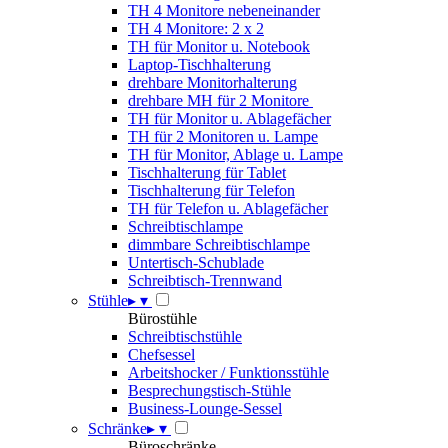
TH 4 Monitore nebeneinander
TH 4 Monitore: 2 x 2
TH für Monitor u. Notebook
Laptop-Tischhalterung
drehbare Monitorhalterung
drehbare MH für 2 Monitore
TH für Monitor u. Ablagefächer
TH für 2 Monitoren u. Lampe
TH für Monitor, Ablage u. Lampe
Tischhalterung für Tablet
Tischhalterung für Telefon
TH für Telefon u. Ablagefächer
Schreibtischlampe
dimmbare Schreibtischlampe
Untertisch-Schublade
Schreibtisch-Trennwand
Stühle
▸
▾
Bürostühle
Schreibtischstühle
Chefsessel
Arbeitshocker / Funktionsstühle
Besprechungstisch-Stühle
Business-Lounge-Sessel
Schränke
▸
▾
Büroschränke