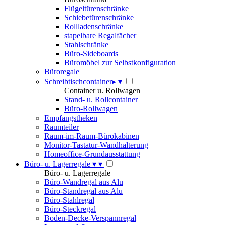
Flügeltürenschränke
Schiebetürenschränke
Rollladenschränke
stapelbare Regalfächer
Stahlschränke
Büro-Sideboards
Büromöbel zur Selbstkonfiguration
Büroregale
Schreibtischcontainer
▸
▾
Container u. Rollwagen
Stand- u. Rollcontainer
Büro-Rollwagen
Empfangstheken
Raumteiler
Raum-im-Raum-Bürokabinen
Monitor-Tastatur-Wandhalterung
Homeoffice-Grundausstattung
Büro- u. Lagerregale
▾
▾
Büro- u. Lagerregale
Büro-Wandregal aus Alu
Büro-Standregal aus Alu
Büro-Stahlregal
Büro-Steckregal
Boden-Decke-Verspannregal