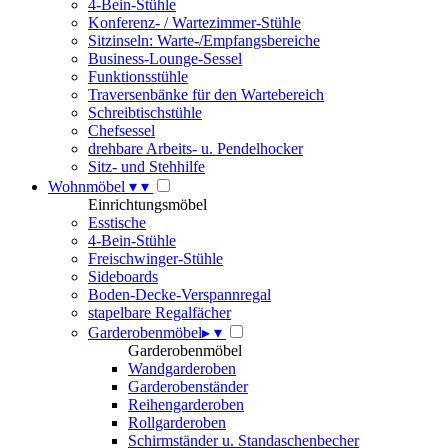
4-Bein-Stühle
Konferenz- / Wartezimmer-Stühle
Sitzinseln: Warte-/Empfangsbereiche
Business-Lounge-Sessel
Funktionsstühle
Traversenbänke für den Wartebereich
Schreibtischstühle
Chefsessel
drehbare Arbeits- u. Pendelhocker
Sitz- und Stehhilfe
Wohnmöbel
▾
▾
Einrichtungsmöbel
Esstische
4-Bein-Stühle
Freischwinger-Stühle
Sideboards
Boden-Decke-Verspannregal
stapelbare Regalfächer
Garderobenmöbel
▸
▾
Garderobenmöbel
Wandgarderoben
Garderobenständer
Reihengarderoben
Rollgarderoben
Schirmständer u. Standaschenbecher