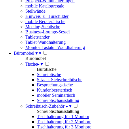
Prospekt-Wandhalterungen
mobile Katalogregale
Stellwände
Hinweis- u. Türschilder
mobile Berater-Tische
Meeting-Stehtische
Business-Lounge-Sessel
Tabletständer
Tablet-Wandhalterung
Monitor-Tastatur-Wandhalterung
Büromöbel
▾
▾
Büromöbel
Tische
▸
▾
Bürotische
Schreibtische
Sitz- u. Stehschreibtische
Besprechungstische
Kundenberatertisch
mobiler Seminartisch
Schreibtischausstattung
Schreibtisch-Zubehör
▸
▾
Schreibtischausstattung
Tischhalterung für 1 Monitor
Tischhalterung für 2 Monitore
Tischhalterung für 3 Monitore