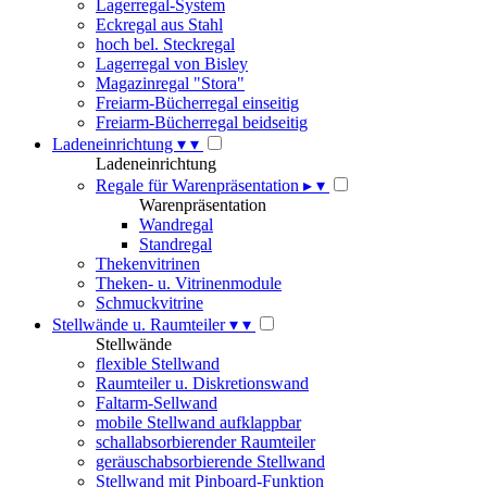
Lagerregal-System
Eckregal aus Stahl
hoch bel. Steckregal
Lagerregal von Bisley
Magazinregal "Stora"
Freiarm-Bücherregal einseitig
Freiarm-Bücherregal beidseitig
Ladeneinrichtung
▾
▾
Ladeneinrichtung
Regale für Warenpräsentation
▸
▾
Warenpräsentation
Wandregal
Standregal
Thekenvitrinen
Theken- u. Vitrinenmodule
Schmuckvitrine
Stellwände u. Raumteiler
▾
▾
Stellwände
flexible Stellwand
Raumteiler u. Diskretionswand
Faltarm-Sellwand
mobile Stellwand aufklappbar
schallabsorbierender Raumteiler
geräuschabsorbierende Stellwand
Stellwand mit Pinboard-Funktion