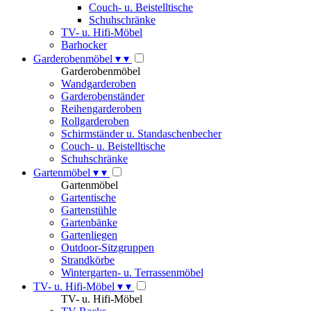
Couch- u. Beistelltische
Schuhschränke
TV- u. Hifi-Möbel
Barhocker
Garderobenmöbel
▾
▾
Garderobenmöbel
Wandgarderoben
Garderobenständer
Reihengarderoben
Rollgarderoben
Schirmständer u. Standaschenbecher
Couch- u. Beistelltische
Schuhschränke
Gartenmöbel
▾
▾
Gartenmöbel
Gartentische
Gartenstühle
Gartenbänke
Gartenliegen
Outdoor-Sitzgruppen
Strandkörbe
Wintergarten- u. Terrassenmöbel
TV- u. Hifi-Möbel
▾
▾
TV- u. Hifi-Möbel