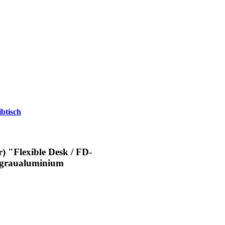
btisch
) "Flexible Desk / FD-
r graualuminium