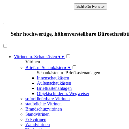
.
Sehr hochwertige, höhenverstellbare Büroschreibti
Vitrinen u. Schaukästen
▾
▾
Vitrinen
Brief- u. Schaukästen
▸
▾
Schaukästen u. Briefkastenanlagen
Innenschaukästen
Außenschaukästen
Briefkastenanlagen
Objektschilder u. Wegweiser
sofort lieferbare Vitrinen
staubdichte Vitrinen
Brandschutzvitrinen
Standvitrinen
Eckvitrinen
Wandvitrinen