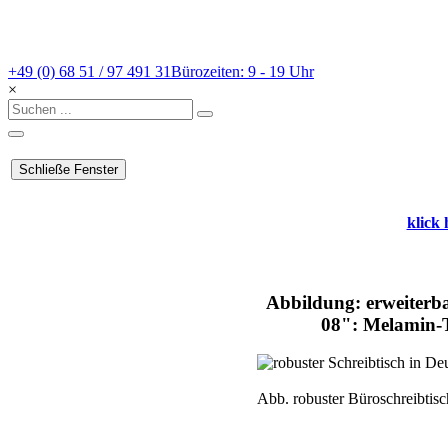
+49 (0) 68 51 / 97 491 31
Bürozeiten: 9 - 19 Uhr
×
klick
Abbildung: erweiterba
08": Melamin-T
Abb. robuster Büroschreibtis